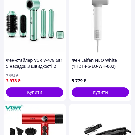
Фен-стайлер VGR V-478 6в1
Фен Laifen NEO White
5 насадок 3 швидкості 2
(1HD14-S-EU-WH-002)
режими температури
7 954
₴
1400Вт GREEN CV-56
3 978
₴
5 779
₴
Комплектація:
Фен Gemei
Купити
Купити
Насадка-концентратор
Упаковка