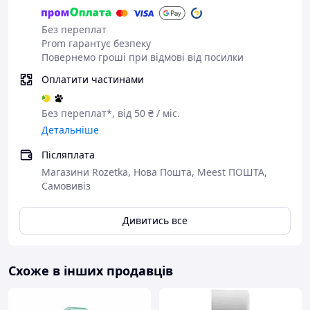
Без переплат
Prom гарантує безпеку
Повернемо гроші при відмові від посилки
Оплатити частинами
Без переплат*, від 50 ₴ / міс.
Детальніше
Післяплата
Магазини Rozetka, Нова Пошта, Meest ПОШТА,
Самовивіз
Переваги:
Компактність і потужність
Дивитись все
Концентратор для об'ємної укладки
Холодне повітря для фіксації зачіски
Петля для підвішування та зручного зберігання
Схоже в інших продавців