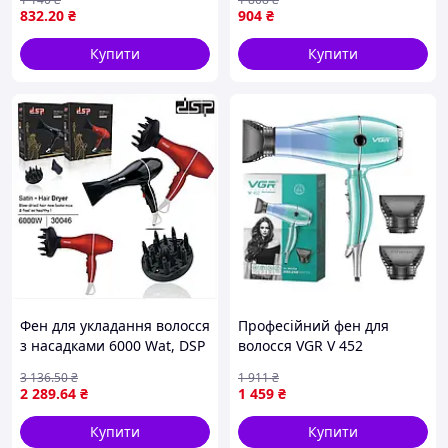
832
.20
₴
904
₴
Купити
Купити
Фен для укладання волосся
Професійний фен для
з насадками 6000 Wat, DSP
волосся VGR V 452
30046 (12 шт./ясть)
потужністю 20002400 Вт і
3 136
.50
₴
1 911
₴
холодним обдуванням
2 289
.64
₴
1 459
₴
зелений Seli
Купити
Купити