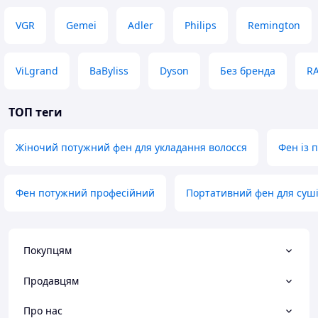
VGR
Gemei
Adler
Philips
Remington
ViLgrand
BaByliss
Dyson
Без бренда
R
ТОП теги
Жіночий потужний фен для укладання волосся
Фен із 
Фен потужний професійний
Портативний фен для суш
Покупцям
Продавцям
Про нас