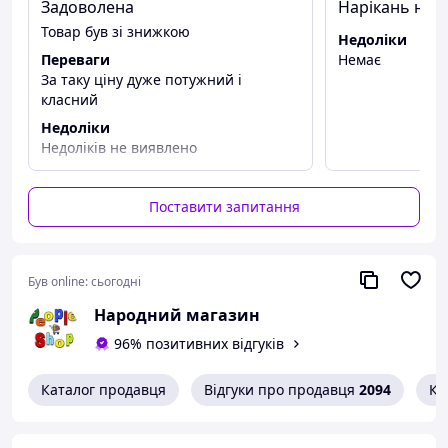
Задоволена
Нарікань нем
Товар був зі знижкою
Недоліки
Переваги
Немає
За таку ціну дуже потужний і
Фен Gemei – це професійний та надійний інструмент
класний
для швидкої сушки та укладки волосся. Компактний і
потужний, він оснащений двома режимами нагріву та
Недоліки
двома швидкостями повітряного потоку, що дозволяє
Недоліків не виявлено
підлаштувати його роботу до будь-якого типу волосся.
Зручна функція «Холодне повітря» фіксує зачіску,
зберігаючи її форму на весь день. Фен має
Поставити запитання
ергономічний дизайн, зручну ручку, а також знімну
задню кришку для легкого очищення. За допомогою
насадки-концентратора ви легко додасте зачісці об'єм і
стиль. Підходить для щоденного використання.
Був online:
сьогодні
Народний магазин
96% позитивних відгуків
Каталог продавця
Відгуки про продавця
2094
Ко