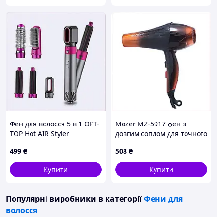
Фен для волосся 5 в 1 OPT-
Mozer MZ-5917 фен з
TOP Hot AIR Styler
довгим соплом для точного
(1771627972), 8514H83KH3
стайлінгу, 4222563XK
499
₴
508
₴
Купити
Купити
Популярні виробники
в категорії
Фени для
волосся