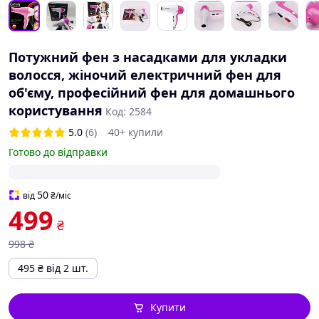
Потужний фен з насадками для укладки
волосся, жіночий електричний фен для
об'єму, професійний фен для домашнього
користування
Код: 2584
5.0
(6)
40+ купили
Готово до відправки
50
від
₴
/міс
499
₴
998
₴
495
₴
від 2 шт.
Купити