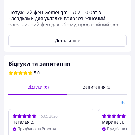
Потужний фен Gemei gm-1702 1300вт з
насадками для укладки волосся, жіночий
електричний фен для об'єму, професійний фен
для домашнього користування.
Детальніше
Відгуки та запитання
5.0
Відгуки (6)
Запитання (0)
Всі
15.05.2026
11.
Наталья З.
Марина Л.
Придбано на Prom.ua
Придбано на P