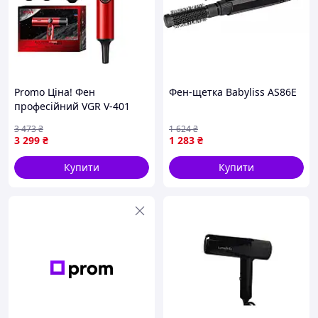
Promo Ціна! Фен
Фен-щетка Babyliss AS86E
професійний VGR V-401
RED - тільки на
3 473
₴
1 624
₴
ZaGrosh.com.ua
3 299
₴
1 283
₴
Купити
Купити