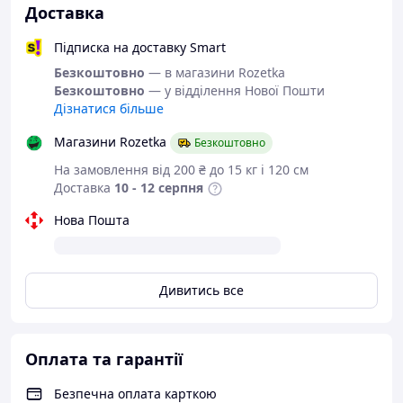
Доставка
Підписка на доставку Smart
Безкоштовно
— в магазини Rozetka
Безкоштовно
— у відділення Нової Пошти
Дізнатися більше
Магазини Rozetka
Безкоштовно
На замовлення від 200 ₴ до 15 кг і 120 см
Характеристики:
Доставка
10 - 12 серпня
Швидкості: 2
Нова Пошта
Режими нагрівання: 2
Довжина шнура: 1.5 м
Потужність: 1300 Вт
Напруга: 220-240 В/50 Гц
Дивитись все
Оплата та гарантії
Безпечна оплата карткою