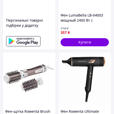
Фен LumaBella LB-64003
Персональні товарні
мощный 2400 Вт с
підбірки у додатку
ионизацией для ухода за
714
₴
волосами и
357
₴
предотвращения
перегрева
Купити
Фен-щітка Rowenta Brush
Фен Rowenta Ultimate