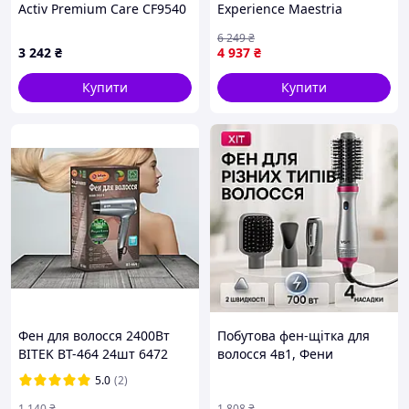
Activ Premium Care CF9540
Experience Maestria
CV9920F3
6 249
₴
3 242
₴
4 937
₴
Купити
Купити
Фен для волосся 2400Вт
Побутова фен-щітка для
BITEK BT-464 24шт 6472
волосся 4в1, Фени
стайлери для волосся, Фен
5.0
(2)
практичний, Фен
іонізований ZH-36
1 140
₴
1 808
₴