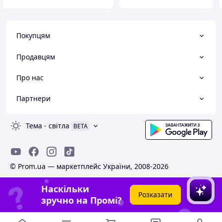
Покупцям
Продавцям
Про нас
Партнери
Тема
-
світла
BETA
© Prom.ua — маркетплейс України, 2008-2026
Наскільки
Розказати
зручно на Промі?