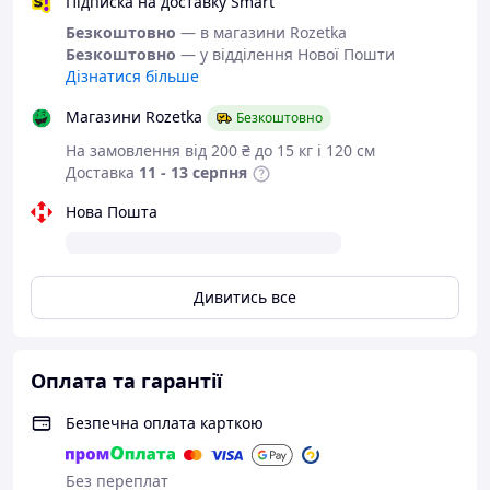
Підписка на доставку Smart
Всі товари магазину -->
Безкоштовно
— в магазини Rozetka
Безкоштовно
— у відділення Нової Пошти
Дізнатися більше
Взуття від
українського
Магазини Rozetka
Безкоштовно
виробника
На замовлення від 200 ₴ до 15 кг і 120 см
Доставка
11 - 13 серпня
Трекінгові термо
Нова Пошта
черевики з серії
"Bull".
Дивитись все
Черевики Gipanis - сучасне туристичне
взуття, спеціально розроблено для
використання в складних похідних
Оплата та гарантії
умовах. Від його надійності і зручності
безпосередньо залежить успіх подорожі,
Безпечна оплата карткою
будь то одноденна вилазка або тривала
експедиція.
Взуття для туризму повинне бути
Без переплат