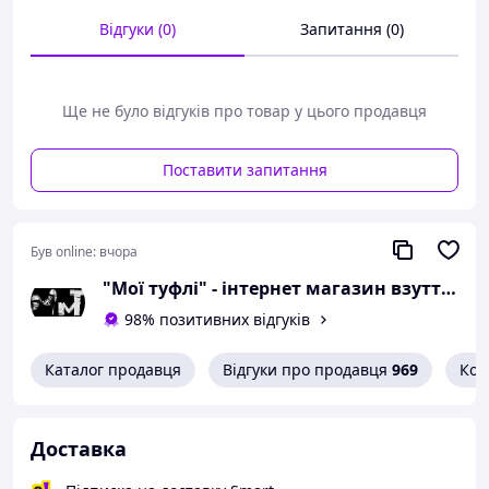
розмір 42 - 27,5
Відгуки (0)
Запитання (0)
сантиметра;
розмір 43 - 28 сантиметрів;
розмір 44 - 28,5
Ще не було відгуків про товар у цього продавця
сантиметра.
Поставити запитання
Можлива похибка вимірювань +/- 2мм.
При оформленні замовлення
необхідний розмір вказуйте в
коментарях.
Був online:
вчора
Вам сподобалася модель
"Мої туфлі" - інтернет магазин взуття на всі випадки життя.
і Ви вирішили купити?
98% позитивних відгуків
Зателефонуйте 067-9272731 / 050-
Каталог продавця
Відгуки про продавця
969
Кон
9336271 і уточніть наявність
необхідного Вам розміру.
Або задайте запитання на
Доставка
simashkevichr@ukr.net