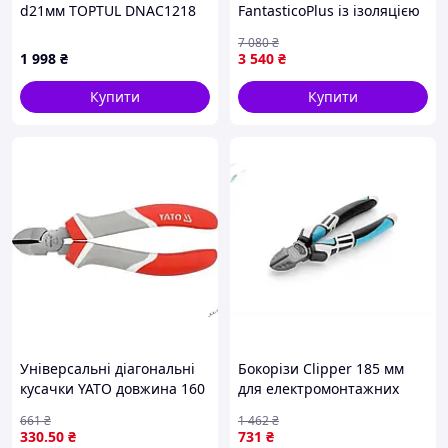
d21мм TOPTUL DNAC1218
FantasticoPlus із ізоляцією
VDE до 1000V завдовжки
7 080
₴
200 мм для безпечної
Києві, Харкові, Дніпрі, Одесі, Миколаєві, Запоріжжі,
1 998
₴
3 540
₴
роботи
Львові, Івано-Франківську, Рівному, Луцьку, Ченігові,
Житомирі, Херсоні, Чернівцях, Черкасах, Полтаві,
Купити
Купити
Сумах, Ужгороді та інших.
А також самовивозом із міста Бориспіль.
Універсальні діагональні
Бокорізи Clipper 185 мм
кусачки YATO довжина 160
для електромонтажних
мм із CrV сталі для
робіт хром-ванадієва сталь
661
₴
1 462
₴
зручного та надійного
зі зміщеним шарніром
330
.50
₴
731
₴