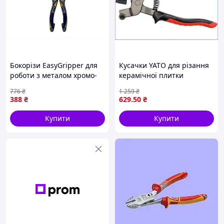
Ви завжди можете проконсультуватися і
поставити будь-які питання, що Вас цікавлять,
нашим менеджерам у розділі контакти
Бокорізи EasyGripper для
Кусачки YATO для різання
роботи з металом хромо-
керамічної плитки
нікелеві з ергономічною
плоскогубці з дисковим
776
₴
1 259
₴
рукояткою знижують
ножем 200 мм для
388
₴
629
.50
₴
зусилля на 35%
руйнування плитки
Надсилання замовлень здійснюється в день
оформлення та оплати, що гарантує швидке
Купити
Купити
отримання!
Відео, як ми упаковуємо посилки