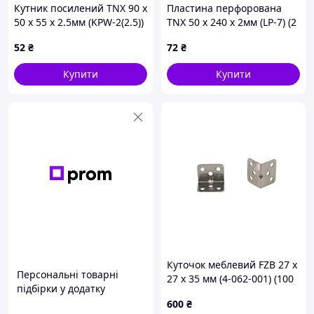
Кутник посилений TNX 90 х
Пластина перфорована
50 х 55 х 2.5мм (KPW-2(2.5))
TNX 50 х 240 х 2мм (LP-7) (2
(2 шт.)
шт.)
52
₴
72
₴
Купити
Купити
Куточок меблевий FZB 27 х
Персональні товарні
27 х 35 мм (4-062-001) (100
підбірки у додатку
шт.)
600
₴