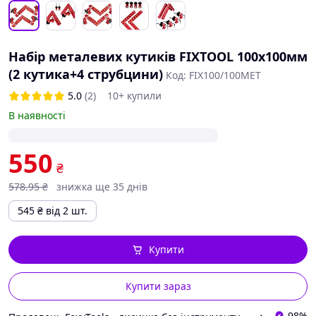
Набір металевих кутиків FIXTOOL 100х100мм
(2 кутика+4 струбцини)
Код: FIX100/100МЕТ
5.0
(2)
10+ купили
В наявності
550
₴
578
.95
₴
знижка ще 35 днів
545
₴
від 2 шт.
Купити
Купити зараз
98%