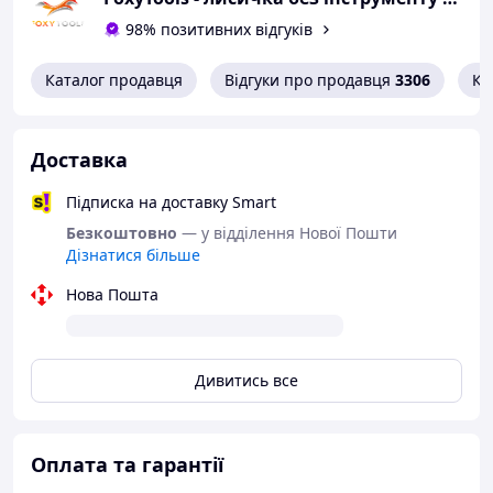
Характеристики:
98% позитивних відгуків
Матеріал: алюміній
Каталог продавця
Відгуки про продавця
3306
Ко
Розмір: 100х100 мм
Країна реєстрації бренду: FIXTOOL (Україна)
Доставка
Країна виробник: Китай
Підписка на доставку Smart
Безкоштовно
— у відділення Нової Пошти
Дізнатися більше
Нова Пошта
Дивитись все
Оплата та гарантії