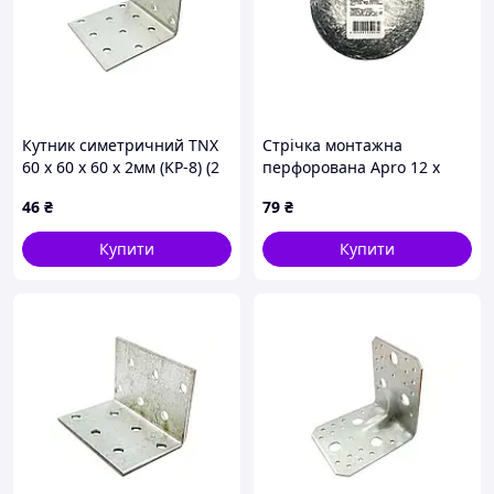
Кутник симетричний TNX
Стрічка монтажна
60 x 60 x 60 x 2мм (KP-8) (2
перфорована Apro 12 x
шт.)
0.55мм x 5м (SMP-120555)
46
₴
79
₴
Купити
Купити