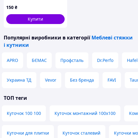
0.55мм x 10м (SMP-
150
₴
1205510)
Купити
Популярні виробники
в категорії
Меблеві стяжки
і кутники
APRO
БЄМАС
Профсталь
Dr.Perfo
Hafel
Украина ТД
Vevor
Без бренда
FAVI
Tau
ТОП теги
Куточок 100 100
Куточок монтажний 100х100
Ком
Куточки для плитки
Куточок сталевий
Куточки мо