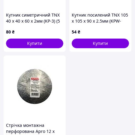
Кутник симетричний TNX
Кутник посилений TNX 105
40 х 40 х 60 х 2мм (KP-3) (5
х 105 х 90 х 2.5мм (KPW-
шт.)
4(2.5))
80
₴
54
₴
Купити
Купити
Стрічка монтажна
перфорована Apro 12 x