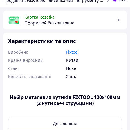
Продавець FoxyTools - лисичка без інструменту не лишить!
Картка Rozetka
Оформлюй безкоштовно
Характеристики та опис
Виробник
Fixtool
Країна виробник
Китай
Стан
Нове
Кількість в пакованні
2 шт.
Набір металевих кутиків FIXTOOL 100х100мм
(2 кутика+4 струбцини)
Монтажний кутик (L-подібний затискач) ідеально
підходить для склеювання та складання з'єднань під
Детальніше
кутом 90 градусів, коробок, ящиків, рам, меблів, шаф