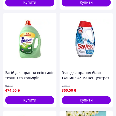
кольору
Купити
Купити
Засіб для прання всіх типів
Гель для прання білих
тканин та кольорів
тканин 945 мл концентрат
Universal 4 л ТМ Sensua FG
Premium White
949
₴
721
₴
універсальний мийний
474
.50
₴
360
.50
₴
засіб для захисту та
чистоти
Купити
Купити