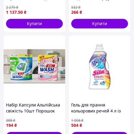
глубокой очистки и
Passion PERFUME
2 275
₴
532
₴
свежести всех типов
1 137
.50
₴
266
₴
тканей
Купити
Купити
Набір Капсули Альпійська
Гель для прання
свіжість 10шт Порошок
кольорових речей 4 л із
для прання Весняна
натуральним милом для
388
₴
1 008
₴
свіжість 400г ТМ PRO WASH
видалення забруднень і
194
₴
504
₴
збереження яскравості