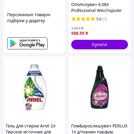
Ополіскувач 4,08л
Professional Weichspuler
Персональні товарні
Frisch Для всих типів
5.0
(1)
підбірки у додатку
тканин ТМ Gallus
1 017
₴
508
.50
₴
Купити
Гель для стирки Ariel 2л
Пом&apos;якшувач PERLUX
Гирское источник для
1л д/тканин парфум.