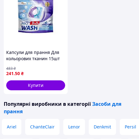
Капсули для прання Для
кольорових тканин 15шт
Колор Гірська свіжість
483
₴
(DOYPACK) ТМ PRO WASH
241
.50
₴
Купити
Популярні виробники
в категорії
Засоби для
прання
Ariel
ChanteClair
Lenor
Denkmit
Persil