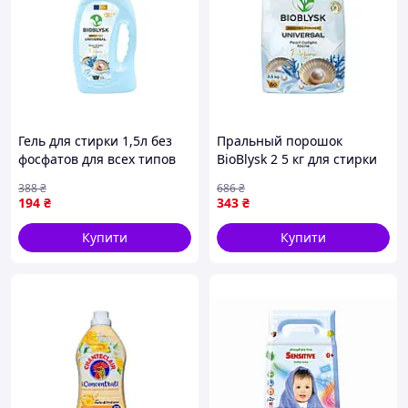
Гель для стирки 1,5л без
Пральный порошок
фосфатов для всех типов
BioBlysk 2 5 кг для стирки
тканей с ароматом
всех тканей с
388
₴
686
₴
морских перлин
парфюмированным
194
₴
343
₴
ароматом морских перлин
Купити
Купити