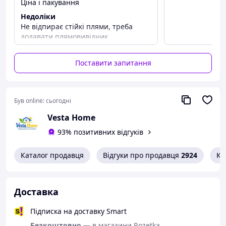
Ціна і пакування
✔️ Велика економічна упаковка –
8,45 кг (130 прань)
Недоліки
✔️ Ефективно працює навіть при низьких температурах
Не відпирає стійкі плями, треба
✔️ Видаляє складні плями та залишає приємний аромат
додавати плямовивідник.
✔️ Для всіх типів пральних машин та ручного прання
✔️ Виготовлено за німецькими стандартами якості
Поставити запитання
💎
Gallus Vollwaschmittel – ваш надійний помічник
для щоденного прання!
Був online:
сьогодні
Vesta Home
93% позитивних відгуків
Каталог продавця
Відгуки про продавця
2924
Ко
Доставка
Підписка на доставку Smart
Безкоштовно
— в магазини Rozetka