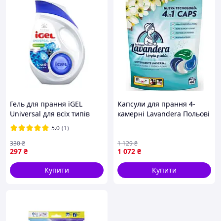
Гель для прання iGEL
Капсули для прання 4-
Universal для всіх типів
камерні Lavandera Польові
білизни 2 л
квіти 46 шт лавандера
5.0
(1)
універсальні гель-капсули
автомат
330
₴
1 129
₴
297
₴
1 072
₴
Купити
Купити