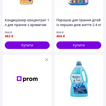
Кондиціонер-концентрат 1
Порошок для прання дітей
л для прання з ароматом
із перших днів життя 2.4 кг
квітів апельсина та
гіпоалергенний
966
₴
808
₴
нарциса для м'якості та
універсальний для
483
₴
404
₴
свіжості білизни
автоматичних машин
Купити
Купити