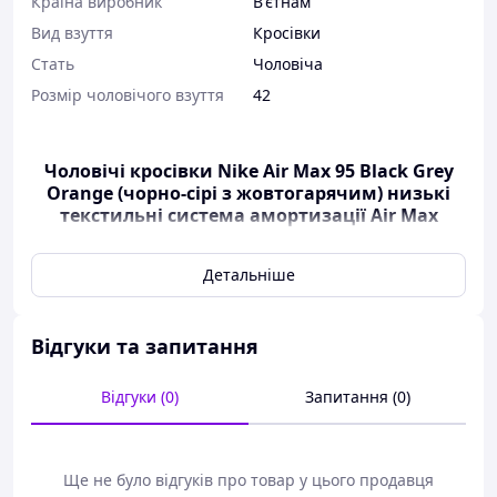
Країна виробник
В'єтнам
Вид взуття
Кросівки
Стать
Чоловіча
Розмір чоловічого взуття
42
Чоловічі кросівки Nike Air Max 95 Black Grey
Orange
(чорно-сірі з жовтогарячим) низькі
текстильні система амортизації Air Max
Y14815
Детальніше
Опис
Air Max — це стильні та
Відгуки та запитання
комфортні кросівки, які
пропонують чудове
Відгуки (0)
Запитання (0)
поєднання модного дизайну
та високих технологій. Ця модель набрала
популярності завдяки своєму особливому стилю.
Верх кросівок має чорний основний колір, що
Ще не було відгуків про товар у цього продавця
надає їм елегантного та стильного вигляду.