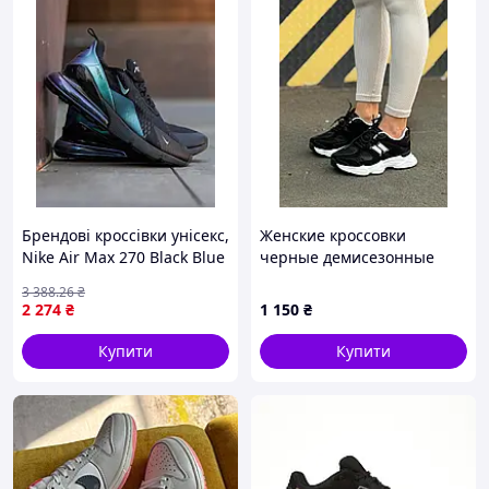
Брендові кроссівки унісекс,
Женские кроссовки
Nike Air Max 270 Black Blue
черные демисезонные
Chameleon ND 44
3 388
.26
₴
2 274
₴
1 150
₴
Купити
Купити