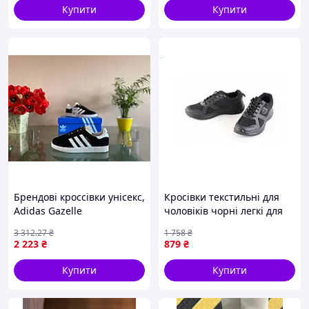
26
26.5
27.5
28
28.5
Купити
Купити
Брендові кроссівки унісекс,
Кросівки текстильні для
Adidas Gazelle
чоловіків чорні легкі для
повсякденного носіння й
3 312
.27
₴
1 758
₴
активного відпочинку
2 223
₴
879
₴
Купити
Купити