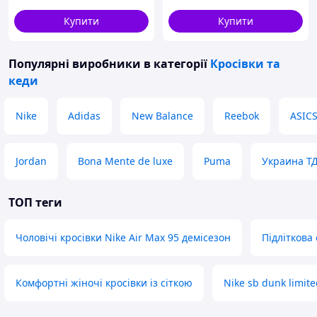
синього кольору
Купити
Купити
Популярні виробники
в категорії
Кросівки та
кеди
Nike
Adidas
New Balance
Reebok
ASIC
Jordan
Bona Mente de luxe
Puma
Украина Т
ТОП теги
Чоловічі кросівки Nike Air Max 95 демісезон
Підліткова
Комфортні жіночі кросівки із сіткою
Nike sb dunk limit