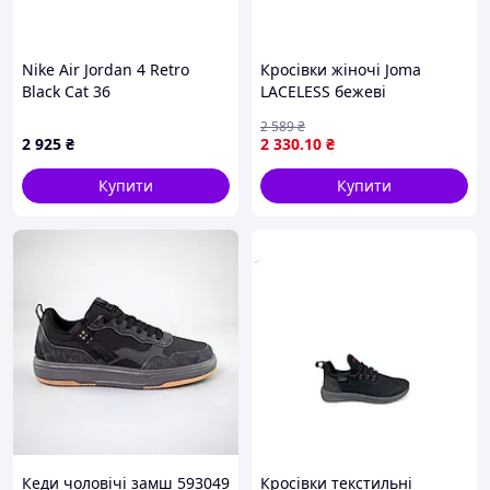
Nike Air Jordan 4 Retro
Кросівки жіночі Joma
Black Cat 36
LACELESS бежеві
CLACELS2629
2 589
₴
2 925
₴
2 330
.10
₴
Купити
Купити
Кеди чоловічі замш 593049
Кросівки текстильні