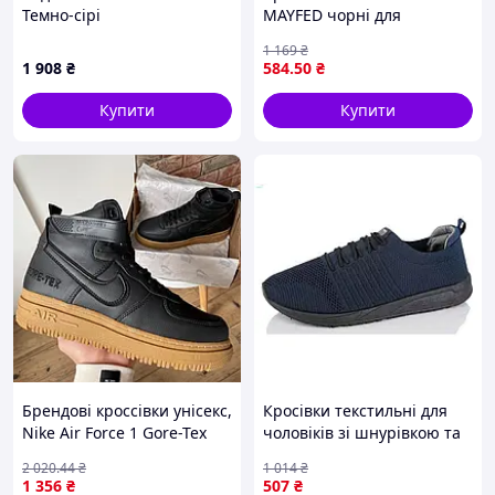
Темно-сірі
MAYFED чорні для
чоловіків із гумовою
1 169
₴
вставкою та середньою
1 908
₴
584
.50
₴
повнотою
Купити
Купити
Брендові кроссівки унісекс,
Кросівки текстильні для
Nike Air Force 1 Gore-Tex
чоловіків зі шнурівкою та
Black\Brown 41
середньою повнотою для
2 020
.44
₴
1 014
₴
повсякденного носіння
1 356
₴
507
₴