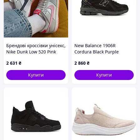
Брендові кроссівки унісекс,
New Balance 1906R
Nike Dunk Low 520 Pink
Cordura Black Purple
Puck 38
2 631
₴
2 860
₴
Купити
Купити