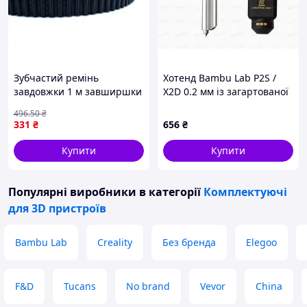
Зубчастий ремінь
Хотенд Bambu Lab P2S /
завдовжки 1 м завширшки
X2D 0.2 мм із загартованої
6 мм для 3D-принтера та
сталі (у зборі)
496
.50
₴
ЧПУ-станка надійний
331
₴
656
₴
приводний елемент FLAME
Купити
Купити
Популярні виробники
в категорії
Комплектуючі
для 3D пристроїв
Bambu Lab
Creality
Без бренда
Elegoo
F&D
Tucans
No brand
Vevor
China