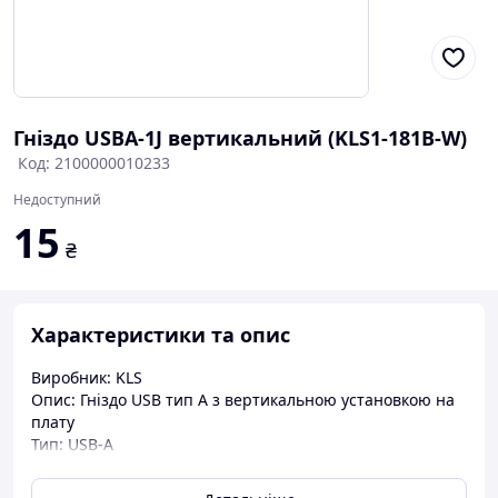
Гніздо USBA-1J вертикальний (KLS1-181B-W)
Код: 2100000010233
Недоступний
15
₴
Характеристики та опис
Виробник: KLS
Опис: Гніздо USB тип А з вертикальною установкою на
плату
Тип: USB-A
Вилка/гніздо: Гніздо
Мех.монтаж: на плату