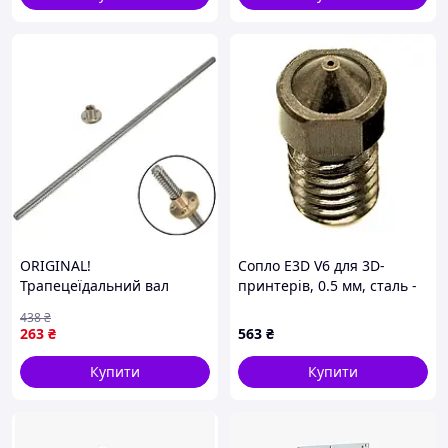
ORIGINAL!
Сопло E3D V6 для 3D-
Трапецеїдальний вал
принтерів, 0.5 мм, сталь -
гвинт THSL-500-8D з
5 шт. Код/Артикул
438
₴
гайкою для 3D-принтера -
UA3D210_0.5
263
₴
563
₴
Якість! Гарантія!
MegaTorg.com.ua
Купити
Купити