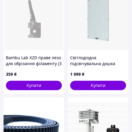
Bambu Lab X2D праве лезо
Світлодіодна
для обрізання філаменту (3
підсвічувальна дошка
шт.) ( Оригінал, FAC204 )
Bambu Lab CMYK LED
359
₴
1 099
₴
Backlight Board (FAZ007)
Купити
Купити