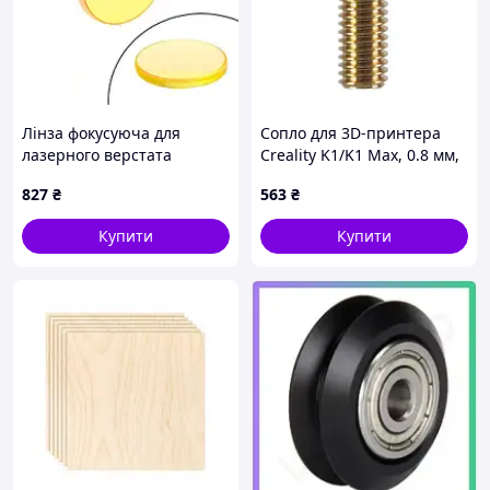
Лінза фокусуюча для
Сопло для 3D-принтера
лазерного верстата
Creality K1/K1 Max, 0.8 мм,
Premium 12мм f/50.8мм
латунь - 5 шт. Код/Артикул
827
₴
563
₴
ZnSe Cloudray
UA3D325-0.8
Купити
Купити