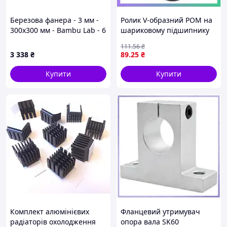
Березова фанера - 3 мм -
Ролик V-образний POM на
300x300 мм - Bambu Lab - 6
шариковому підшипнику
шт.
для 3D-принтерів 24*5мм
111
.56
₴
для плавного
3 338
₴
89
.25
₴
переміщення кареток
SKU_UA3D456
Купити
Купити
Комплект алюмінієвих
Фланцевий утримувач
радіаторів охолодження
опора вала SK60