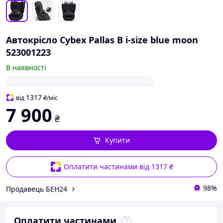
Автокрісло Cybex Pallas B i-size blue moon
523001223
В наявності
1317
від
₴
/міс
7 900
₴
Купити
Оплатити частинами від 1317 ₴
98%
Продавець БЕН24
Оплатити частинами