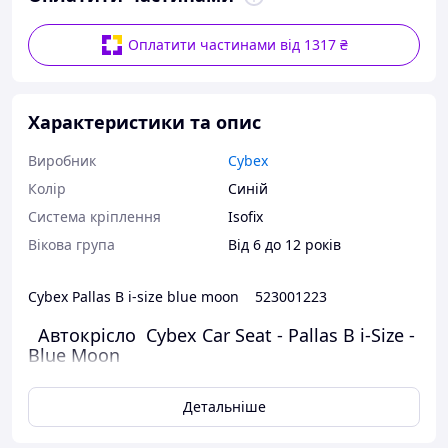
Оплатити частинами від 1317 ₴
Характеристики та опис
Виробник
Cybex
Колір
Синій
Система кріплення
Isofix
Вікова група
Від 6 до 12 років
Cybex Pallas B i-size blue moon 523001223
Автокрісло Cybex Car Seat - Pallas B i-Size -
Blue Moon
Група: 1/2/3 Вік: 15 міс.- 12 років
Детальніше
Зріст: 76-150см Вага: 9-50 кг