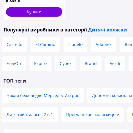
6 835
₴
25H9X5585
Купити
Популярні виробники
в категорії
Дитячі коляски
Carrello
El Camino
Lionelo
Adamex
Bair
FreeOn
Espiro
Cybex
Brand
Verdi
ТОП теги
Чохли бежеві для Мерседес Актрос
Дорожня коляска к
Дитячий пилосос 2 в 1
Прогулянкові коляски joie