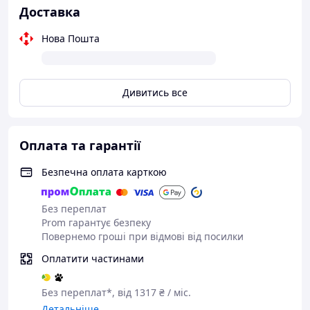
анатомічна подушка
Доставка
Тип ременів
бампер
Нова Пошта
Матеріал
поліестер
Вага
6.5 кг
Дивитись все
Країна походження бренду
Німеччина
Маркування виробника
Оплата та гарантії
523001217
523001221
Безпечна оплата карткою
523001223
Без переплат
Prom гарантує безпеку
Повернемо гроші при відмові від посилки
Оплатити частинами
Без переплат*, від 1317 ₴ / міс.
Детальніше