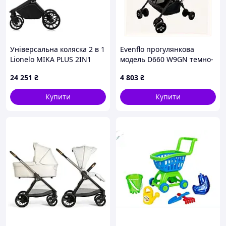
Універсальна коляска 2 в 1
Evenflo прогулянкова
Lionelo MIKA PLUS 2IN1
модель D660 W9GN темно-
BEIGE SAND
зелена 1BME815330
24 251
₴
4 803
₴
Купити
Купити