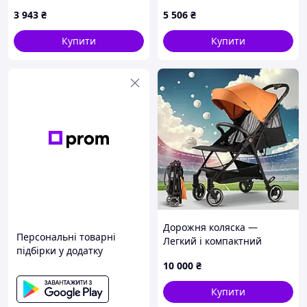
місяців, 895062TTA5
підсклянником, 8P9506H28
3 943
₴
5 506
₴
Купити
Купити
Дорожня коляска —
Персональні товарні
Легкий і компактний
підбірки у додатку
дизайн — Складання й
10 000
₴
розкладання однією
рукою-від народження й
Купити
сумісна з верхнім