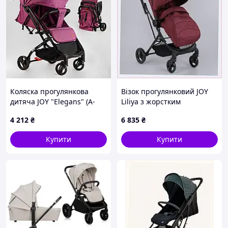
Коляска прогулянкова
Візок прогулянковий JOY
дитяча JOY "Elegans" (A-
Liliya з жорстким
16207) фіолетовий
бампером та накидкою
4 212
₴
6 835
₴
259EB55M85
Купити
Купити