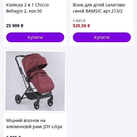
Коляска 2 в 1 Chicco
Візок для дітей салатово-
Bellagio 2, кол.50
синій BAMSIC арт.213/2
(87183.50.01)
легкий и удобный для
1 041
₴
прогулок и игр на улице
25 909
₴
520
.50
₴
Купити
Купити
Міцний візочок на
алюмінієвій рамі JOY Liliya
Burgundy з футкавером