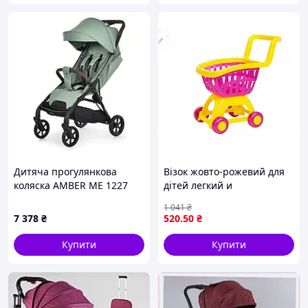
кріпленням
Дитяча прогулянкова
Візок жовто-рожевий для
коляска AMBER ME 1227
дітей легкий и
Sea Grass GoodPlace -
маневренный для
1 041
₴
worry-free-shopping-
прогулок и игр на свежем
7 378
₴
520
.50
₴
воздухе
Купити
Купити