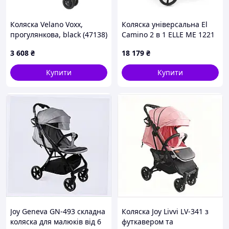
Коляска Velano Voxx,
Коляска універсальна El
прогулянкова, black (47138)
Camino 2 в 1 ELLE ME 1221
Gray
3 608
₴
18 179
₴
Купити
Купити
Joy Geneva GN-493 складна
Коляска Joy Livvi LV-341 з
коляска для малюків від 6
футкавером та