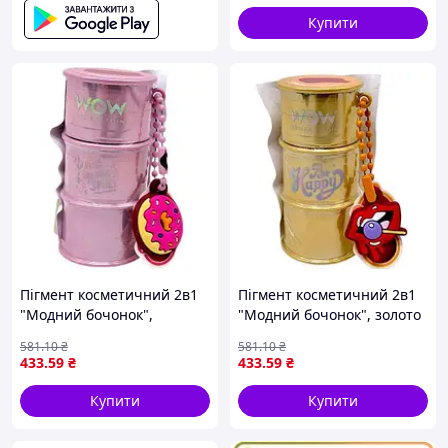
Купити
Пігмент косметичний 2в1
Пігмент косметичний 2в1
"Модний бочонок",
"Модний бочонок", золото
рожевий
581
.10
₴
581
.10
₴
433
.59
₴
433
.59
₴
Купити
Купити