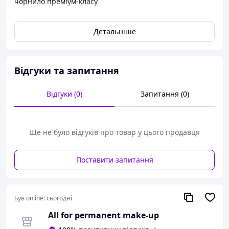
чорнило преміум-класу
Це тату-чорнило створене для того, щоб забезпечити
художників сміливішими, довговічнішими кольорами
Детальніше
Воно швидко проникає у шкіру, виділяється сміливо і
зберігає свою темряву навіть після загоєння.
Відгуки та запитання
Відгуки (0)
Запитання (0)
Ще не було відгуків про товар у цього продавця
Поставити запитання
Був online:
сьогодні
All for permanent make-up