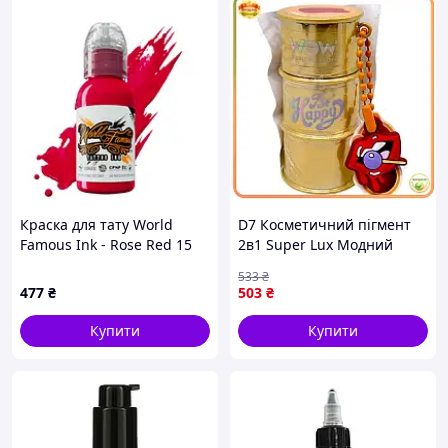
Краска для тату World
D7 Косметичний пігмент
Famous Ink - Rose Red 15
2в1 Super Lux Модний
мл
бочонок золото для
533
₴
макіяжу та декору шкіри
477
₴
503
₴
блискучий пігме MOD58L
Купити
Купити