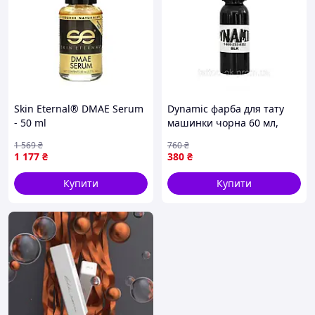
Skin Eternal® DMAE Serum
Dynamic фарба для тату
- 50 ml
машинки чорна 60 мл,
dynamic тату фарбу,
1 569
₴
760
₴
чорнило для тату
1 177
₴
380
₴
Купити
Купити