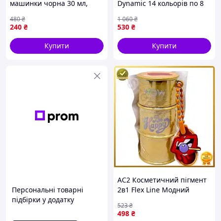
машинки чорна 30 мл,
Dynamic 14 кольорів по 8
dynamic тату фарбу,
мл
480
₴
1 060
₴
чорнило для тату
240
₴
530
₴
Купити
Купити
AC2 Косметичний пігмент
Персональні товарні
2в1 Flex Line Модний
підбірки у додатку
бочонок золото для
523
₴
макіяжу та декору шкіри
498
₴
блискучий пігме DE