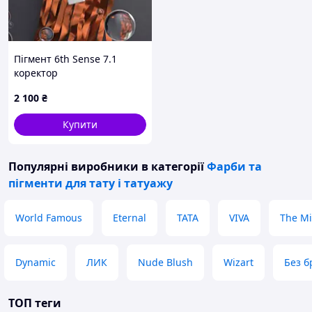
Пігмент 6th Sense 7.1
коректор
2 100
₴
Купити
Популярні виробники
в категорії
Фарби та
пігменти для тату і татуажу
World Famous
Eternal
TATA
VIVA
The Mi
Dynamic
ЛИК
Nude Blush
Wizart
Без б
ТОП теги