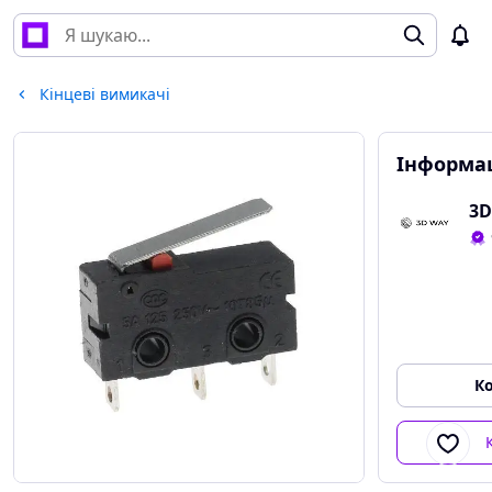
Кінцеві вимикачі
Інформац
3
К