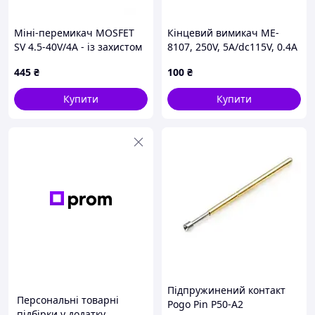
Міні-перемикач MOSFET
Кінцевий вимикач ME-
SV 4.5-40V/4A - із захистом
8107, 250V, 5A/dc115V, 0.4A
від зворотного струму -
445
₴
100
₴
Pololu 2811
Купити
Купити
Підпружинений контакт
Персональні товарні
Pogo Pin P50-A2
підбірки у додатку