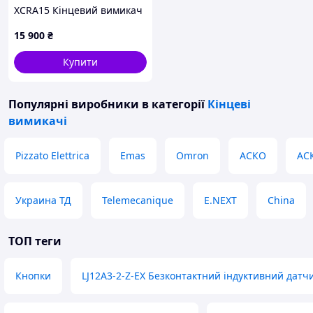
XCRA15 Кінцевий вимикач
15 900
₴
Купити
Популярні виробники
в категорії
Кінцеві
вимикачі
Pizzato Elettrica
Emas
Omron
АСКО
АС
Украина ТД
Telemecanique
E.NEXT
China
ТОП теги
Кнопки
LJ12A3-2-Z-EX Безконтактний індуктивний датч