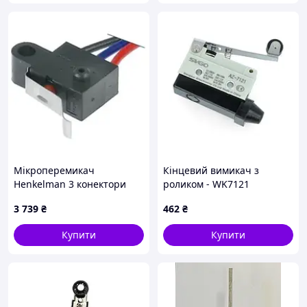
Мікроперемикач
Кінцевий вимикач з
Henkelman 3 конектори
роликом - WK7121
0900466 Код/Артикул
3 739
₴
462
₴
900466
Купити
Купити