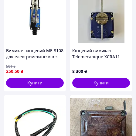
Вимикач кінцевий МЕ 8108
Кінцевий вимикач
для електромеханізмів з
Telemecanique XCRA11
регульованим важелем
501
₴
IP65
250
.50
₴
8 300
₴
Купити
Купити