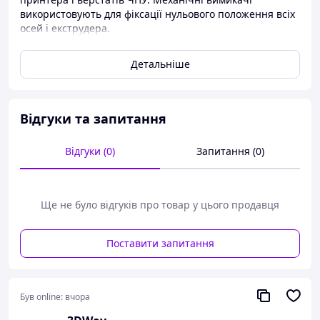
використовують для фіксації нульового положення всіх
осей і екструдера.
Являє собою мікровимикач (мікрик) з натискною
Детальніше
планкою.
Характеристики:
Довжина важеля: 15 мм
Відгуки та запитання
Хід кнопки: 1 мм
Хід важеля: 2 мм
Відгуки (0)
Запитання (0)
Ще не було відгуків про товар у цього продавця
Поставити запитання
Був online:
вчора