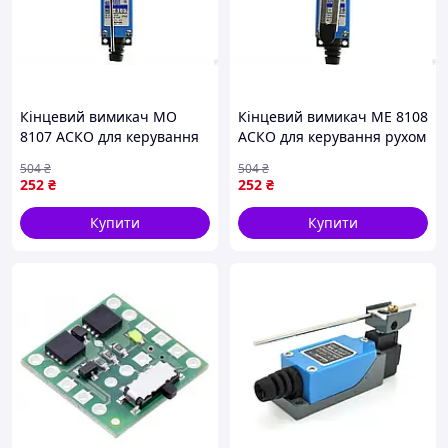
Кінцевий вимикач МО
Кінцевий вимикач МЕ 8108
8107 АСКО для керування
АСКО для керування рухом
електричними
механізмів із захистом IP65
504
₴
504
₴
механізмами із захистом
і робочим струмом AC 5
252
₴
252
₴
IP65
Купити
Купити