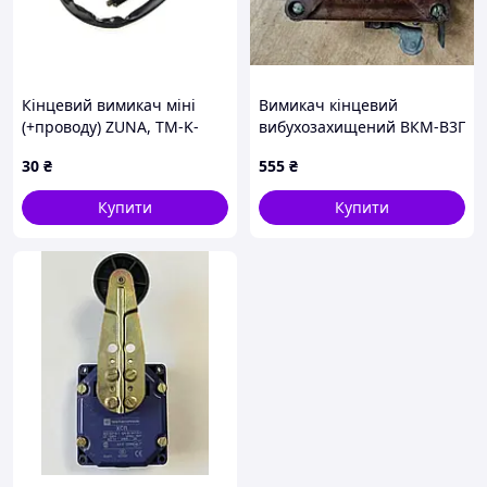
Кінцевий вимикач міні
Вимикач кінцевий
(+проводу) ZUNA, TM-K-
вибухозахищений ВКМ-В3Г
5173
380В 2.5А
30
₴
555
₴
Купити
Купити