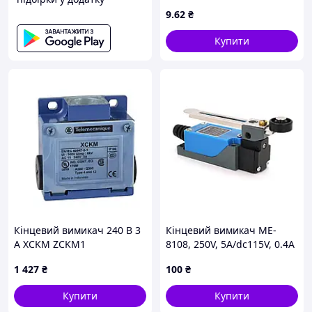
9
.62
₴
Купити
Кінцевий вимикач 240 В 3
Кінцевий вимикач ME-
А XCKM ZCKM1
8108, 250V, 5A/dc115V, 0.4A
Промисловий кінцевий
1 427
₴
100
₴
вимикач для обладнання
Купити
Купити