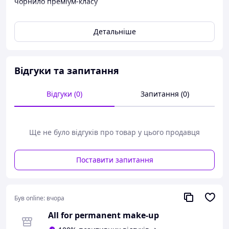
чорнило преміум-класу
Це тату-чорнило створене для того, щоб забезпечити
художників сміливішими, довговічнішими кольорами
Детальніше
Воно швидко проникає у шкіру, виділяється сміливо і
зберігає свою темряву навіть після загоєння.
Відгуки та запитання
Відгуки (0)
Запитання (0)
Ще не було відгуків про товар у цього продавця
Поставити запитання
Був online:
вчора
All for permanent make-up