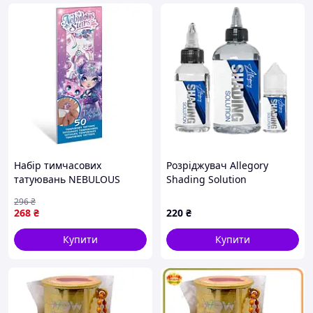
Набір тимчасових
Розріджувач Allegory
татуювань NEBULOUS
Shading Solution
STARS – БОДІ-АРТ: ЗІРКОВІ
296
₴
МАЛЮНКИ (в асорт.)
268
₴
220
₴
Купити
Купити