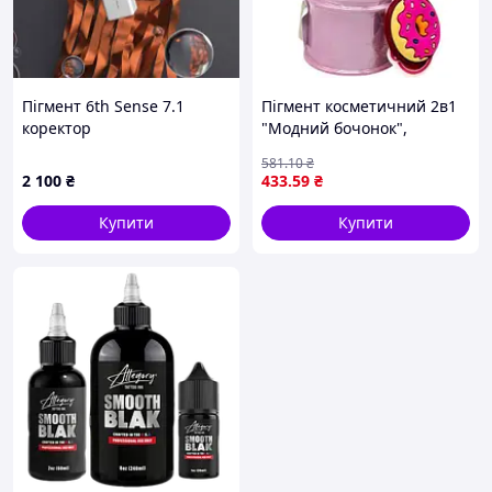
Пігмент 6th Sense 7.1
Пігмент косметичний 2в1
коректор
"Модний бочонок",
рожевий
581
.10
₴
2 100
₴
433
.59
₴
Купити
Купити