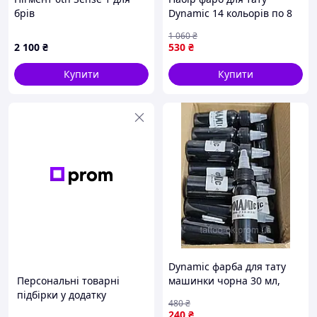
брів
Dynamic 14 кольорів по 8
мл
1 060
₴
2 100
₴
530
₴
Купити
Купити
Dynamic фарба для тату
Персональні товарні
машинки чорна 30 мл,
підбірки у додатку
dynamic тату фарбу,
480
₴
чорнило для тату
240
₴