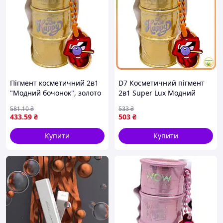
Пігмент косметичний 2в1
D7 Косметичний пігмент
"Модний бочонок", золото
2в1 Super Lux Модний
бочонок золото для
581
.10
₴
533
₴
макіяжу та декору шкіри
433
.59
₴
503
₴
блискучий пігме MOD58L
Купити
Купити