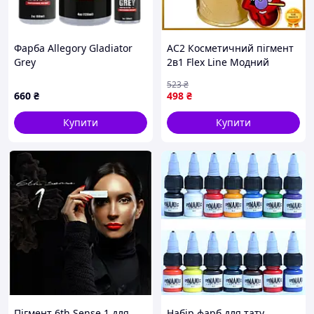
Фарба Allegory Gladiator
AC2 Косметичний пігмент
Grey
2в1 Flex Line Модний
бочонок золото для
523
₴
макіяжу та декору шкіри
660
₴
498
₴
блискучий пігме DE
Купити
Купити
Пігмент 6th Sense 1 для
Набір фарб для тату