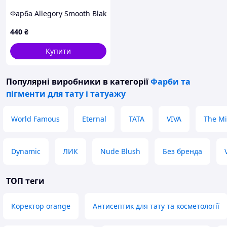
Фарба Allegory Smooth Blak
440
₴
Купити
Популярні виробники
в категорії
Фарби та
пігменти для тату і татуажу
World Famous
Eternal
TATA
VIVA
The Mi
Dynamic
ЛИК
Nude Blush
Без бренда
ТОП теги
Коректор orange
Антисептик для тату та косметології