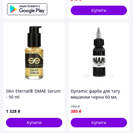
Купити
Skin Eternal® DMAE Serum
Dynamic фарба для тату
- 50 ml
машинки чорна 60 мл,
dynamic тату фарбу,
760
₴
чорнило для тату
1 328
₴
380
₴
Купити
Купити