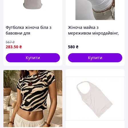
Футболка жіноча біла з
Жіноча майка з
бавовни для
мереживом мікродайвінг,
повсякденного носіння та
колір білий 46-48
567
₴
комфорту ТМ MODY
283
.50
₴
580
₴
Купити
Купити