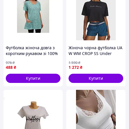
Футболка жіноча довга з
Жіноча чорна футболка UA
коротким рукавом зі 100%
W WM CROP SS Under
бавовни для комфортного
Armour 6010588-001
976
₴
1 590
₴
домашнього носіння
488
₴
1 272
₴
Купити
Купити