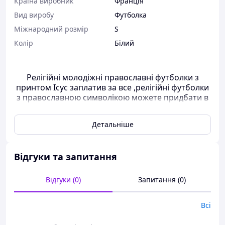
Країна виробник
Франція
Вид виробу
Футболка
Міжнародний розмір
S
Колір
Білий
Релігійні молодіжні православні футболки з
принтом Ісус заплатив за все ,релігійні футболки
з православною символікою можете придбати в
нашому магазині якість 100% бавовна
Детальніше
Пропонуємо вам футболки з православною символікою
найкращої якості за найкращою ціною. Ми регулярно
моніторимо ціни на цей вид товару і можемо з
упевненістю сказати, що наша пропозиція - найкраща!
Відгуки та запитання
Склад тканини: 100% бавовна
Відгуки (0)
Запитання (0)
розмірний ряд: XS, S, M, L, XL, XXL, XXXL.
Друк - шовкографія або прямий цифровий друк,
нанесення фарбою прямо на тканину - найнадійніший і
Всі
найдовший в експлуатації друк!