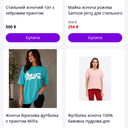
Стильний жіночий топ з
Майка жіноча рожева
зебровим принтом
Samsoe Jersy для стильного
відпочинку та
508
₴
повсякденного носіння
500
₴
254
₴
Купити
Купити
Жіноча бірюзова футболка
Футболка жіноча 100%
з принтом MilFa
бавовна пудрова для
повсякденного носіння