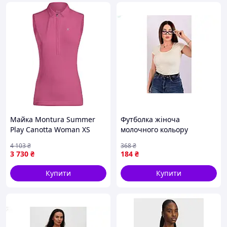
Майка Montura Summer
Футболка жіноча
Play Canotta Woman XS
молочного кольору
Baton Rouge {2700-piho}
трикотажна для
4 103
₴
368
₴
повсякденного носіння з
3 730
₴
184
₴
коротким рукавом
Купити
Купити