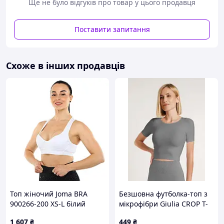
Ми даємо гарантію на всі наші вироби та впевнені у їх
Ще не було відгуків про товар у цього продавця
надійності. Ми тестували наші футболки понад 50
прань і можемо з упевненістю заявити, що таку
Поставити запитання
футболку легко можна носити 2-3 роки!
Переглянути всі варіанти принтів на православну
тематику можна в каталозі :
Схоже в інших продавців
Для підбору розміру футболки можете скористатися
таблицею:
Топ жіночий Joma BRA
Безшовна футболка-топ з
900266-200 XS-L білий
мікрофібри Giulia CROP T-
SHIRT poppy seed, S/M
1 607
₴
449
₴