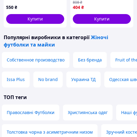
808
₴
м'яка та повітропроникна
550
₴
404
₴
ТМ ТРИКОМІР
Купити
Купити
Популярні виробники
в категорії
Жіночі
футболки та майки
Собственное производство
Без бренда
Fruit of t
Issa Plus
No brand
Украина ТД
Одесская шв
ТОП теги
Православні Футболки
Християнська одяг
Наші ф
Толстовка чорна з асиметричним низом
Зручний костю