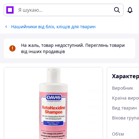
Нашийники від бліх, кліщів для тварин
На жаль, товар недоступний. Переглянь товари
від інших продавців
Характе
Виробник
Країна виро
Вид тварин
Вікова група
Об'єм