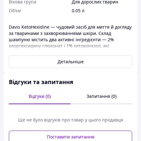
Вікова група
Для дорослих тварин
Об'єм
0.05 л
Davis KetoHexidine — чудовий засіб для миття й догляду
за тваринами з захворюваннями шкіри. Склад
шампуню містить два активні інгредієнти — 2%
хлоргексидину глюконат і 1% кетоконазол, які
ефективні під час лікування дерматитів різної сейології
та захворювань шкіри, викликаних грибками,
Детальніше
дріжджами, бактеріями, особливо у разі змішаної
шкірної інфекції. ДЕВІС КЕТОГЕКСІДІН можна успішно
застосовувати для профілактики або під час
Відгуки та запитання
подразнення на дерматофію (мішай). Шампунь впливає
безпосередньо на уражену шкіру, тому досягається
ефективність профілактики та лікування за
Відгуки (0)
Запитання (0)
максимальної безпеки для здоров'я тварини. Davis
KetoHexidine змиває мікроорганізми, які провокують
шкірні захворювання, водночас у бактерій і грибків не
Ще не було відгуків про товар у цього продавця
виробляється стійкість до активних інгредієнтів засобу
навіть у разі тривалого його застосування. Важливо!
Перед застосуванням шампуню зверніться до
Поставити запитання
ветеринара для діагностування дерматологічного