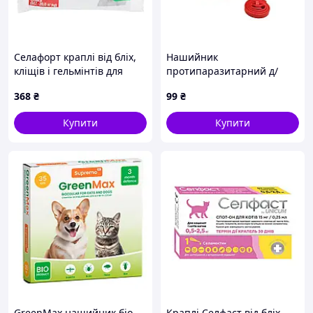
Селафорт краплі від бліх,
Нашийник
кліщів і гельмінтів для
протипаразитарний д/
собак 10,1-20 кг (120мг1мл)
котів 35см ТМ ZOO SET
368
₴
99
₴
Купити
Купити
GreenMax нашийник біо
Краплі Селфаст від бліх,