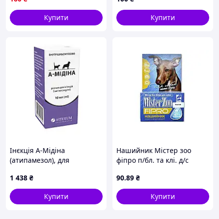
Купити
Купити
Інєкція А-Мідіна
Нашийник Містер зоо
(атипамезол), для
фіпро п/бл. та клі. д/с
виведення з наркозу. 10мл.
40см/12мм(жовтий) 5134
1 438
₴
90
.89
₴
ТМ O.L.KAR
Купити
Купити