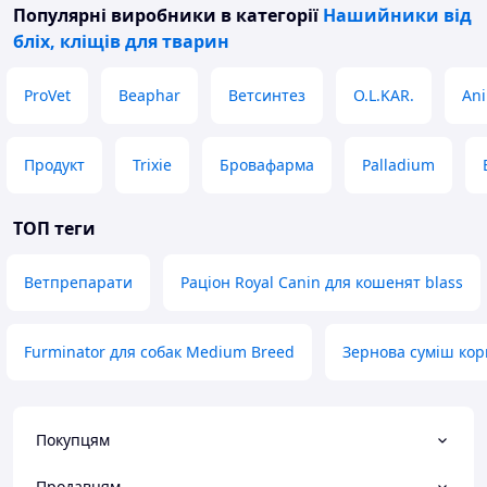
Популярні виробники
в категорії
Нашийники від
бліх, кліщів для тварин
ProVet
Beaphar
Ветсинтез
O.L.KAR.
Ani
Продукт
Trixie
Бровафарма
Palladium
ТОП теги
Ветпрепарати
Раціон Royal Canin для кошенят blass
Furminator для собак Medium Breed
Зернова суміш корм
Покупцям
Продавцям