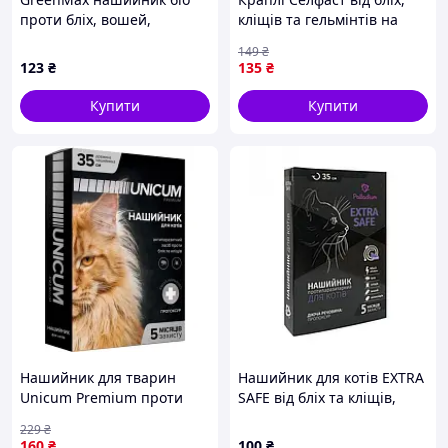
проти бліх, вошей,
кліщів та гельмінтів на
волосоїдів та комах-
холку для котів 0,5-2,5 кг -
149
₴
паразитів для собак і котів
Селфаст - 1 - 0,25 - Україна
123
₴
135
₴
35 см
- Від бліх, кліщів та
Купити
Купити
Нашийник для тварин
Нашийник для котів EXTRA
Unicum Premium проти
SAFE від бліх та кліщів,
бліх та кліщів для котів 35
35см фіолетовий
229
₴
см (4820150201722)
160
₴
100
₴