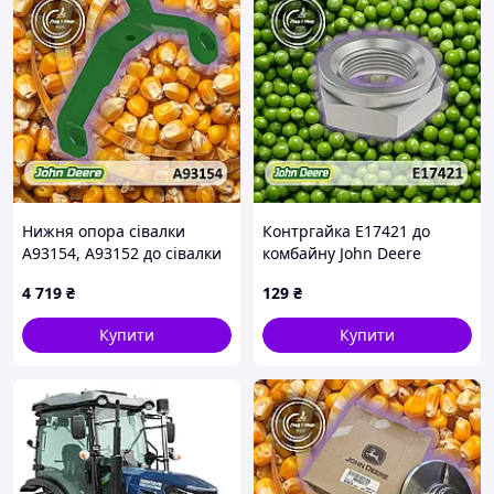
Нижня опора сівалки
Контргайка E17421 до
A93154, A93152 до сівалки
комбайну John Deere
John Deere
4 719
₴
129
₴
Купити
Купити