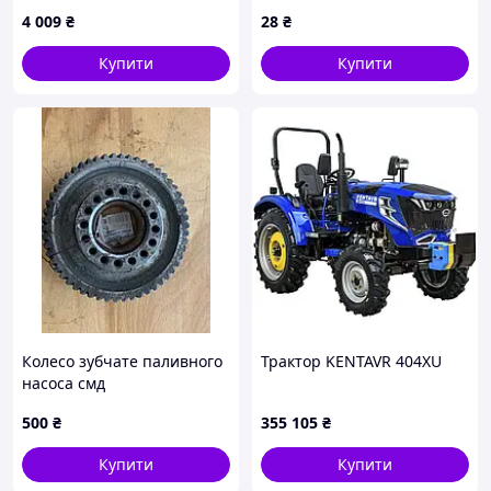
Deere
Holland
4 009
₴
28
₴
Купити
Купити
Колесо зубчате паливного
Трактор KENTAVR 404XU
насоса смд
500
₴
355 105
₴
Купити
Купити