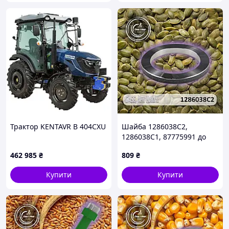
Трактор KENTAVR B 404CXU
Шайба 1286038C2,
1286038C1, 87775991 до
трактора Case, New
462 985
₴
809
₴
Holland
Купити
Купити