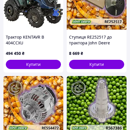
Трактор KENTAVR B
Ступиця RE252517 до
404CCXU
трактора John Deere
494 450
₴
8 669
₴
Купити
Купити