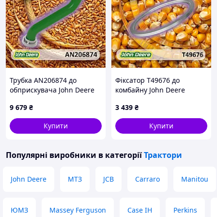
Трубка AN206874 до
Фіксатор T49676 до
обприскувача John Deere
комбайну John Deere
9 679
₴
3 439
₴
Купити
Купити
Популярні виробники
в категорії
Трактори
John Deere
МТЗ
JCB
Carraro
Manitou
ЮМЗ
Massey Ferguson
Case IH
Perkins