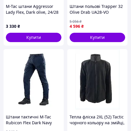
M-Tac штани Aggressor
Штани польові Trapper 32
Lady Flex, Dark olive, 24/28
Olive Drab UA28-VO
5 056
₴
3 330
₴
4 596
₴
Купити
Купити
Штани тактичні M-Tac
Тепла фліска 2XL (52) Tactic
Rubicon Flex Dark Navy
чорного кольору на змійці,
Blue карго 4-Way Stretch
86PC84050