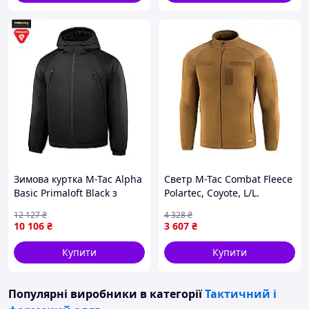
Зимова куртка M-Tac Alpha
Светр M-Tac Combat Fleece
Basic Primaloft Black з
Polartec, Coyote, L/L.
відвідною підкладкою, до
Теплий, зручний та
12 127
₴
4 328
₴
-20°C.
тактичний.
10 106
₴
3 607
₴
Купити
Купити
Популярні виробники
в категорії
Тактичний і