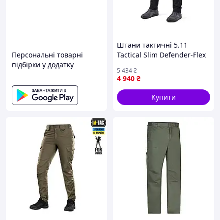
Штани тактичні 5.11
Персональні товарні
Tactical Slim Defender-Flex
підбірки у додатку
Pant, Black, 32/32 7454-VO
5 434
₴
4 940
₴
Купити