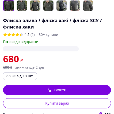
Флиска олива / фліска хакі / фліска ЗСУ /
флиска хаки
4.5
(2)
30+ купили
Готово до відправки
680
₴
690
₴
знижка ще 2 дні
650
₴
від 10 шт.
Купити
Купити зараз
99%