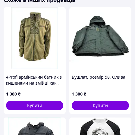
4Profi армійський батник з
Бушлат, розмір 58, Олива
кишенями на змійці хакі,
8684C04T1B
1 380
₴
1 300
₴
Купити
Купити