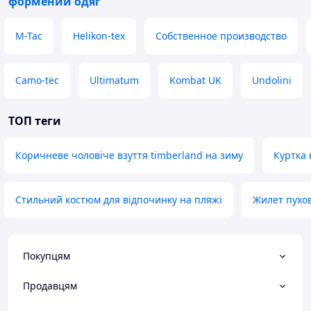
формений одяг
M-Tac
Helikon-tex
Собственное производство
Camo-tec
Ultimatum
Kombat UK
Undolini
ТОП теги
Коричневе чоловіче взуття timberland на зиму
Куртка
Стильний костюм для відпочинку на пляжі
Жилет пухо
Покупцям
Продавцям