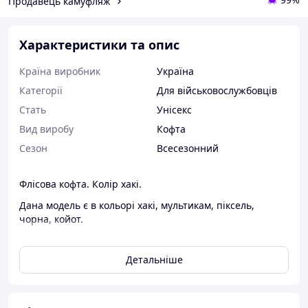
Продавець камуфляж
Характеристики та опис
Країна виробник
Україна
Категорії
Для військовослужбовців
Стать
Унісекс
Вид виробу
Кофта
Сезон
Всесезонний
Флісова кофта. Колір хакі.
Дана модель є в кольорі хакі, мультикам, піксель,
чорна, койот.
Розміри 44, 46, 48, 50, 52, 54, 56, 58, 60, 62 (від 44 по 62)
Детальніше
Є всі ліпучки під розпізнавальні знаки.
Приємна до тіла, не вигорає та не сідає при пранні.(
Рекомендаціі до прання -30 градусів на мінімальних