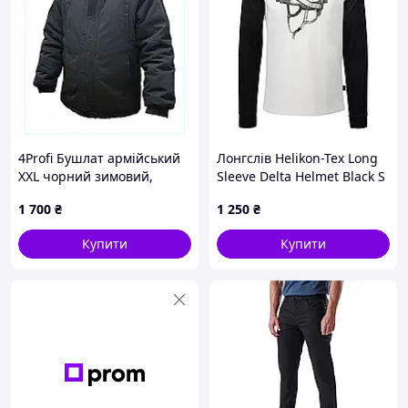
4Profi Бушлат армійський
Лонгслів Helikon-Tex Long
XXL чорний зимовий,
Sleeve Delta Helmet Black S
T87P03111
1 700
₴
1 250
₴
Купити
Купити