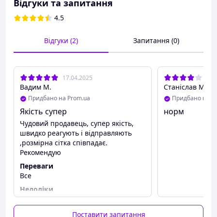
обертах.)
Відгуки та запитання
НЕ ПРАСУВАТИ!!!!
4.5
Плотність флісу 300.
За питаннями звертатися за телефоном
Відгуки (2)
Запитання (0)
088128083(viber).
17.04.2025
14.
Вадим М.
Станіслав М.
Придбано на Prom.ua
Придбано на P
Якість супер
норм
Чудовий продавець, супер якість,
швидко реагують і відправляють
,розмірна сітка співпадає.
Рекомендую
Переваги
Все
Недоліки
Не виявив
Поставити запитання