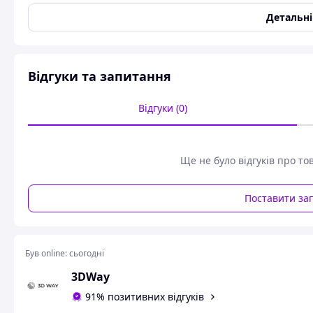
Детальн
Основні характеристики
Тип:
термістор хотенду
Сумісність:
Prusa MK3, MK3S, MK3S+
Відгуки та запитання
Температурний діапазон:
до 300 °C
Роз’єм:
оригінальний Prusa
Відгуки (0)
Призначення:
вимірювання температури хотенду
Матеріал кабелю:
термостійке обплетення
Ще не було відгуків про то
Переваги
Висока точність вимірювання
Поставити за
Оригінальна якість Prusa
Стабільна робота при тривалому друці
Був online:
сьогодні
Просте встановлення без модифікацій
3DWay
91% позитивних відгуків