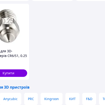
 для 3D-
рів CR6/S1, 0.25
аль - 2 шт. Код/
ул BO1826
Купити
я 3D пристроїв
Anycubic
PRC
Kingroon
КИТ
F&D
T