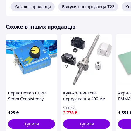
Каталог продавця
Відгуки про продавця
722
Ко
Схоже в інших продавців
Сервотестер CCPM
Кулько-гвинтове
Акрил
Servo Consistency
передавання 400 мм
PMMA 
Master, 3 канали, для
для 3D-принтерів і
мм - P
5 667
₴
перевірки
ЧПУ-станків висока
125
₴
3 778
₴
1 551
сервоприводів та ESC
точність і надійність
FLAME
Купити
Купити