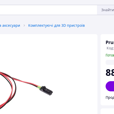
Знайти
а аксесуари
Комплектуючі для 3D пристроїв
Pru
Код
Гото
8
Про