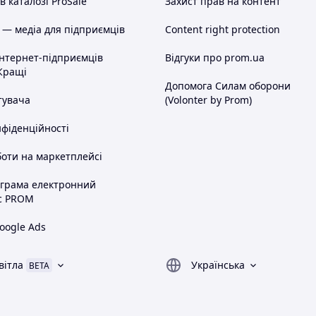
 каталозі ProSale
Захист прав на контент
 — медіа для підприємців
Content right protection
інтернет-підприємців
Відгуки про prom.ua
Кращі
Допомога Силам оборони
тувача
(Volonter by Prom)
нфіденційності
оти на маркетплейсі
ограма електронний
с PROM
oogle Ads
вітла
Українська
BETA