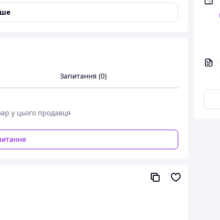
іше
Запитання (0)
вар у цього продавця
питання