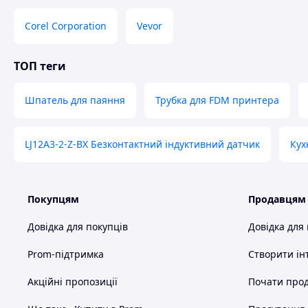
Corel Corporation
Vevor
ТОП теги
Шпатель для паяння
Трубка для FDM принтера
LJ12A3-2-Z-BX Безконтактний індуктивний датчик
Кух
Покупцям
Продавцям
Довідка для покупців
Довідка для
Prom-підтримка
Створити ін
Акційні пропозиції
Почати прод