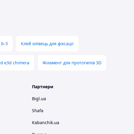
 b-3
Клей олівець для фіксації
d e3d chimera
Філамент для прототипів 3D
Партнери
Bigl.ua
Shafa
Kabanchik.ua