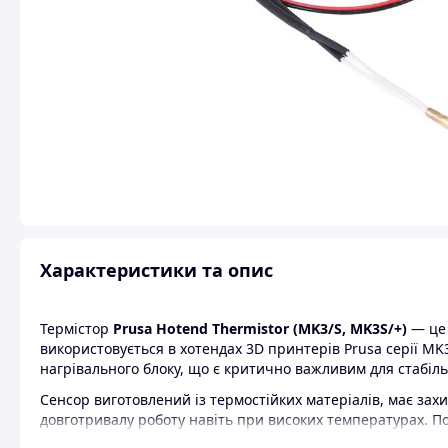
Характеристики та опис
Термістор
Prusa Hotend Thermistor (MK3/S, MK3S/+)
— це 
використовується в хотендах 3D принтерів Prusa серії MK
нагрівального блоку, що є критично важливим для стабільно
Сенсор виготовлений із термостійких матеріалів, має зах
довготривалу роботу навіть при високих температурах. П
забезпечує коректну роботу прошивки без додаткових на