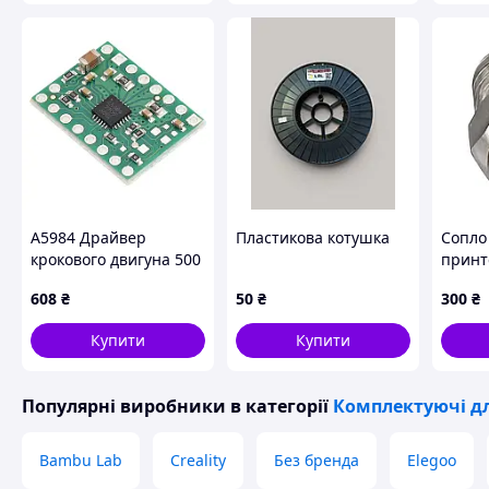
A5984 Драйвер
Пластикова котушка
Сопло
крокового двигуна 500
принте
мА 8-40 В - Pololu 5350
мм, ст
608
₴
50
₴
300
₴
Артик
Купити
Купити
Популярні виробники
в категорії
Комплектуючі дл
Bambu Lab
Creality
Без бренда
Elegoo