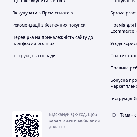
Що таке «Купити з Prom»
Просування в
Як купувати з Пром-оплатою
Sprava.prom
Рекомендації з безпечних покупок
Премія для 
Ecommerce.
Перевірка на приналежність сайту до
платформи prom.ua
Угода корис
Інструкції та поради
Політика ко
Правила роб
Бонусна пр
маркетплей
Інструкція G
Відскануй QR-код, щоб
Тема
-
с
завантажити мобільний
додаток