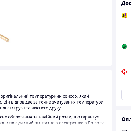
Дос
оригінальний температурний сенсор, який
3. Він відповідає за точне зчитування температури
ї екструзії та якісного друку.
исне обплетення та надійний роз’єм, що гарантує
Опл
овністю сумісний зі штатною електронікою Prusa та
лаштувань.