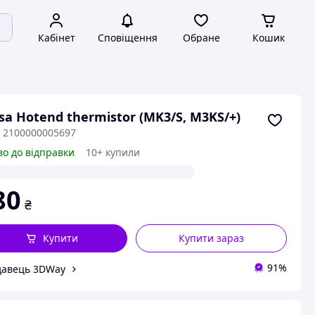
Кабінет
Сповіщення
Обране
Кошик
sa Hotend thermistor (MK3/S, M3KS/+)
: 2100000005697
во до відправки
10+ купили
80
₴
Купити
Купити зараз
91%
давець 3DWay