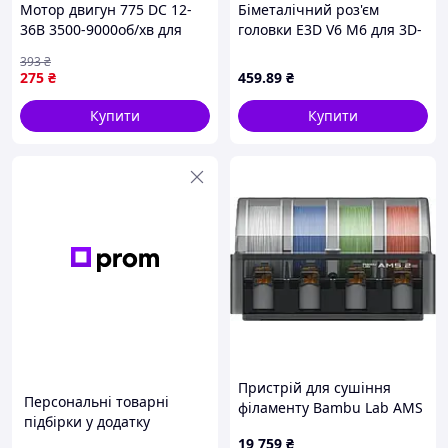
Мотор двигун 775 DC 12-
Біметалічний роз'єм
36В 3500-9000об/хв для
головки E3D V6 M6 для 3D-
ЧПУ верстата
принтерів, 500°C, титан і
393
₴
мідь, 23,5 мм, запобігає
275
₴
459
.89
₴
засміченню.
Купити
Купити
Пристрій для сушіння
Персональні товарні
філаменту Bambu Lab AMS
підбірки у додатку
2 Pro
19 759
₴