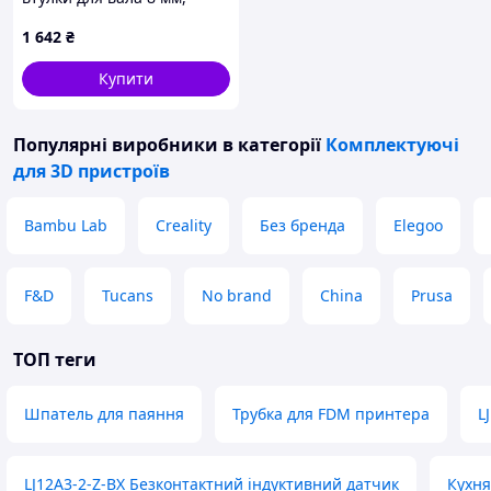
гвинт M3 (2 шт.)
1 642
₴
Купити
Популярні виробники
в категорії
Комплектуючі
для 3D пристроїв
Bambu Lab
Creality
Без бренда
Elegoo
F&D
Tucans
No brand
China
Prusa
ТОП теги
Шпатель для паяння
Трубка для FDM принтера
L
LJ12A3-2-Z-BX Безконтактний індуктивний датчик
Кухня