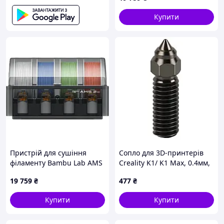
Купити
Пристрій для сушіння
Сопло для 3D-принтерів
філаменту Bambu Lab AMS
Creality K1/ K1 Max, 0.4мм,
2 Pro
загартована сталь - 2 шт.
19 759
₴
477
₴
Код/Артикул UA3D337-0.4
Купити
Купити