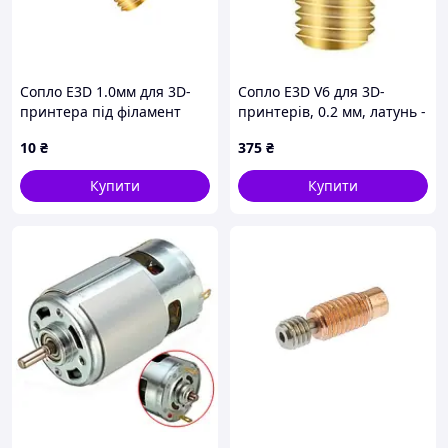
Сопло E3D 1.0мм для 3D-
Сопло E3D V6 для 3D-
принтера під філамент
принтерів, 0.2 мм, латунь -
1.75 мм
10 шт. Код/Артикул
10
₴
375
₴
UA3D181_0.2
Купити
Купити