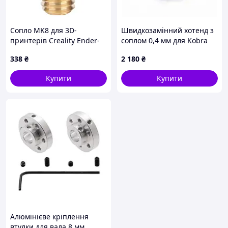
Сопло MK8 для 3D-
Швидкозамінний хотенд з
принтерів Creality Ender-
соплом 0,4 мм для Kobra
3/5/7, 1.0 мм, латунь - 5 шт.
S1, S1 Combo
338
₴
2 180
₴
Код/Артикул UA3D324-1.0
Купити
Купити
Алюмінієве кріплення
втулки для вала 8 мм,