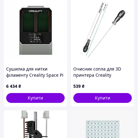
Сушилка для нитки
Очисник сопла для 3D
філаменту Creality Space Pi
принтера Creality
Plus до 3Д принтерів
(4008060111)
6 434
₴
539
₴
Купити
Купити