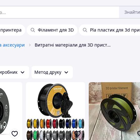
Знайти
 принтера
Філамент для 3D
Pla пластик для 3d пр
а аксесуари
Витратні матеріали для 3D пристроїв
иробник
Метод друку