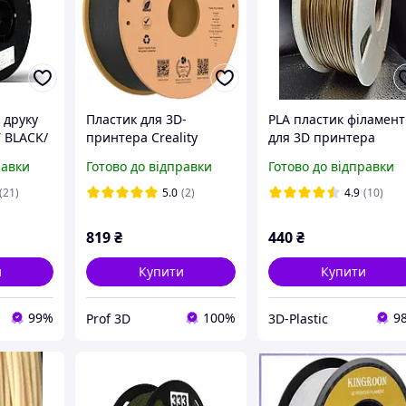
 друку
Пластик для 3D-
PLA пластик філамент
 BLACK/
принтера Creality
для 3D принтера
Hyper PLA 1.75mm, 1кг
бронзовий 0.85 кг
равки
Готово до відправки
Готово до відправки
Black (3301010343)
(21)
5.0
(2)
4.9
(10)
819
₴
440
₴
и
Купити
Купити
99%
100%
9
Prof 3D
3D-Plastic