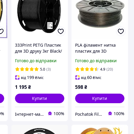
333Print PETG Пластик
PLA філамент нитка
г
для 3D друку 3кг Black/
пластик для 3D
ий
Чорний
принтера Pochatok
Готово до відправки
Готово до відправки
Filament 1,75мм
Чорний мармур БЕЗ
5.0
(3)
4.9
(20)
БОБИНИ
199
60
від
₴
/міс
від
₴
/міс
1 195
₴
598
₴
Купити
Купити
0%
100%
100%
Інтернет-магазин LuckyBird
Pochatok Filament, Витратні матеріали для 3D друку