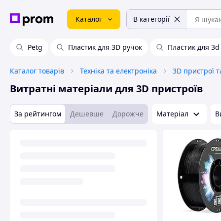
Каталог
В категорії
Petg
Пластик для 3D ручок
Пластик для 3d
Каталог товарів
Техніка та електроніка
3D пристрої т
Витратні матеріали для 3D пристроїв
За рейтингом
Дешевше
Дорожче
Матеріал
В