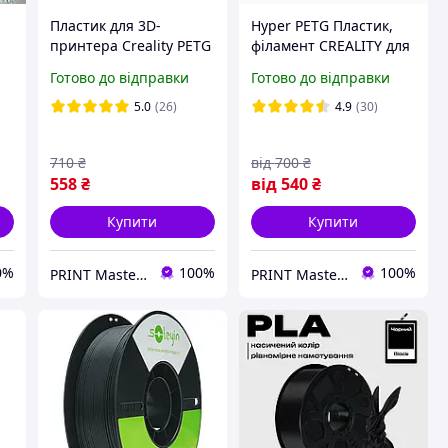
Пластик для 3D-
Hyper PETG Пластик,
принтера Creality PETG
філамент CREALITY для
Filament 1кг, 1.75мм
3D принтера 1кг,
Готово до відправки
Готово до відправки
Transparent
1.75мм Сірий
(3301030042)
5.0
(26)
4.9
(30)
710
₴
від
700
₴
558
₴
від
540
₴
Купити
Купити
0%
100%
100%
PRINT Master - Магазин філаменту (пластику) для 3Д принтерів, оптичних систем зв'язку та спецтехніки
PRINT Master - Магазин філаменту (пластику) для 3Д принтерів, оптичних систем зв'язку та спецтехніки