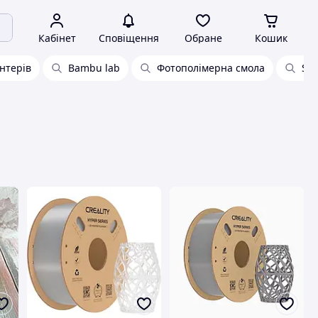
Кабінет
Сповіщення
Обране
Кошик
интерів
Bambu lab
Фотополімерна смола
Sun