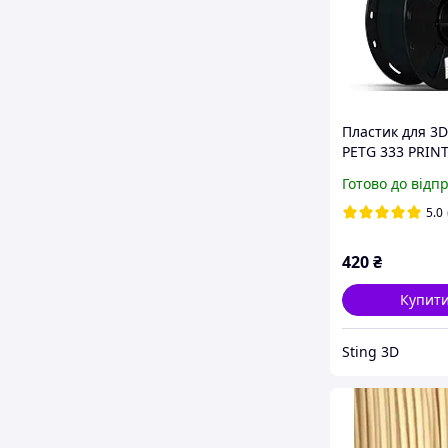
Пластик для 3D
PETG 333 PRINT
Чорний 1kg
Готово до відп
5.0
420
₴
Купит
Sting 3D