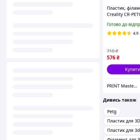
Пластик, філам
Creality CR-PET
принтера 1кг, 
Готово до відп
Чорний
4.9
710
₴
576
₴
Купит
PRINT Master - Магазин філаменту (пластику) для 3Д принтерів, оптичних систем зв'язку та спецтехніки
Дивись також
Petg
Пластик для 3D
Філамент для 