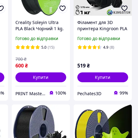
Creality Soleyin Ultra
Філамент для 3D
PLA Black Чорний 1 kg.
принтера Kingroon PLA
г
Пластик для 3д друку
Чорний Black 1 кг, 1.75
Готово до відправки
Готово до відправки
мм
5.0
(15)
4.9
(8)
700
₴
600
₴
519
₴
Купити
Купити
8%
100%
99%
PRINT Master - Магазин філаменту (пластику) для 3Д принтерів, оптичних систем зв'язку та спецтехніки
Pechates3D