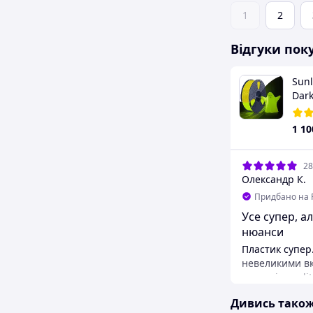
1
2
Відгуки пок
Sunl
Dark
(не
плас
1 10
прин
28
Олександр К.
Придбано на 
Усе супер, а
нюанси
Пластик супер.
невеликими в
системі ams li
Але якщо вико
Дивись тако
кольорового др