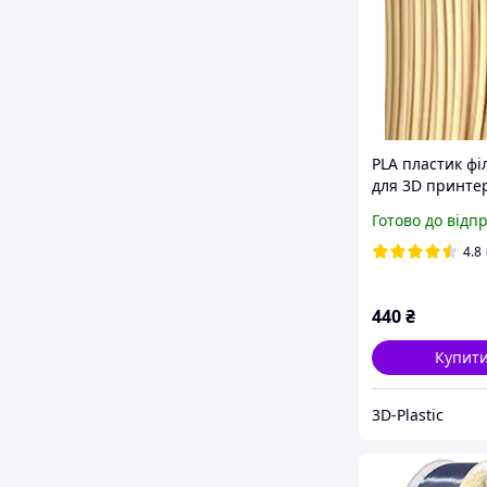
PLA пластик фі
для 3D принте
тілесний 0.85 к
Готово до відп
4.8
440
₴
Купит
3D-Plastic