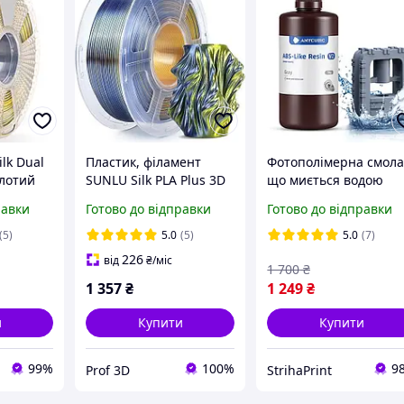
lk Dual
Пластик, філамент
Фотополімерна смола
олотий
SUNLU Silk PLA Plus 3D
що миється водою
друку
принтера
Anycubic ABS-Like Res
равки
Готово до відправки
Готово до відправки
old 1кг
двокольорова шовкова
V2 Water-Wash
ушці
нитка PLA+ чорний +
(Сіра/Gray)
(5)
5.0
(5)
5.0
(7)
золотий 1кг, 1.75мм
226
від
₴
/міс
1 700
₴
1 357
₴
1 249
₴
и
Купити
Купити
99%
100%
9
Prof 3D
StrihaPrint