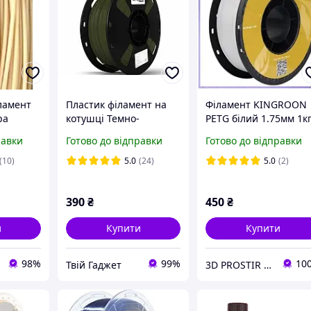
ламент
Пластик філамент на
Філамент KINGROON
ра
котушці Темно-
PETG білий 1.75мм 1к
г
оливковий/Dark Olive
для 3D-друку жорстк
равки
Готово до відправки
Готово до відправки
333 PRINT пластик для
матеріал для
3д друку 1кг
моделювання
(10)
5.0
(24)
5.0
(2)
390
₴
450
₴
и
Купити
Купити
98%
99%
10
Твій Гаджет
3D PROSTIR | KINGROON