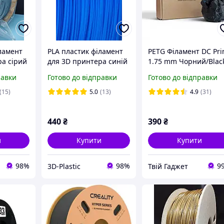
ламент
PLA пластик філамент
PETG Філамент DC Pri
ра сірий
для 3D принтера синій
1.75 mm Чорний/Black
0.85 кг
1кг
равки
Готово до відправки
Готово до відправки
(15)
5.0
(13)
4.9
(31)
440
₴
390
₴
и
Купити
Купити
98%
98%
9
3D-Plastic
Твій Гаджет