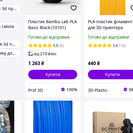
Pla пластик для 3d принтерів
Пластик Bambu Lab PLA
PLA пластик філамент
 смола
Basic Black (10101)
для 3D принтера
Чорний філамент для
жовтий теплий 0.85 к
Готово до відправки
Готово до відправки
ЗD принтера з RFID
Abs пластик для 3d принтера
міткою. З котушкою.
5.0
(5)
5.0
(16)
Котушки пластику для 3D друку
210
від
₴
/міс
1 263
₴
440
₴
Купити
Купити
100%
9
Prof 3D
3D-Plastic