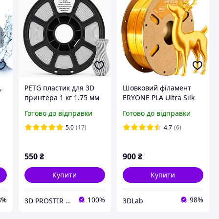
,
PETG пластик для 3D
Шовковий філамент
принтера 1 кг 1.75 мм
ERYONE PLA Ultra Silk
in
сірий
Gold пластик для 3D-
Готово до відправки
Готово до відправки
друку 1 кг 1,75 мм
золотий
5.0
(17)
4.7
(6)
550
₴
900
₴
Купити
Купити
8%
100%
98%
3D PROSTIR | KINGROON
3DLab