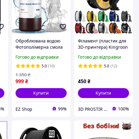
Оброблювана водою
Філамент (пластик для
Фотополімерна смола
3D-принтера) Kingroon
Anycubic Water-Wash
PETG HC087 1,75 мм 1
Готово до відправки
Готово до відправки
Resin 2.0
кг Black
(Прозора/Clear)
5.0
(10)
5.0
(12)
1 350
₴
999
₴
450
₴
Купити
Купити
8%
99%
100%
EZ Shop
3D PROSTIR | KINGROON