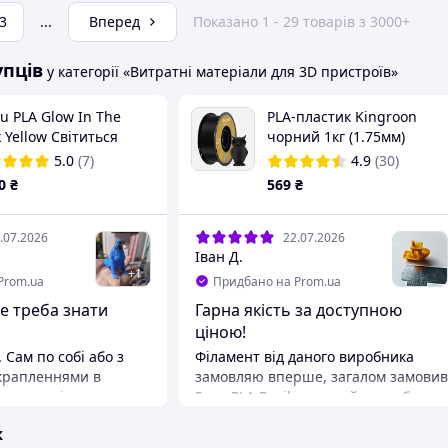
3
...
Вперед
Показано 1 - 29 товарів з 3000+
упців
у категорії «Витратні матеріали для 3D пристроїв»
u PLA Glow In The
PLA-пластик Kingroon
 Yellow Світиться
чорний 1кг (1.75мм)
оновий) жовтий
5.0
(7)
4.9
(30)
тик/філамент для 3D-
0
₴
569
₴
тера 1.75 мм 1 кг
.07.2026
22.07.2026
Іван Д.
+
1
Prom.ua
Придбано на Prom.ua
ле треба знати
Гарна якість за доступною
ціною!
 Сам по собі або з
Філамент від даного виробника
крапленнями в
замовляю вперше, загалом замовив
te друкує ідеально.
5 уп. PLA Bacik, золотий сподобався
ристовувати його для
найбільше, так як вихідний товар
ж
уку, то там щось не
має привабливий вигляд, також