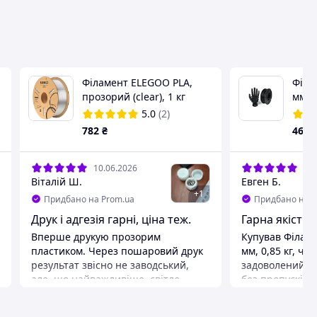
Філамент ELEGOO PLA,
Філа
прозорий (сlear), 1 кг
мм, 0
5.0
(2)
782
₴
460
10.06.2026
06.
Віталій Ш.
Евген Б.
+
1
Придбано на Prom.ua
Придбано на P
Друк і адгезія гарні, ціна теж.
Гарна якість з
Вперше друкую прозорим
Купував Філаме
пластиком. Через пошаровий друк
мм, 0,85 кг, ч
результат звісно не заводський,
задоволений. Д
але, що найважливіше, світло
без пропусків і
пропускає з LED RGB гарно. До
до столу. Діам
цього друкував лише пластиками
без проблем. П