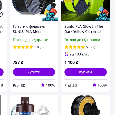
nt
Пластик, філамент
Sunlu PLA Glow In The
 -
SUNLU PLA Meta
Dark Yellow Світиться
чорний для
(неоновий) жовтий
Готово до відправки
Готово до відправки
швидкісного 3D друку
пластик/філамент для
1кг, 1.75мм
3D-принтера 1.75 мм 1
5.0
(3)
5.0
(2)
кг
183
від
₴
/міс
787
₴
1 100
₴
Купити
Купити
9%
100%
100%
Prof 3D
Prof 3D