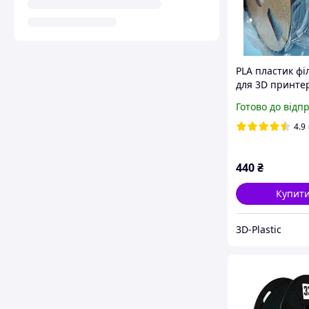
PLA пластик фі
для 3D принте
0.85 кг
Готово до відп
4.9
440
₴
Купит
3D-Plastic