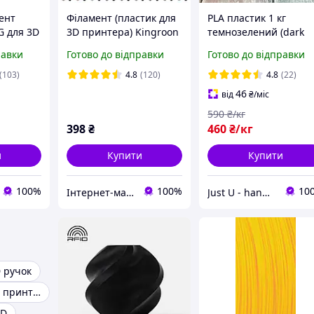
ент
Філамент (пластик для
PLA пластик 1 кг
G для 3D
3D принтера) Kingroon
темнозелений (dark
1.75мм
PETG (CoPET) 1,75 мм 1
green) ПЛА філамент
равки
Готово до відправки
Готово до відправки
кг NPETG087-ZX Чорний
1.75 мм, нитка для 3D
друку, принтера,
(103)
4.8
(120)
4.8
(22)
ручки. PLA філамент
46
від
₴
/міс
590
₴/кг
398
₴
460
₴/кг
и
Купити
Купити
100%
100%
10
Інтернет-магазин LuckyBird
Just U - handmade studio
 ручок
Пластик для 3d принтера
3D