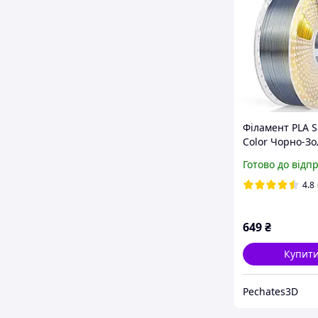
Філамент PLA Si
Color Чорно-З
SUNLU для ЗD 
Готово до відп
Пластик Black G
1.75 мм на кот
4.8
649
₴
Купит
Pechates3D