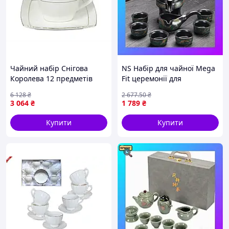
• Кофр: розміри 19,8х34,5х13 см
Чайний набір Снігова
NS Набір для чайної Mega
Королева 12 предметів
Fit церемонії для
порцеляна для чаювання
приготування чаю гайвань
6 128
₴
2 677
.50
₴
елегантний сервіз на 6
піали з чайником на 6
3 064
₴
1 789
₴
осіб
персон #05 П Nes22/Q
Купити
Купити