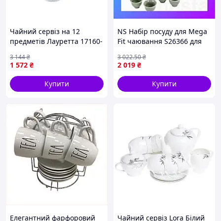
Чайний сервіз на 12
NS Набір посуду для Mega
предметів Лауретта 17160-
Fit чаювання S26366 для
00 для стильного
чайних церемоній у стилі
3 144
₴
3 022
.50
₴
чаювання від SNT
гунфу 10 предметів
1 572
₴
2 019
₴
Nes22/Q
Купити
Купити
Елегантний фарфоровий
Чайний сервіз Lora Білий