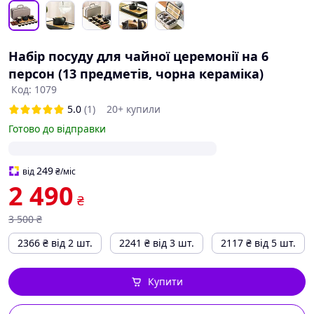
Набір посуду для чайної церемонії на 6
персон (13 предметів, чорна кераміка)
Код: 1079
5.0
(1)
20+ купили
Готово до відправки
249
від
₴
/міс
2 490
₴
3 500
₴
2366
₴
від 2 шт.
2241
₴
від 3 шт.
2117
₴
від 5 шт.
Купити