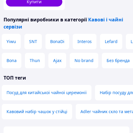
Купити
Популярні виробники
в категорії
Кавові і чайні
сервізи
Yiwu
SNT
BonaDi
Interos
Lefard
L
Bona
Thun
Ajax
No brand
Без бренда
ТОП теги
Посуд для китайської чайної церемонії
Набір посуду д
Кавовий набір чашок у стійці
Adler чайник скло та мет