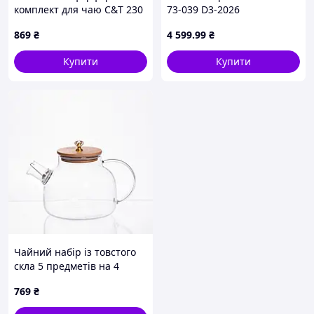
комплект для чаю С&Т 230
73-039 D3-2026
мл 8714P9E5B8
869
₴
4 599
.99
₴
Купити
Купити
Чайний набір із товстого
скла 5 предметів на 4
персони 64486-24
769
₴