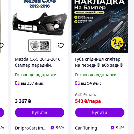
Mazda CX-5 2012-2016
Губа спідниця сплітер
бампер передній,
на передній або задній
KD4550031BB
бампер на його кути
Готово до відправки
Готово до відправки
337
54
від
₴
/міс
від
₴
/міс
640
₴/пара
3 367
₴
540
₴/пара
Купити
Купити
8%
96%
94%
DniproCarsImport
Car-Tuning