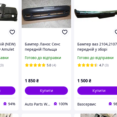
ій (NEW)
Бампер Ланос Сенс
Бампер ваз 2104,210
y Amulet
передній Польща
передній у зборі
15-
оригінальний Део
равки
Готово до відправки
Готово до відправки
Daewoo Lanos Sens
новий FSO Poland
(3)
5.0
(4)
4.7
(3)
1 850
₴
1 500
₴
и
Купити
Купити
94%
100%
9
Auto Parts West UA
Вазсервис