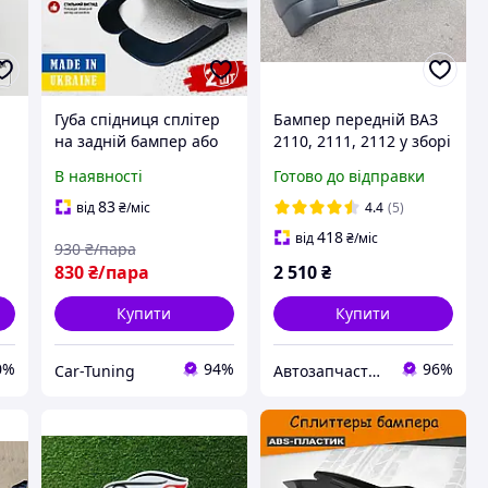
Губа спідниця сплітер
Бампер передній ВАЗ
на задній бампер або
2110, 2111, 2112 у зборі
передній на його кути
з підсилювачем, під
В наявності
Готово до відправки
склопластик
туманні фари,
нефарбований,
83
від
₴
/міс
4.4
(5)
Туреччина, новий
418
від
₴
/міс
930
₴/пара
(Lada)
830
₴/пара
2 510
₴
Купити
Купити
0%
94%
96%
Car-Tuning
Автозапчастини adamcompani