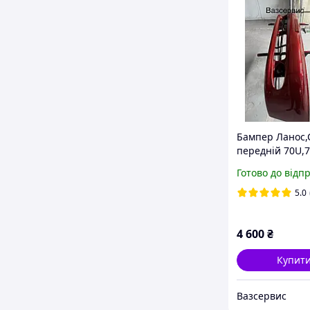
Бампер Ланос,
передній 70U,
(TT66314) Чер
Готово до відп
фарбований у 
авто
5.0
4 600
₴
Купит
Вазсервис