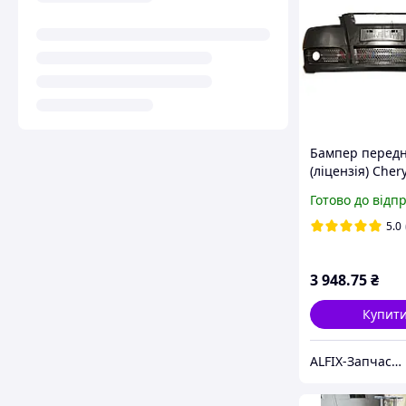
Бампер передн
(ліцензія) Cher
(Чері Амулет) A
Готово до відп
2803501BC-DQ
5.0
3 948
.75
₴
Купит
ALFIX-Запчасти