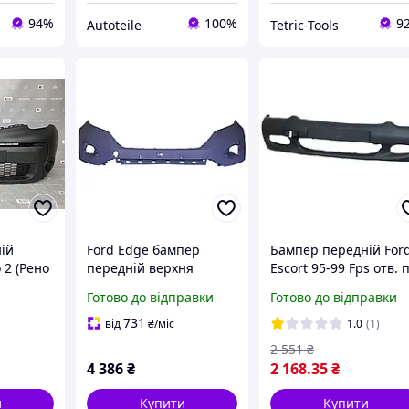
94%
100%
9
Autoteile
Tetric-Tools
ій
Ford Edge бампер
Бампер передній For
 2 (Рено
передній верхня
Escort 95-99 Fps отв. п
2020
частина Форд Едж
тум. +16v/td; сірий
Готово до відправки
Готово до відправки
2015-2018
FT4Z17D957CAPTM,
731
від
₴
/міс
1.0
(1)
FK7B17F003A
2 551
₴
4 386
₴
2 168
.35
₴
и
Купити
Купити