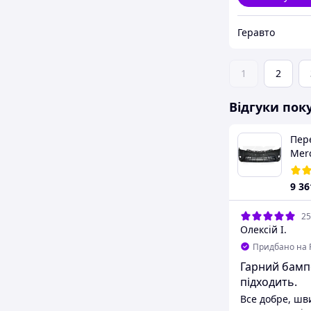
Геравто
1
2
Відгуки пок
Пер
Mer
'12-
9 36
25
Олексій І.
Придбано на 
Гарний бамп
підходить.
Все добре, ш