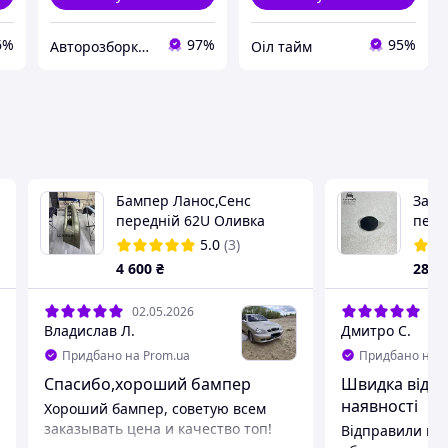
6%
97%
95%
Авторозборка Мерседес
Оіл тайм
Бампер Ланос,Сенс
Загл
передній 62U Оливка
перед
фарбований у колір авто
Patr
5.0
(3)
4 600
₴
285
02.05.2026
18.
Владислав Л.
Дмитро С.
Придбано на Prom.ua
Придбано на P
Спасибо,хороший бампер
Швидка відпр
наявності
Хороший бампер, советую всем
заказывать цена и качество топ!
Відправили шви