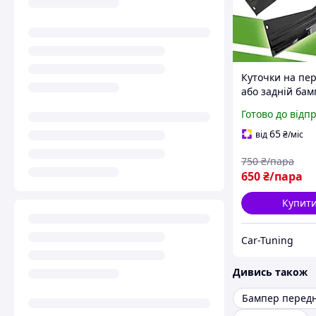
Куточки на пе
або задній ба
універсальні с
Готово до відп
на його кути, 
шт ABS-пласти
65
від
₴
/міс
750
₴/пара
650
₴/пара
Купит
Car-Tuning
Дивись також