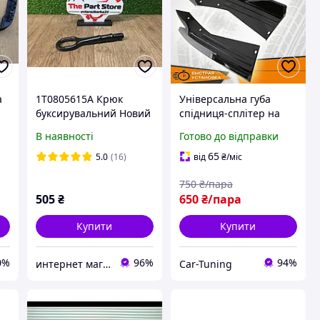
а
1T0805615A Крюк
Універсальна губа
буксирувальний Новий
спідниця-сплітер на
Skoda Octavia A5 Шкода
передній або задній
В наявності
Готово до відправки
Октавія А5 2008-2013
бампер на його кути,
Чорний, 2 шт., ABS-
65
5.0
(16)
від
₴
/міс
пластик
750
₴/пара
505
₴
650
₴/пара
Купити
Купити
0%
96%
94%
интернет магазин "Avtorazborka24"
Car-Tuning