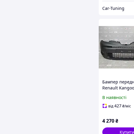
Car-Tuning
Бампер передн
Renault Kangoo
Кенго 2) 2012-
В наявності
620226669R
427
від
₴
/міс
4 270
₴
Купит