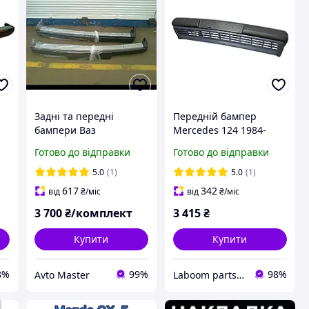
7
Задні та передні
Передній бампер
бампери Ваз
Mercedes 124 1984-
2104,2105,2107 в
1996 (+AC) (з
Готово до відправки
Готово до відправки
паркані із саблів.
накладкою) (основа
ґрунтована під
5.0
(1)
5.0
(1)
фарбування)
617
342
від
₴
/міс
від
₴
/міс
3 700
₴/комплект
3 415
₴
Купити
Купити
8%
99%
98%
Avto Master
Laboom parts 24/7