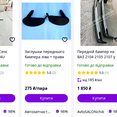
Сенс
Заглушки переднього
Передній бампер на
74U
бампера ліва + права
ВАЗ 2104 2105 2107 у
воний
DAEWOO LANOS, SENS
зборі із саблями
равки
Готово до відправки
Готово до відправки
колір
(пр.о-НОЗ)
(2)
5.0
(2)
5.0
(1)
185
від
₴
/міс
275
₴/пара
1 850
₴
и
Купити
Купити
98%
96%
9
Автозапчастини adamcompani
AvtoSALONchik