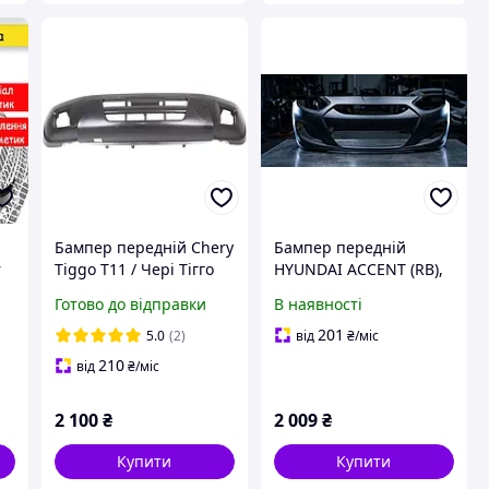
Бампер передній Chery
Бампер передній
r
Tiggo T11 / Чері Тігго
HYUNDAI ACCENT (RB),
Т11 T11-2803011-DQ
08.10-01.26
Готово до відправки
В наявності
201
5.0
(2)
від
₴
/міс
210
від
₴
/міс
2 100
₴
2 009
₴
Купити
Купити