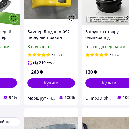
редній
Бампер Богдан А-092
Заглушка отвору
мпер
передній правий
бампера під
плітери
жовтий
парктронік (імітація
равки
В наявності
Готово до відправки
Чорний 2
датчика), чорна
к
5.0
(2)
5.0
(4)
210
від
₴
/міс
1 263
₴
130
₴
и
Купити
Купити
94%
100%
10
Маршруткін Дім
Olimp3D_shop
Бампер передній на ВАЗ-2107