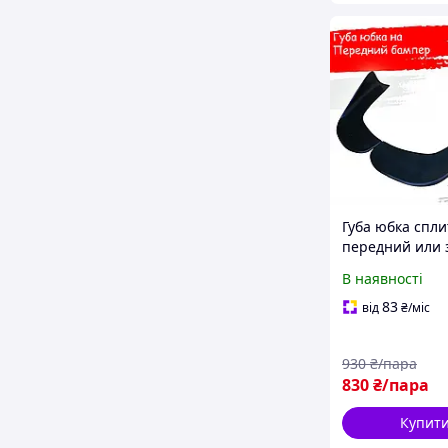
Губа юбка спли
передний или 
бампер на его 
В наявності
стеклопластик
83
від
₴
/міс
930
₴/пара
830
₴/пара
Купит