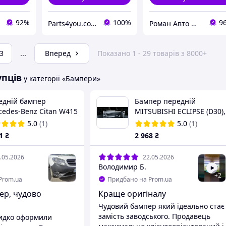
92%
100%
9
Parts4you.com.ua - Запчастини на авто із США
Роман Авто Маркет
3
...
Вперед
Показано 1 - 29 товарів з 8000+
упців
у категорії «Бампери»
едній бампер
Бампер передній
cedes-Benz Citan W415
MITSUBISHI ECLIPSE (D30),
 (FPS) A4158850301
01.97-12.99
5.0
(1)
5.0
(1)
1
₴
2 968
₴
.05.2026
22.05.2026
Володимир Б.
+
2
Prom.ua
Придбано на Prom.ua
ер, чудово
Краще оригіналу
Чудовий бампер який ідеально стає
замість заводського. Продавець
видко оформили