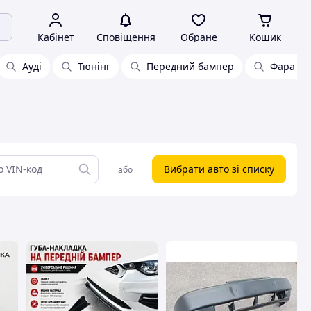
Кабінет
Сповіщення
Обране
Кошик
Ауді
Тюнінг
Передний бампер
Фара Sk
Вибрати авто зі списку
або