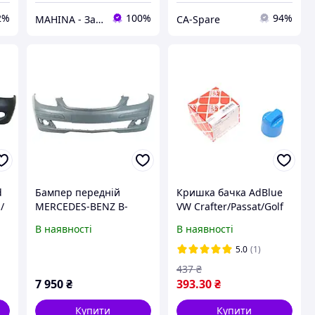
2%
100%
94%
MAHINA - Запчастини до китайських авто
CA-Spare
d
Бампер передній
Кришка бачка AdBlue
/
MERCEDES-BENZ B-
VW Crafter/Passat/Golf
CLASS W245 (2005-2011)
12- FEBI BILSTEIN
В наявності
В наявності
170909 UA61
5.0
(1)
437
₴
7 950
₴
393
.30
₴
Купити
Купити