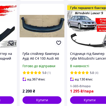
ттер на
Губа спойлер бампера
Спідниця під бампер
задний
Ауді А6 С4 100 Audi A6
губа Mitsubishi Lance
углы
C4 100
Мітсубісі Лансер під
Готово до відправки
В наявності
передній бампер
склопластик під
5.0
(1)
5.0
(4)
фарбування
367
130
від
₴
/міс
від
₴
/міс
1 385
₴/пара
2 200
₴
1 295
₴/пара
и
Купити
Купити