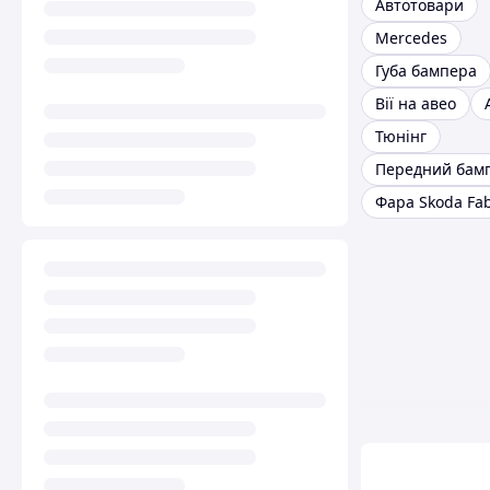
Автотовари
Mercedes
Губа бампера
Вії на авео
Тюнінг
Передний бам