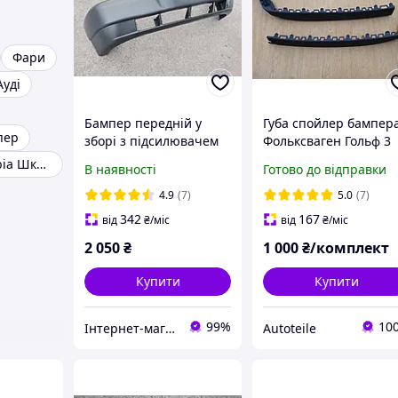
Фари
Ауді
Бампер передній у
Губа спойлер бампер
пер
зборі з підсилювачем
Фольксваген Гольф 3
ВАЗ 2110, 2111, 2112
Golf
Фара Skoda Fabia Шкода Фабія
В наявності
Готово до відправки
Туреччина
НЕФАРБОВАНИЙ
4.9
(7)
5.0
(7)
342
167
від
₴
/міс
від
₴
/міс
2 050
₴
1 000
₴/комплект
Купити
Купити
99%
10
Інтернет-магазин AVTO запчастини
Autoteile