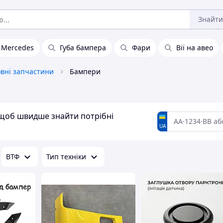
Знайти
Mercedes
Губа бампера
Фари
Вії на авео
овні запчастини
Бампери
, щоб швидше знайти потрібні
UA
ВТФ
Тип техніки