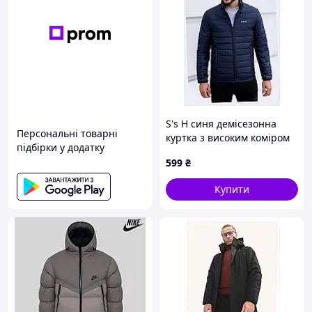
S's H синя демісезонна
Персональні товарні
куртка з високим коміром
підбірки у додатку
X663B0144
599
₴
Купити