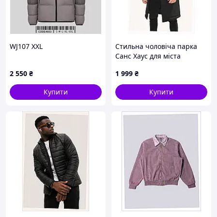
WJ107 XXL
Стильна чоловіча парка
Санс Хаус для міста
81X08H724
2 550
₴
1 999
₴
Купити
Купити