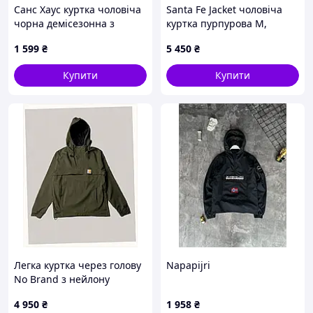
Санс Хаус куртка чоловіча
Santa Fe Jacket чоловіча
чорна демісезонна з
куртка пурпурова M,
капюшоном 87684HCE25
85M53H727
1 599
₴
5 450
₴
Купити
Купити
Легка куртка через голову
Napapijri
No Brand з нейлону
Supplex, HA8553C720
4 950
₴
1 958
₴