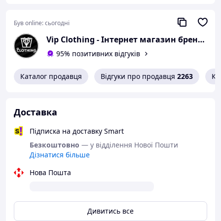
Був online:
сьогодні
Vip Clothing - Інтернет магазин брендового одягу
95% позитивних відгуків
Каталог продавця
Відгуки про продавця
2263
Ко
Доставка
Підписка на доставку Smart
Безкоштовно
— у відділення Нової Пошти
Дізнатися більше
Нова Пошта
Гарантія на товар — 14 днів
Дивитись все
Шановний покупець,