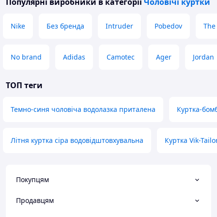
Популярні виробники
в категорії
Чоловічі куртки
Nike
Без бренда
Intruder
Pobedov
The
No brand
Adidas
Camotec
Ager
Jordan
ТОП теги
Темно-синя чоловіча водолазка приталена
Куртка-бом
Літня куртка сіра водовідштовхувальна
Куртка Vik-Tailo
Покупцям
Продавцям