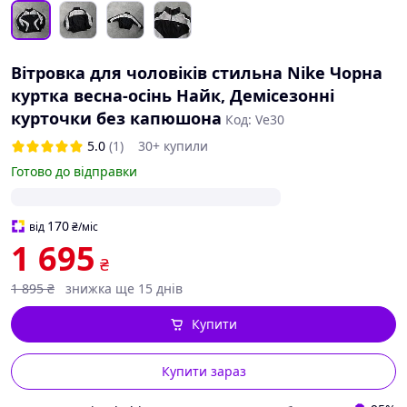
Вітровка для чоловіків стильна Nike Чорна
куртка весна-осінь Найк, Демісезонні
курточки без капюшона
Код: Ve30
5.0
(1)
30+ купили
Готово до відправки
170
від
₴
/міс
1 695
₴
1 895
₴
знижка ще 15 днів
Купити
Купити зараз