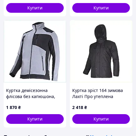
Купити
Купити
Куртка демісезонна
Куртка зріст 164 зимова
флісова без капюшона,
Лахті Про утеплена
84T0X5093P
82K182T10
1 870
₴
2 418
₴
Купити
Купити