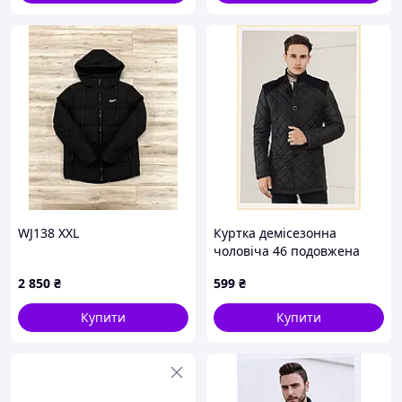
WJ138 XXL
Куртка демісезонна
чоловіча 46 подовжена
чорна, 66M302H38
2 850
₴
599
₴
Купити
Купити