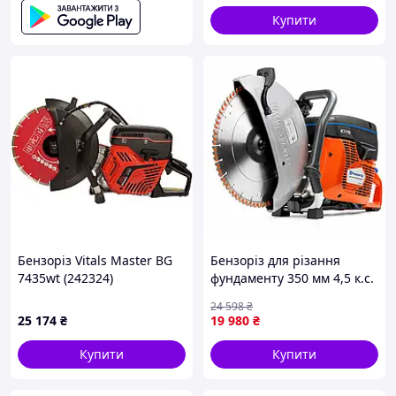
Купити
Бензоріз Vitals Master BG
Бензоріз для різання
7435wt (242324)
фундаменту 350 мм 4,5 к.с.
Husqvarna ручний
24 598
₴
бензиновий різак для
25 174
₴
19 980
₴
залізобетону
Купити
Купити