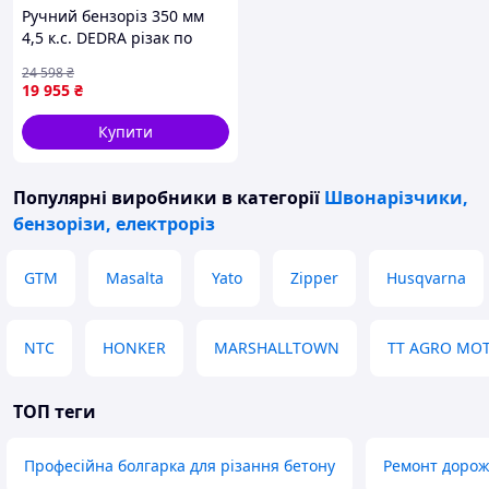
Ручний бензоріз 350 мм
4,5 к.с. DEDRA різак по
бетону бензиновий
24 598
₴
ручний різак по бетону
19 955
₴
Купити
Популярні виробники
в категорії
Швонарізчики,
бензорізи, електроріз
GTM
Masalta
Yato
Zipper
Husqvarna
NTC
HONKER
MARSHALLTOWN
TT AGRO MO
ТОП теги
Професійна болгарка для різання бетону
Ремонт дорож