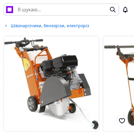
Швонарізчики, бензорізи, електроріз