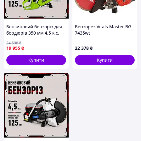
Бензиновий бензоріз для
Бензорез Vitals Master BG
бордюрів 350 мм 4,5 к.с.
7435wt
ZIPPER бензиновий різак
24 598
₴
по бетону
19 955
₴
22 378
₴
Купити
Купити