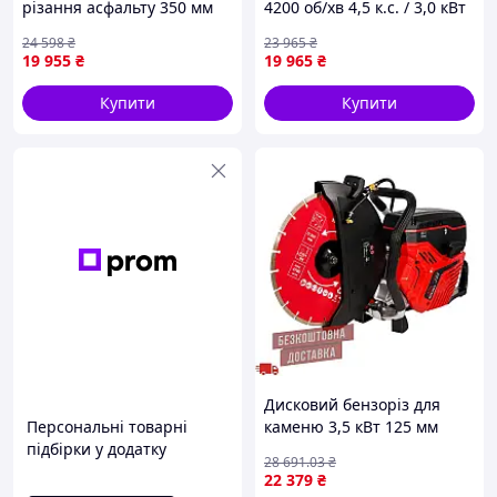
різання асфальту 350 мм
4200 об/хв 4,5 к.с. / 3,0 кВт
4,5 к.с. CutMaster бензоріз
автономний різальник
24 598
₴
23 965
₴
бензиновий бензоріз для
асфальту бензоріз по
19 955
₴
19 965
₴
бордюрів
бетону
Купити
Купити
Дисковий бензоріз для
Персональні товарні
каменю 3,5 кВт 125 мм
підбірки у додатку
Vitals Master BG 7435wt
28 691
.03
₴
бензиновий різак для
22 379
₴
будівельних робіт