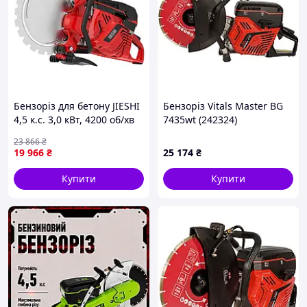
Бензоріз для бетону JIESHI
Бензоріз Vitals Master BG
4,5 к.с. 3,0 кВт, 4200 об/хв
7435wt (242324)
бензиновий різак для
23 866
₴
будівельних робіт
19 966
₴
25 174
₴
Купити
Купити