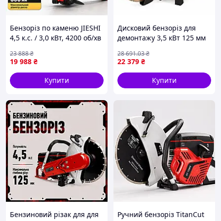
Бензоріз по каменю JIESHI
Дисковий бензоріз для
4,5 к.с. / 3,0 кВт, 4200 об/хв
демонтажу 3,5 кВт 125 мм
бензиновий бетоноріз для
Vitals Master BG 7435wt
23 888
₴
28 691
.03
₴
різання асфальту
будівельний бензоріз для
19 988
₴
22 379
₴
дорожніх робіт
Купити
Купити
Бензиновий різак для для
Ручний бензоріз TitanCut