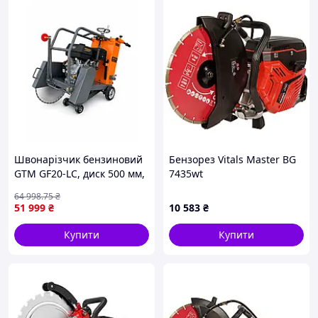
Швонарізчик бензиновий
Бензорез Vitals Master BG
GTM GF20-LC, диск 500 мм,
7435wt
глибина різу 190 мм, 13 к.
64 998
.75
₴
с.
51 999
₴
10 583
₴
Купити
Купити