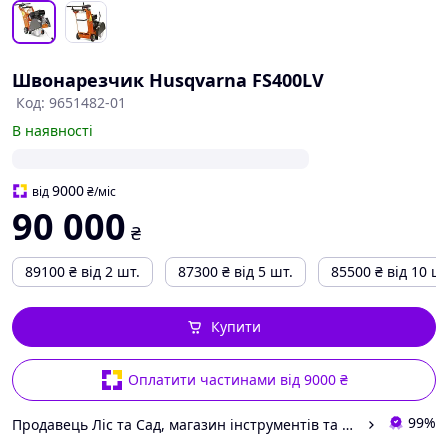
Швонарезчик Husqvarna FS400LV
Код: 9651482-01
В наявності
9000
від
₴
/міс
90 000
₴
89100
₴
від 2 шт.
87300
₴
від 5 шт.
85500
₴
від 10 шт
Купити
Оплатити частинами від 9000 ₴
99%
Продавець Ліс та Сад, магазин інструментів та садової техніки