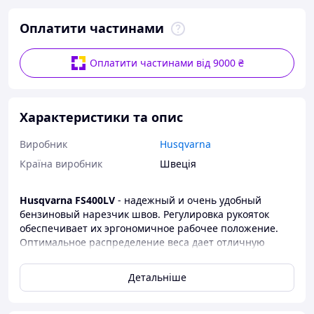
Оплатити частинами
Оплатити частинами від 9000 ₴
Характеристики та опис
Виробник
Husqvarna
Країна виробник
Швеція
Husqvarna FS400LV
- надежный и очень удобный
бензиновый нарезчик швов. Регулировка рукояток
обеспечивает их эргономичное рабочее положение.
Оптимальное распределение веса дает отличную
стабильность во время резки. Идеально подходит для
небольших дорожно-ремонтных работ по бетону или
Детальніше
асфальту, при резке глубиной до 162 мм.
Особенности: