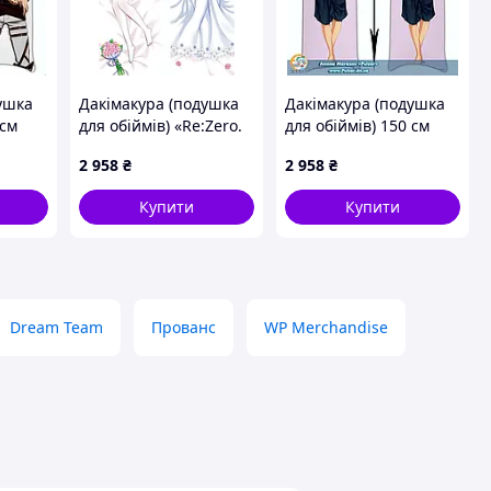
ушка
Дакімакура (подушка
Дакімакура (подушка
 см
для обіймів) «Re:Zero.
для обіймів) 150 см
n:
Життя з нуля в
Sengoku Basara Date
2 958
₴
2 958
₴
lle
альтернативному світі
Masamune
— Рем» tape 7
Купити
Купити
Dream Team
Прованс
WP Merchandise