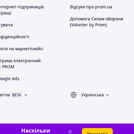
інтернет-підприємців
Відгуки про prom.ua
Кращі
Допомога Силам оборони
тувача
(Volonter by Prom)
нфіденційності
оти на маркетплейсі
ограма електронний
с PROM
oogle Ads
вітла
Українська
BETA
Наскільки
Розказати