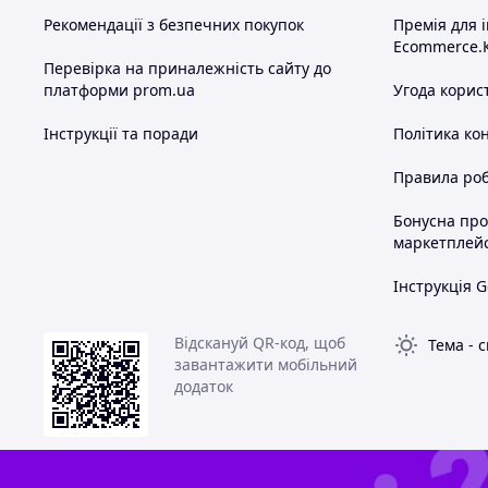
Рекомендації з безпечних покупок
Премія для 
Ecommerce.
Перевірка на приналежність сайту до
платформи prom.ua
Угода корис
Інструкції та поради
Політика ко
Правила роб
Бонусна пр
маркетплей
Інструкція G
Відскануй QR-код, щоб
Тема
-
с
завантажити мобільний
додаток