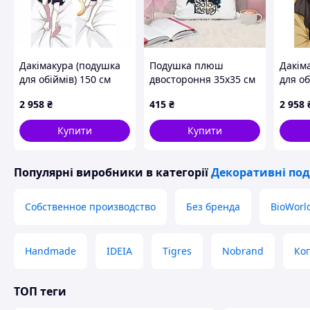
Дакімакура (подушка
Подушка плюш
Дакім
для обіймів) 150 см
двостороння 35х35 см
для об
«Хантер х Хантер»
Тільки я візьму новий
«Бродя
2 958
₴
415
₴
2 958
tape 1
рівень / Solo Leveling
Купити
Купити
Популярні виробники
в категорії
Декоративні по
Собственное производство
Без бренда
BioWorl
Handmade
IDEIA
Tigres
Nobrand
Ко
ТОП теги