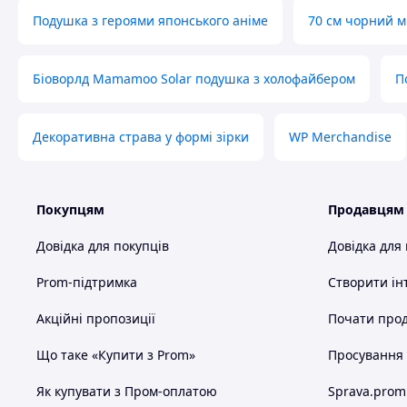
Подушка з героями японського аніме
70 см чорний м
Біоворлд Mamamoo Solar подушка з холофайбером
П
Декоративна страва у формі зірки
WP Merchandise
Покупцям
Продавцям
Довідка для покупців
Довідка для
Prom-підтримка
Створити ін
Акційні пропозиції
Почати прод
Що таке «Купити з Prom»
Просування в
Як купувати з Пром-оплатою
Sprava.prom