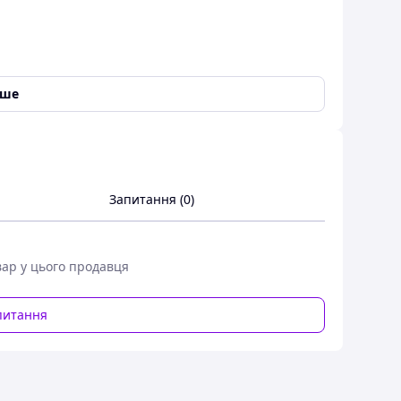
іше
е підлягає
Запитання (0)
вар у цього продавця
питання
Merchandise MK000003, в інтернет-магазині Time