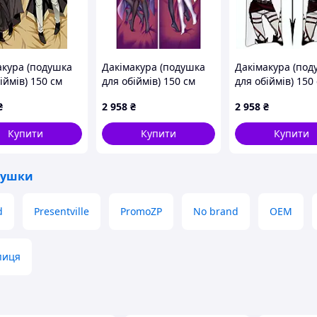
акура (подушка
Дакімакура (подушка
Дакімакура (под
іймів) 150 см
для обіймів) 150 см
для обіймів) 150
чі пси» tape 5
«Fate/Grand Order
Shingeki no Kyoji
₴
2 958
₴
2 958
₴
Jeanne d'Arc» tape 3
Eren Yeager/Rivai
Купити
Купити
Купити
душки
d
Presentville
PromoZP
No brand
OEM
пиця