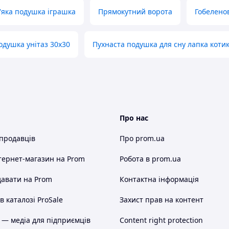
'яка подушка іграшка
Прямокутний ворота
Гобелено
одушка унітаз 30х30
Пухнаста подушка для сну лапка коти
Про нас
 продавців
Про prom.ua
тернет-магазин
на Prom
Робота в prom.ua
авати на Prom
Контактна інформація
 каталозі ProSale
Захист прав на контент
 — медіа для підприємців
Content right protection