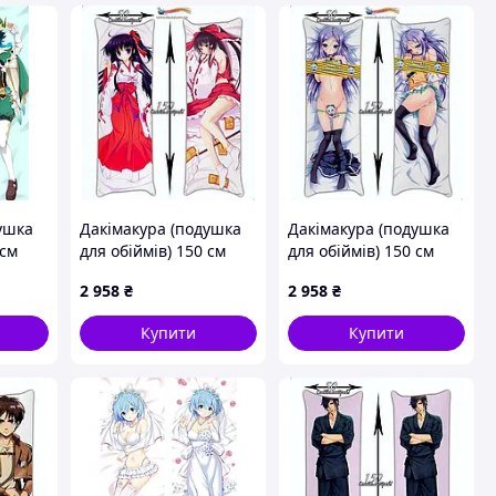
ушка
Дакімакура (подушка
Дакімакура (подушка
 см
для обіймів) 150 см
для обіймів) 150 см
Venti
Touhou
Shiawase Kazoku BU
2 958
₴
2 958
₴
Project/Yuyukana:
Amou Mikage
Under the Starlight
Купити
Купити