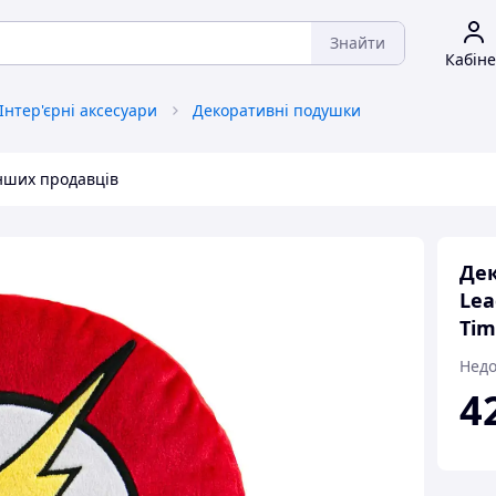
Знайти
Кабіне
Інтер'єрні аксесуари
Декоративні подушки
інших продавців
Дек
Lea
Tim
Недо
4