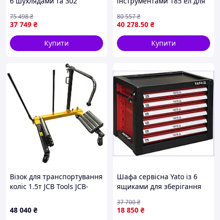
6 шухлядами та 302
інструментами 185 ел для
інструментами для
автосервісу та ремонту на
75 498
₴
80 557
₴
організації робочого
колесах із шухлядами
37 749
₴
40 278
.50
₴
простору в майстерні
Купити
Купити
Візок для транспортування
Шафа сервісна Yato із 6
коліс 1.5т JCB Tools JCB-
ящиками для зберігання
TX12002S
інструментів із
37 700
₴
центральним замком і
48 040
₴
18 850
₴
захистом