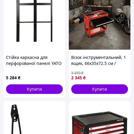
Стійка каркасна для
Візок інструментальний, 1
перфорованої панелі YATO
ящик, 66х35х72.5 см /
2-модульна, 1330х 50х 1633
Пересувний візок /
3 350
₴
мм [1]
Інструментальний візок
5 284
₴
2 345
₴
KD366
Купити
Купити