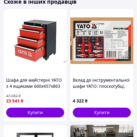
Схоже в інших продавців
Шафа для майстерні YATO
Вклад до інструментальної
з 4 ящиками 660x457x863
шафи YATO: плоскогубці,
мм для зручного
щипці, затискачі,
47 082
₴
зберігання інструментів і
викрутки, 530х 390х 32 мм,
23 541
₴
4 322
₴
матеріалів
24 ел
Купити
Купити