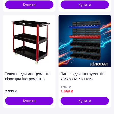
Купити
Купити
Тележка для инструмента
Панель для інструментів
візок для інструментів
78X78 СМ KD11864
Mar-Pol M66605
настінний органайзер для
1 940
₴
деталей
2 919
₴
1 649
₴
Купити
Купити