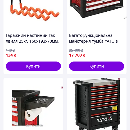
Гаражний настінний гак
Багатофункціональна
Хвиля 25кг, 160x193x70мм,
майстерня тумба YATO з
для інструментів
чотирма шухлядами
140
₴
35 400
₴
690х465х400 мм для
134
₴
17 700
₴
зручного зберігання
інструментів
Купити
Купити