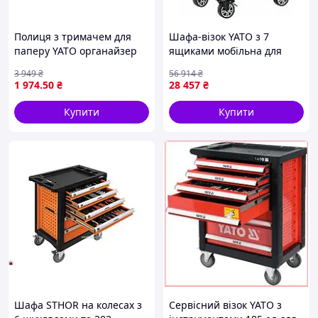
Полиця з тримачем для
Шафа-візок YATO з 7
паперу YATO органайзер
ящиками мобільна для
для офісу та дому чорна з
організації інструментів у
3 949
₴
56 914
₴
високоякісного пластику
майстерні
1 974
.50
₴
28 457
₴
Купити
Купити
Шафа STHOR на колесах з
Сервісний візок YATO з