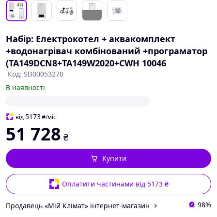
Набір: Електрокотел + аквакомплект
+водонагрівач комбінований +програматор
(TA149DCN8+TA149W2020+CWH 10046
Код: SD00053270
В наявності
5173
від
₴
/міс
51 728
₴
Купити
Оплатити частинами від 5173 ₴
98%
Продавець «Мій Клімат» інтернет-магазин