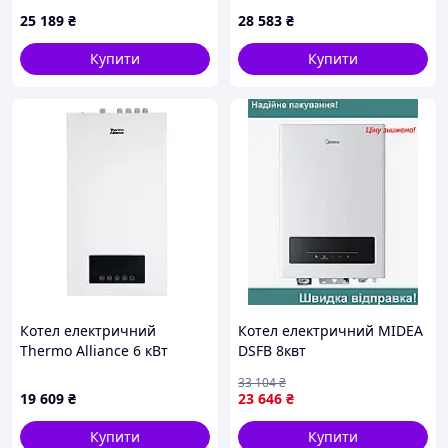
котельної: електричний
25 189
₴
28 583
₴
котел 6 кВт + дротовий
термостат Wi-Fi
Купити
Купити
Котел електричний
Котел електричний MIDEA
Thermo Alliance 6 кВт
DSFB 8квт
33 104
₴
19 609
₴
23 646
₴
Купити
Купити