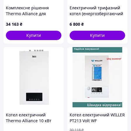
Комплексне рішення
Електричний трифазний
Thermo Alliance для
котел (енергозберігаючий
котельні: електричний
електродний
34 163
₴
6 800
₴
котел 24 кВт + провiдний
опалювальний пристрій)
термостат Wi-Fi
WION 3/24 (24 кВт, [Склад:
Купити
Купити
Київ №2]
Котел електричний
Котел електричний WILLER
Thermo Alliance 10 кВт
PT213 Volt WF
30 118
₴