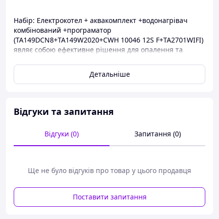
Набір: Електрокотел + аквакомплект +водонагрівач
комбінований +програматор
(TA149DCN8+TA149W2020+CWH 10046 12S F+TA2701WIFI)
являє собою ефективне рішення для опалення та
гарячого водопостачання. Містить електрокотел
потужністю 8 кВт, аквакомплект для під'єднання,
Детальніше
комбінований водонагрівач об'ємом 100 літрів і
програмований терморегулятор з Wi-Fi керуванням.
Ідеальний для будинків і квартир, де потрібна гнучкість
у керуванні опаленням і гарячою водою.
Відгуки та запитання
Відгуки (0)
Запитання (0)
Ще не було відгуків про товар у цього продавця
Поставити запитання