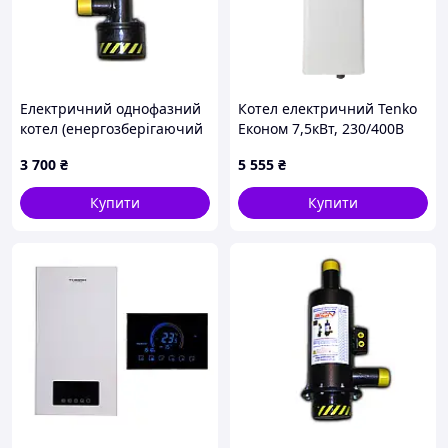
Електричний однофазний
Котел електричний Tenko
котел (енергозберігаючий
Економ 7,5кВт, 230/400В
електродний
3 700
₴
5 555
₴
опалювальний пристрій)
WION 1/4 (4 кВт, [Склад:
Купити
Купити
Київ №2]