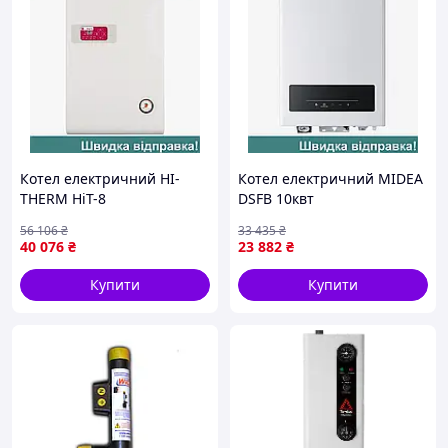
Котел електричний HI-
Котел електричний MIDEA
THERM HiT-8
DSFB 10квт
56 106
₴
33 435
₴
40 076
₴
23 882
₴
Купити
Купити