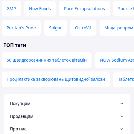
GMP
Now Foods
Pure Encapsulations
Source 
Puritan's Pride
Solgar
OstroVit
Медагропром
ТОП теги
60 швидкорозчинних таблеток вітамін
NOW Sodium Asc
Профілактика захворювань щитовидної залози
Таблетк
Покупцям
Продавцям
Про нас