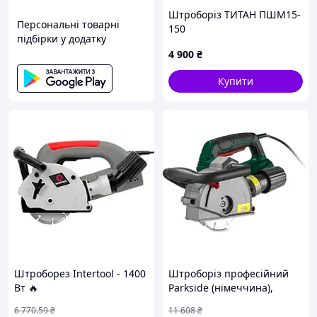
товару
Штроборіз ТИТАН ПШМ15-
✓
Персональні товарні
2500 позитивних відгуків
150
підбірки у додатку
4 900
₴
Купити
Штроборез Intertool - 1400
Штроборіз професійний
Вт 🔥
Parkside (німеччина),
Штроборіз ручний
6 770
.59
₴
11 608
₴
електричний, Штроборіз