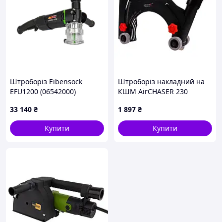
Штроборіз Eibensock
Штроборіз накладний на
EFU1200 (06542000)
КШМ AirCHASER 230
33 140
₴
1 897
₴
Купити
Купити