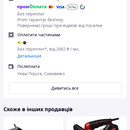
Без переплат
Prom гарантує безпеку
Повернемо гроші при відмові від посилки
Оплатити частинами
Без переплат*, від 2062 ₴ / міс.
Детальніше
Післяплата
Комплектація
Нова Пошта, Самовивіз
штроборіз
2 алмазні диски 230 мм
Дивитись все
додатковий захисний кожух під болгарку
ключ
насадка для під'єднання пилососа
Схоже в інших продавців
Технічні характеристики штроборіза GTM
WC230/2600E
Потужність 2.6 кВт