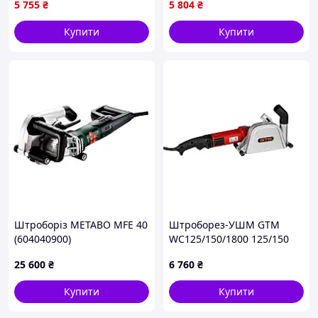
5 755
₴
5 804
₴
для газобетону
електричний, CQS
Купити
Купити
Штроборіз METABO MFE 40
Штроборез-УШМ GTM
(604040900)
WC125/150/1800 125/150
мм
25 600
₴
6 760
₴
Купити
Купити