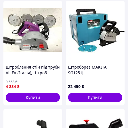
Штроблення стін під труби
Штроборез MAKITA
AL-FA (Італія), Штроб
SG1251J
машина, Штроборізи-
9 668
₴
борозноділи, Штроборіз
4 834
₴
22 450
₴
для газобетону, XMU
Купити
Купити