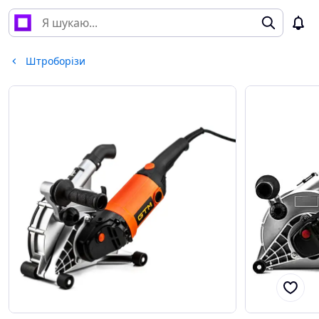
Штроборізи