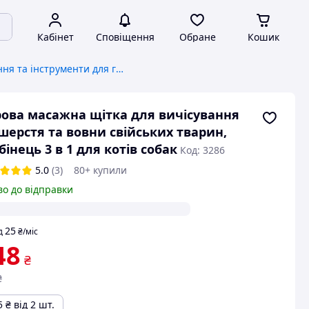
Кабінет
Сповіщення
Обране
Кошик
Обладнання та інструменти для грумінгу
ова масажна щітка для вичісування
шерстя та вовни свійських тварин,
бінець 3 в 1 для котів собак
Код: 3286
5.0
(3)
80+ купили
во до відправки
25
д
₴
/міс
48
₴
₴
5
₴
від 2 шт.