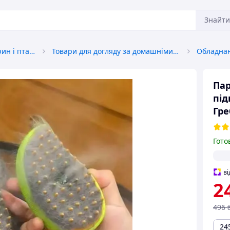
Знайти
Товари для домашніх тварин і птахів
Товари для догляду за домашніми тваринами
Пар
під
Гре
Гото
ві
2
496
24