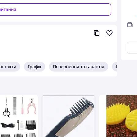
питання
онтакти
Графік
Повернення та гарантія
Про прод
рстю вашого улюбленця.
омпактною і зручною у використанні. Виготовлена з
ерстих, так і для короткошерстих котів і собак.