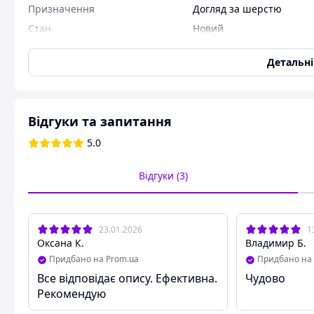
Призначення
Догляд за шерстю
Стан
Новий
Детальн
Парова масажна щітка для вичісування підшерстя та
котів і собак.
Відгуки та запитання
5.0
Відгуки (3)
23.01.2026
1
Оксана К.
Владимир Б.
Придбано на Prom.ua
Придбано на 
Все відповідає опису. Ефективна.
Чудово
Рекомендую