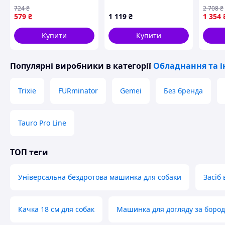
собак і кішок, що
(126086)
стрижк
724
₴
2 708
₴
самоочищається з
Триме
579
₴
1 119
₴
1 354
рожевою ручкою No
стриж
brand CL0195469
Купити
Купити
Популярні виробники
в категорії
Обладнання та і
Ергономічна форма забезпечує зручність під час викорис
Trixie
FURminator
Gemei
Без бренда
ефективності Pet Massage Comb полягає у використанні уні
система розпушує і видаляє навіть найдрібніші частинки 
шерсті вашого улюбленця. Гаряча пара безпечна і дбай
Tauro Pro Line
здоровий і доглянутий вигляд.
ТОП теги
Універсальна бездротова машинка для собаки
Засіб 
Качка 18 см для собак
Машинка для догляду за боро