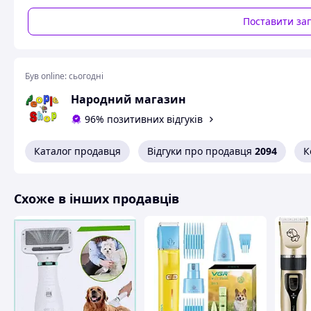
Поставити за
Був online:
сьогодні
Народний магазин
96% позитивних відгуків
Каталог продавця
Відгуки про продавця
2094
К
Схоже в інших продавців
Pet Massage Comb – ідеальне рішення для догляду за ше
Розміри цієї щітки складають 12 х 6,5 см, що робить її к
високоякісного пластику, ця щітка підходить як для довгош