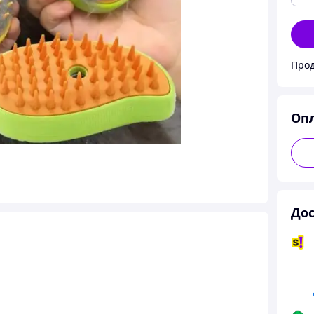
Прод
Оп
Дос