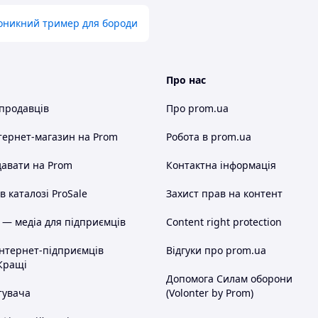
оникний тример для бороди
Про нас
 продавців
Про prom.ua
тернет-магазин
на Prom
Робота в prom.ua
авати на Prom
Контактна інформація
 каталозі ProSale
Захист прав на контент
 — медіа для підприємців
Content right protection
інтернет-підприємців
Відгуки про prom.ua
Кращі
Допомога Силам оборони
тувача
(Volonter by Prom)