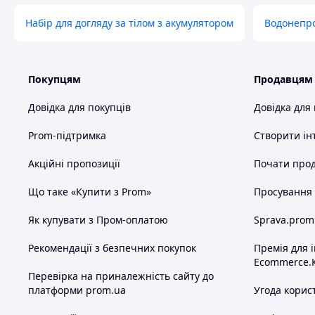
Набір для догляду за тілом з акумулятором
Водонепр
Покупцям
Продавцям
Довідка для покупців
Довідка для
Prom-підтримка
Створити ін
Акційні пропозиції
Почати прод
Що таке «Купити з Prom»
Просування в
Як купувати з Пром-оплатою
Sprava.prom
Рекомендації з безпечних покупок
Премія для 
Ecommerce.
Перевірка на приналежність сайту до
платформи prom.ua
Угода корис