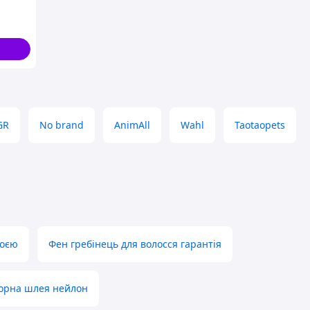
 і
гляду
GR
No brand
AnimAll
Wahl
Taotaopets
роєю
Фен гребінець для волосся гарантія
орна шлея нейлон