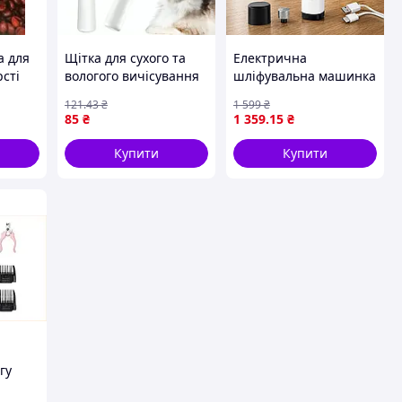
а для
Щітка для сухого та
Електрична
сті
вологого вичісування
шліфувальна машинка
собак та котів 4в1 LY-
для кігтів собак і котів,
121
.43
₴
1 599
₴
364 / Щітка для
2 швидкості, тиха,
85
₴
1 359
.15
₴
вичісування шерсті
акумуляторна, Type-C,
біла
Купити
Купити
гу