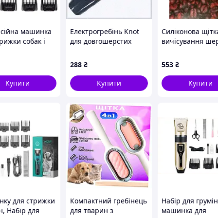
сійна машинка
Електрогребінь Knot
Силіконова щітк
рижки собак і
для довгошерстих
вичісування шер
, Тример для
порід собак,
 з керамічним
2AH487787
288
₴
553
₴
JC-14
Купити
Купити
Купити
ку для стрижки
Компактний гребінець
Набір для грумін
н, Набір для
для тварин з
машинка для