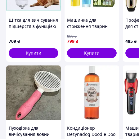
Щітка для вичісування
Машинка для
Профе
підшерстя з функцією
стриження тварин
для ст
сушіння 204E3C082
VGR V-219 з насадками
кішок
899
₴
(Жовто-блакитний)
собак
709
₴
799
₴
485
₴
AllInOne -market-
лезом 
without-queues-
Купити
Купити
Пуходірка для
Кондиціонер
Машин
вичісування вовни
Dezynadog Doodle Doo
твари