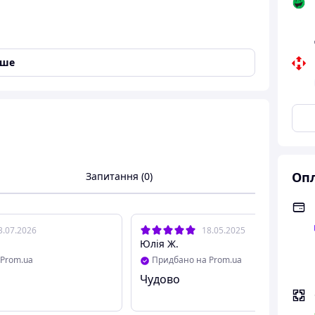
іше
 вовни свійських тварин, Гребінець 3 в 1 для
Опл
Запитання (0)
3.07.2026
18.05.2025
Юлія Ж.
Prom.ua
Придбано на Prom.ua
Чудово