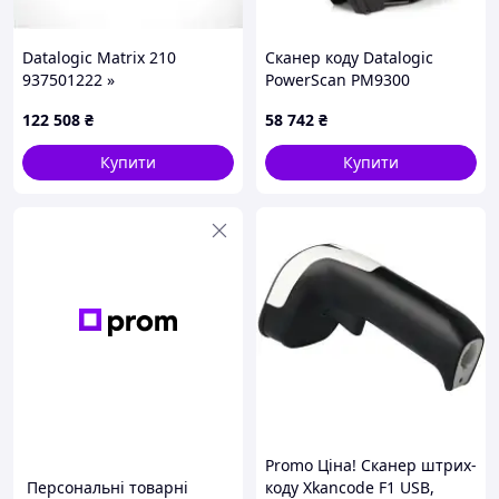
Datalogic Matrix 210
Сканер коду Datalogic
937501222 »
PowerScan PM9300
(PM9300DAR433RB)
122 508
₴
58 742
₴
Купити
Купити
Promo Ціна! Сканер штрих-
Персональні товарні
коду Xkancode F1 USB,