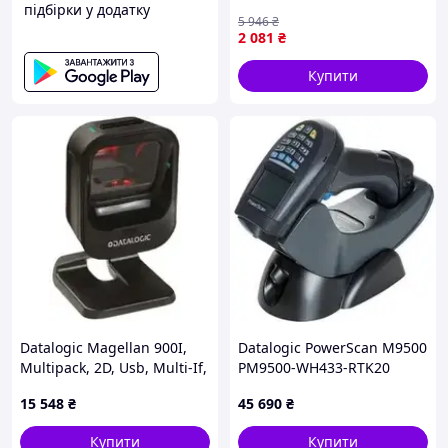
підбірки у додатку
Black/white (F1) - тільки на
5 946
₴
ZaGrosh.com.ua
2 081
₴
Купити
Datalogic Magellan 900I,
Datalogic PowerScan M9500
Multipack, 2D, Usb, Multi-If,
PM9500-WH433-RTK20
Kit (Usb), Black
15 548
₴
45 690
₴
(MG0902110100200)
Купити
Купити