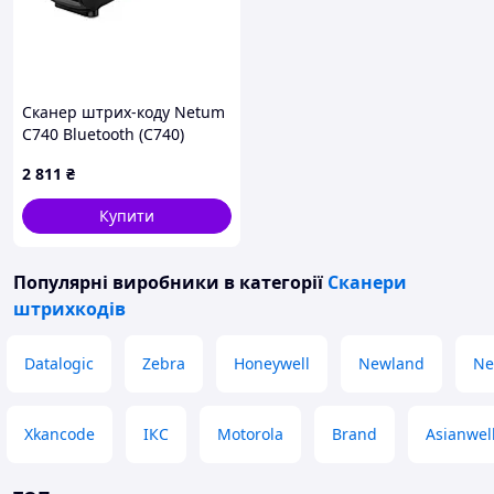
Сканер штрих-коду Netum
C740 Bluetooth (C740)
(c351529)
2 811
₴
Купити
Популярні виробники
в категорії
Сканери
штрихкодів
Datalogic
Zebra
Honeywell
Newland
Ne
Xkancode
ІКС
Motorola
Brand
Asianwel