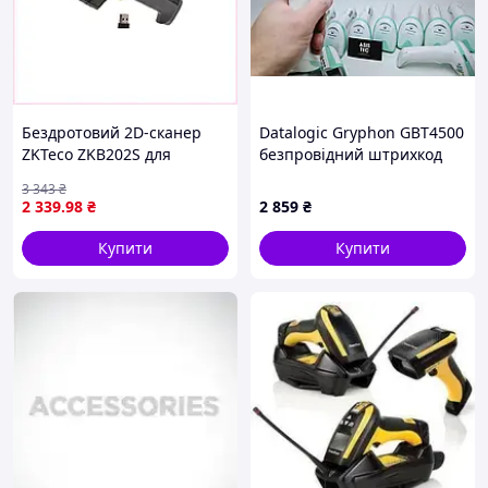
Бездротовий 2D-сканер
Datalogic Gryphon GBT4500
ZKTeco ZKB202S для
безпровідний штрихкод
магазину та складу
сканер Bluetooth преміум
3 343
₴
8M9EX92069
класу 1D/2D (без бази)
2 339
.98
₴
2 859
₴
Купити
Купити