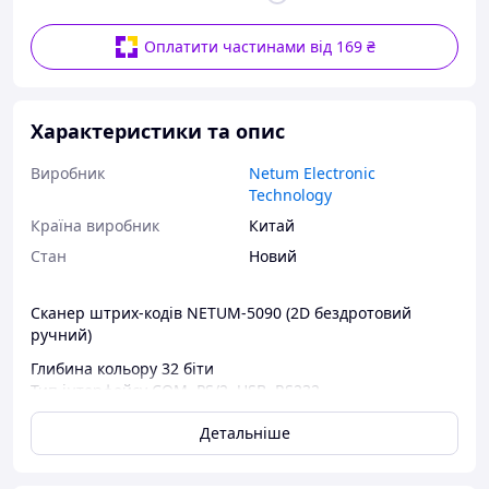
Оплатити частинами від 169 ₴
Характеристики та опис
Виробник
Netum Electronic
Technology
Країна виробник
Китай
Стан
Новий
Сканер штрих-кодів NETUM-5090 (2D бездротовий
ручний)
Глибина кольору 32 біти
Тип інтерфейсу COM, PS/2, USB, RS232
Макс. розмір паперу Розмір A4
Детальніше
Оптична роздільна здатність 4 міл
Швидкість сканування 1500 разів/сек.
Торгова марка Нетум