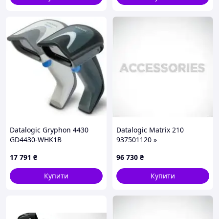
Datalogic Gryphon 4430
Datalogic Matrix 210
GD4430-WHK1B
937501120 »
17 791
₴
96 730
₴
Купити
Купити