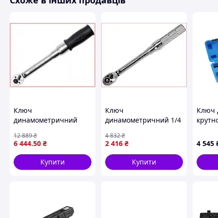
Схоже в інших продавців
Ключ
Ключ
Ключ 
динамометричний
динамометричний 1/4
крутн
YATO 1/4 дюйма для
дюйма 2 5-20 Нм YATO
1/2"х3
12 889
₴
4 832
₴
точного затягування
для автомобіля та
500Нм
6 444
.50
₴
2 416
₴
4 545
2-10 Нм з кейсом 281
ремонту з металевою
VT185
мм
ручкою
Купити
Купити