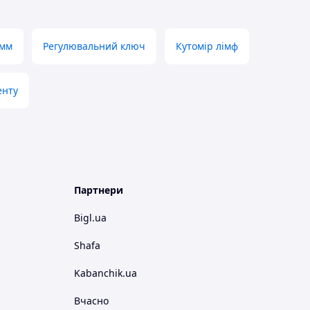
 мм
Регулювальний ключ
Кутомір лімф
енту
Партнери
Bigl.ua
Shafa
Kabanchik.ua
Вчасно