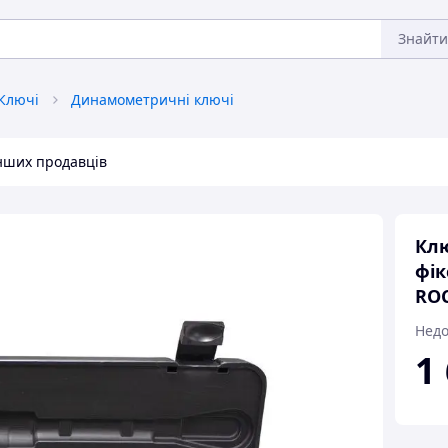
Знайти
Ключі
Динамометричні ключі
інших продавців
Кл
фік
ROC
Недо
1