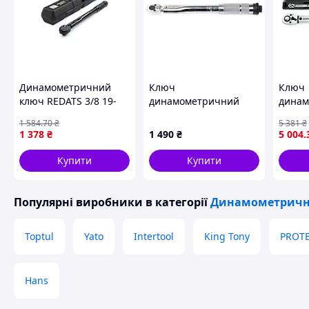
Динамометричний
Ключ
Ключ
ключ REDATS 3/8 19-
динамометричний
динам
110 Нм для авто мото
1/2" 28-210 Нм (кейс)
тріска
1 584
.70
₴
5 381
₴
точне затягування
SIGMA (6049011) (в
момент
1 378
₴
1 490
₴
5 004
.
замовленні один
довжи
бренд)
TOPTU
Купити
Купити
Популярні виробники
в категорії
Динамометричні
Toptul
Yato
Intertool
King Tony
PROT
Hans