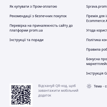
Як купувати з Пром-оплатою
Sprava.prom
Рекомендації з безпечних покупок
Премія для 
Ecommerce.
Перевірка на приналежність сайту до
платформи prom.ua
Угода корис
Інструкції та поради
Політика ко
Правила роб
Бонусна пр
маркетплей
Інструкція G
Відскануй QR-код, щоб
Тема
-
с
завантажити мобільний
додаток