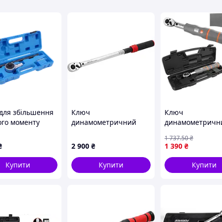
для збільшення
Ключ
Ключ
ого моменту
динамометричний
динамометричн
/4"
YATO : квадрат 1/2", F=
26 Нм Bigstren 2
1 737
.50
₴
>1500Нм Viktec
40- 220 Нм, L= 485- 505
Інструмент для
₴
2 900
₴
1 390
₴
34E
мм [6]
точного затягув
Купити
Купити
Купити