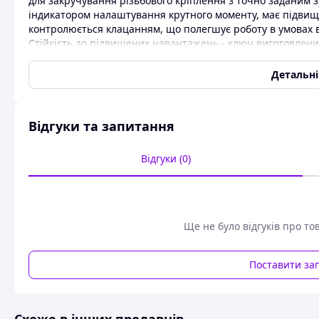
для закручування різьбового кріплення з точно заданим з
індикатором налаштування крутного моменту, має підвищ
контролюється клацанням, що полегшує роботу в умовах в
Стійкість до підвищених навантажень - ключ виготовлений
хромомолібденової сталі.Довговічність – поверхня інстру
корозії.Зручна робота в обмеженому просторі - тріскачко
Детальн
кріплення.Проста установка та заміна насадки – механіз
торцеву головку, що заощаджує час майстра.Надійна фікс
утримує торцеву головку, адаптер, подовжувач і т.д.Зруч
Відгуки та запитання
поставляється у пластиковому кейсі.
Відгуки (0)
Ще не було відгуків про то
Поставити за