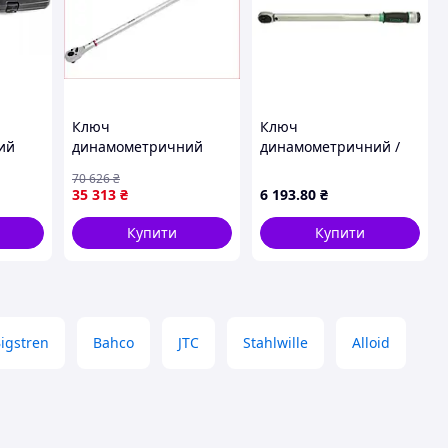
Ключ
Ключ
ий
динамометричний
динамометричний /
 APRO
YATO 3/4 дюйми 150-
тріскачка 1/2",
70 626
₴
800 Нм для точного
діапазон моментів: 70-
35 313
₴
6 193
.80
₴
затягування нарізних
350 нм, довжина: 64,5
з'єднань
см TOPTUL
Купити
Купити
igstren
Bahco
JTC
Stahlwille
Alloid