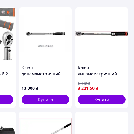
Ключ
Ключ
ий 2–
динамометричний
динамометричний
7087
YATO : квадрат 3/4", F=
YATO 1/2 дюйма для
6 443
₴
100- 500 Нм, L= 865 мм
автосервісу 20-220 Нм
13 000
₴
3 221
.50
₴
ання
[4]
з оглядовим вікном
495 мм
Купити
Купити