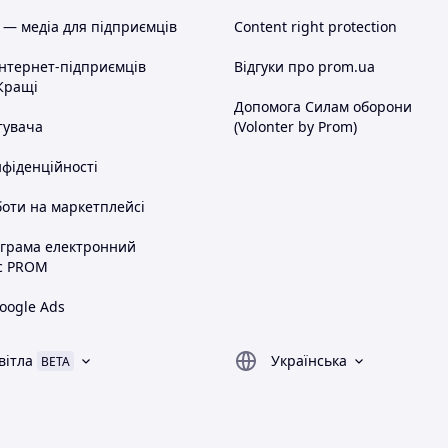
 — медіа для підприємців
Content right protection
інтернет-підприємців
Відгуки про prom.ua
Кращі
Допомога Силам оборони
тувача
(Volonter by Prom)
нфіденційності
оти на маркетплейсі
ограма електронний
с PROM
oogle Ads
вітла
Українська
BETA