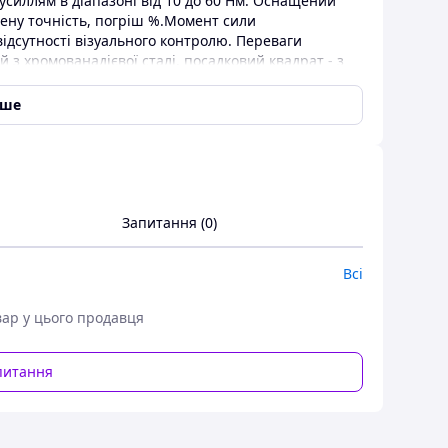
усиллям в діапазоні від 10 до 60 Нм. Оснащений
ену точність, погріш %.Момент сили
ідсутності візуального контролю. Переваги
 з хромованадієвої сталі, посадковий квадрат - з
менту хромована для надійного захисту від
вий механізм полегшує затягування
іше
м швидкого скидання дозволяє моментально знімати
ація насадки - металева кулька-тримач міцно
не транспортування та зберігання – інструмент
Запитання (0)
Всі
вар у цього продавця
питання