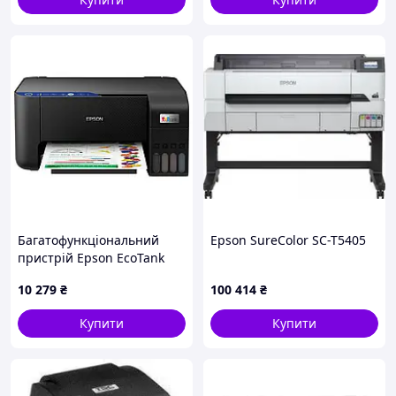
Багатофункціональний
Epson SureColor SC-T5405
пристрій Epson EcoTank
L3251 c WiFi (C11CJ67413)
10 279
₴
100 414
₴
Гарантія
Купити
Купити