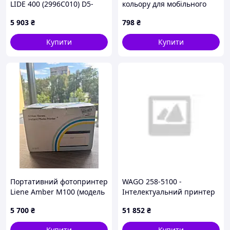
LIDE 400 (2996C010) D5-
кольору для мобільного
2026
використання
5 903
₴
798
₴
549M3MX390
Купити
Купити
Портативний фотопринтер
WAGO 258-5100 -
Liene Amber M100 (модель
Інтелектуальний принтер
DHP513)
термопереносу »
5 700
₴
51 852
₴
Купити
Купити