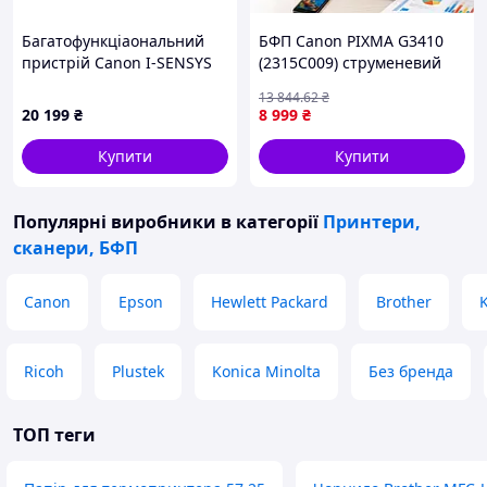
Багатофункціаональний
БФП Canon PIXMA G3410
пристрій Canon I-SENSYS
(2315C009) струменевий
MF461DW II (7186337)
кольоровий принтер
13 844
.62
₴
сканер копір із СНПЧ Wi-Fi
20 199
₴
8 999
₴
для дому та офісу
Купити
Купити
Популярні виробники
в категорії
Принтери,
сканери, БФП
Canon
Epson
Hewlett Packard
Brother
Ricoh
Plustek
Konica Minolta
Без бренда
ТОП теги