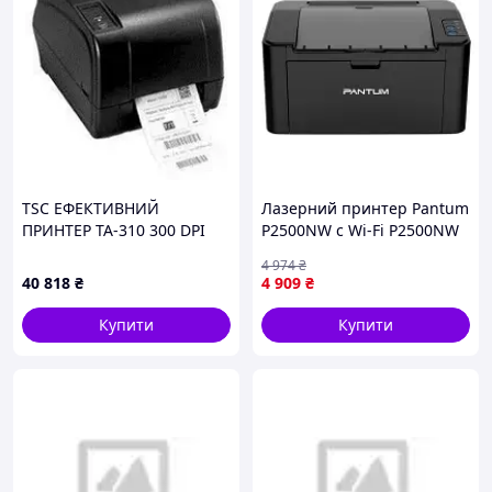
TSC ЕФЕКТИВНИЙ
Лазерний принтер Pantum
ПРИНТЕР TA-310 300 DPI
P2500NW с Wi-Fi P2500NW
+RS-232 + LTP + ETHERNET
mayak
4 974
₴
+ LCD (99-045A048-02LF)
40 818
₴
4 909
₴
Купити
Купити