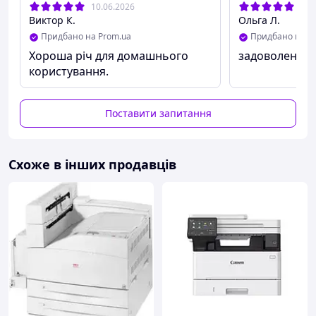
10.06.2026
16.
Розмір сканера в складеному стані (ВхШхД): 310
Виктор К.
Ольга Л.
х 75 х 84 мм;
Розмір килимка: 450 х 450 мм;
Придбано на Prom.ua
Придбано на P
Вага: 520 г.
Хороша річ для домашнього
задоволена
Комплектація
користування.
Сканер;
Килимок для сканування;
Поставити запитання
Кабель живлення
Схоже в інших продавців