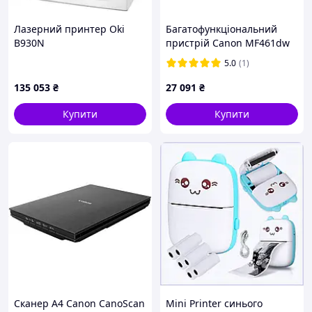
Лазерний принтер Oki
Багатофункціональний
B930N
пристрій Canon MF461dw
Wi-Fi (5951C020) PR1
5.0
(1)
135 053
₴
27 091
₴
Купити
Купити
Сканер А4 Canon CanoScan
Mini Printer синього