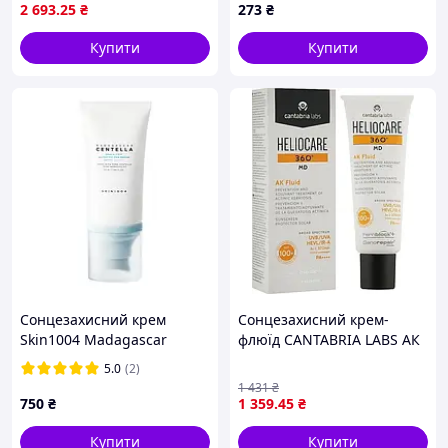
мл
2 693
.25
₴
273
₴
Купити
Купити
Сонцезахисний крем
Сонцезахисний крем-
Skin1004 Madagascar
флюїд CANTABRIA LABS АК
Centella Hyalu-Cica Water-
SPF100+ HELIOCARE 360º AK
5.0
(2)
Fit Sun Serum SPF50+
100+ 50 мл
1 431
₴
PA++++, 50 мл
750
₴
1 359
.45
₴
Купити
Купити