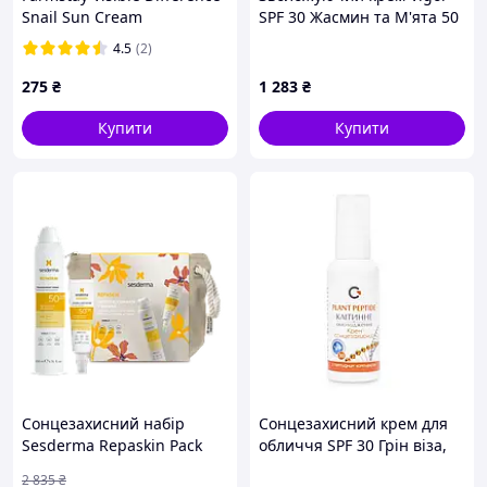
Snail Sun Cream
SPF 30 Жасмин та М'ята 50
Сонцезахисний крем з
мл, 8213902 - 710
4.5
(2)
екстрактом равлика SPF50+
(70 мл) До 07.26р.
275
₴
1 283
₴
Купити
Купити
Сонцезахисний набір
Сонцезахисний крем для
Sesderma Repaskin Pack
обличчя SPF 30 Грін віза,
Флюїд 50 мл + Спрей 200
50 мл
2 835
₴