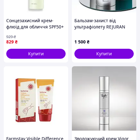
Сонцезахисний крем-
Бальзам-захист від
флюїд для обличчя SPF50+
ультрафіолету REJURAN
PA++++ iUNIK Centella
(Реджуран) Healer Balm
929
₴
Calming Daily Sun Water з
SPF50+
829
₴
1 500
₴
центелою 120 мл
Купити
Купити
Farmstay Visible Difference
Зволожуючий крем Vigor