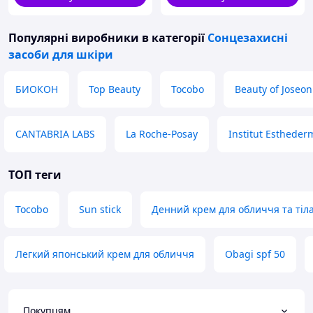
Популярні виробники
в категорії
Сонцезахисні
засоби для шкіри
БИОКОН
Top Beauty
Tocobo
Beauty of Joseon
CANTABRIA LABS
La Roche-Posay
Institut Estheder
ТОП теги
Tocobo
Sun stick
Денний крем для обличчя та тіл
Легкий японський крем для обличчя
Obagi spf 50
Покупцям