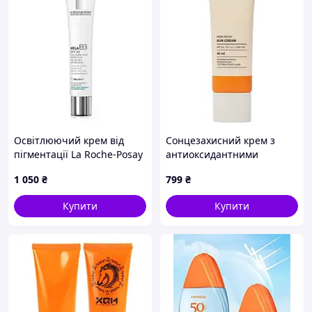
Освітлюючий крем від
Сонцезахисний крем з
пігментації La Roche-Posay
антиоксидантними
Mela B3 SPF30, 40 мл
властивостями whocares
1 050
₴
799
₴
Bifida Barrier Sun Cream 40
ml
Купити
Купити