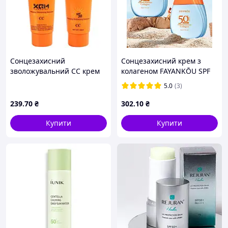
Сонцезахисний
Сонцезахисний крем з
зволожувальний СС крем
колагеном FAYANKŌU SPF
на основі кінського жиру
50+, 60g
5.0
(3)
XQM SPF 30, 100 мл
239
.70
₴
302
.10
₴
Купити
Купити