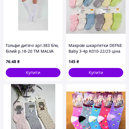
Гольфи дитячі арт.383 б/м,
Махрові шкарпетки DEFNE
білий р.18-20 ТМ MALVA
Baby 3-4р K010-22/23 ціна
за 1 пару
76
.48
₴
145
₴
Купити
Купити