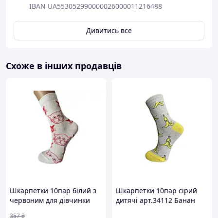
IBAN UA553052990000026000011216488
Дивитись все
Схоже в інших продавців
Шкарпетки 10пар білий з
Шкарпетки 10пар сірий
червоним для дівчинки
дитячі арт.34112 Банан
арт.34103 р.18-20 (20-22)
р.20-22 (32-34) ТМ SMILE
357
₴