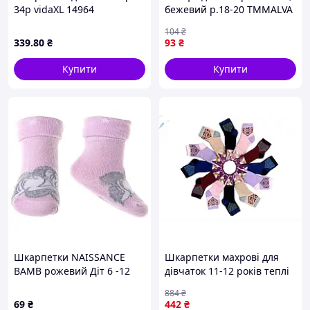
34р vidaXL 14964
бежевий р.18-20 ТМMALVA
104
₴
339
.80
₴
93
₴
Купити
Купити
Шкарпетки NAISSANCE
Шкарпетки махрові для
BAMB рожевий Діт 6 -12
дівчаток 11-12 років теплі
арт 43891564-1 43891564-1
з 12 пар ТМ ДУКАТ для
884
₴
комфорту та захисту
69
₴
442
₴