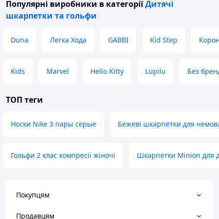
Популярні виробники
в категорії
Дитячі
шкарпетки та гольфи
Duna
Легка Хода
GABBI
Kid Step
Коро
Kids
Marvel
Hello Kitty
Lupilu
Без брен
ТОП теги
Носки Nike 3 пары серые
Бежеві шкарпетки для немовл
Гольфи 2 клас компресії жіночі
Шкарпетки Minion для д
Покупцям
Продавцям