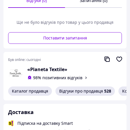
для уточнення деталей.
Відгуки (0)
Запитання (0)
Ще не було відгуків про товар у цього продавця
Поставити запитання
Був online:
сьогодні
«Planeta Textile»
98% позитивних відгуків
Каталог продавця
Відгуки про продавця
528
Кон
Доставка
Підписка на доставку Smart