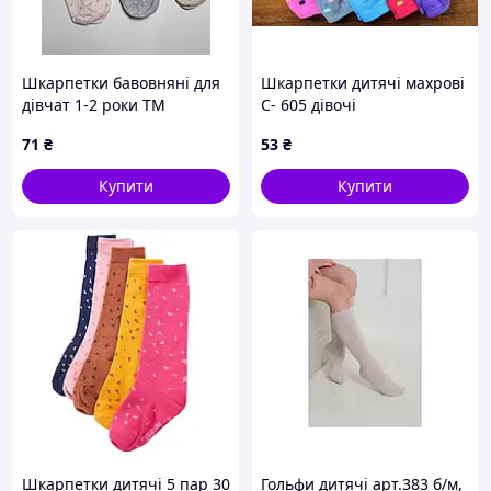
Шкарпетки бавовняні для
Шкарпетки дитячі махрові
дівчат 1-2 роки ТМ
С- 605 дівочі
Katamino 200484
71
₴
53
₴
Купити
Купити
Шкарпетки дитячі 5 пар 30
Гольфи дитячі арт.383 б/м,