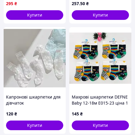
ТМ SMILE KIDS
KIDS
295
₴
257
.50
₴
Купити
Купити
Капронові шкарпетки для
Махрові шкарпетки DEFNE
дівчаток
Baby 12-18м E015-23 ціна 1
пару
120
₴
145
₴
Купити
Купити