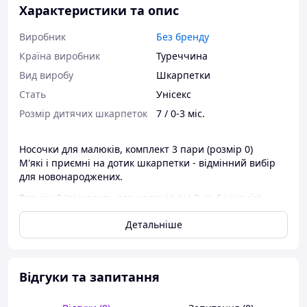
Характеристики та опис
Виробник
Без бренду
Країна виробник
Туреччина
Вид виробу
Шкарпетки
Стать
Унісекс
Розмір дитячих шкарпеток
7 / 0-3 міс.
Носочки для малюків, комплект 3 пари (розмір 0)
М'які і приємні на дотик шкарпетки - відмінний вибір
для новонароджених.
Розмір: 0 (підходить для малюків від 0 до 6 місяців)
Матеріал: бавовна (х/б)
Детальніше
Гумка м'яка та еластична - не перетискає ніжку
Комплект: 3 пари
Ціна вказана за комплект із 3 пар
Відгуки та запитання
Зверніть увагу!Колір та малюнок вибрати на сайті Після
оформлення замовлення з вами зв'яжеться менеджер