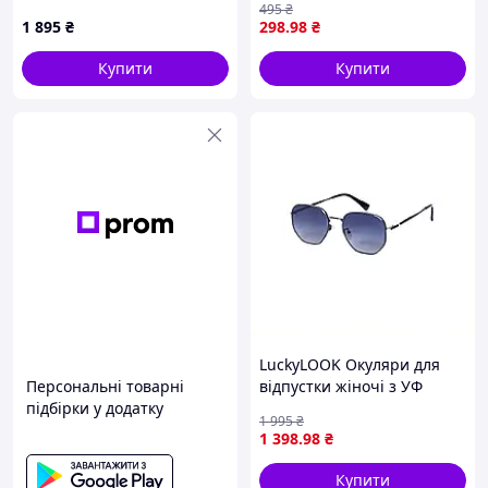
495
₴
1 895
₴
298
.98
₴
Купити
Купити
LuckyLOOK Окуляри для
Персональні товарні
відпустки жіночі з УФ
підбірки у додатку
захистом HC89C74988
1 995
₴
1 398
.98
₴
Купити