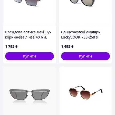
Брендова оптика Лакі Лук
Сонцезахисні окуляри
коричнева лінза 40 мм,
LuckyLOOK 733-268 з
86E02975C
поляризацією чорні
1 795
₴
1 495
₴
BK8883581K
Купити
Купити