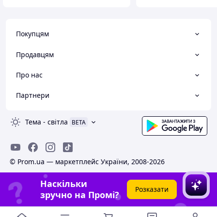
Покупцям
Продавцям
Про нас
Партнери
Тема
-
світла
BETA
© Prom.ua — маркетплейс України, 2008-2026
Наскільки
Розказати
зручно на Промі?