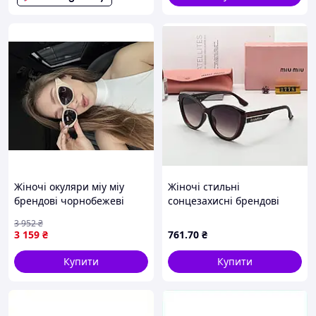
Жіночі окуляри міу міу
Жіночі стильні
брендові чорнобежеві
сонцезахисні брендові
пластикові з
окуляри (2778) brown
3 952
₴
полікарбонатними лінзами
3 159
₴
761
.70
₴
сонцезахисні Miu Miu Seli
Купити
Купити