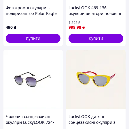
Фотохромні окуляри з
LuckyLOOK 469-136
поляризацією Polar Eagle
окуляри авіатори чоловічі
PE8467-C2 Photochromic,
86E05795C
1 595
₴
коричневі
490
₴
998
.98
₴
Купити
Купити
Чоловічі сонцезахисні
LuckyLOOK дитячі
окуляри LuckyLOOK 724-
сонцезахисні окуляри з
372 сірі 8B8M8588B2
сірою лінзою, 7XP8790B99