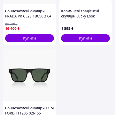
Сонцезахисні окуляри
Коричневі градієнтні
PRADA PR C52S 1BC50Q 64
окуляри Lucky Look
восьмигранні металеві,
20 500
₴
8X61556CB9
16 400
₴
1 595
₴
Купити
Купити
Сонцезахисні окуляри TOM
FORD FT1205 02N 55