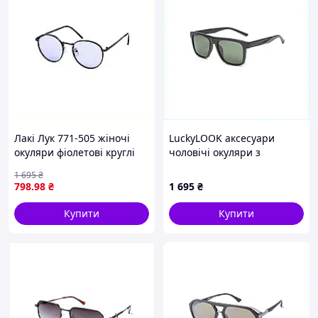
Лакі Лук 771-505 жіночі
LuckyLOOK аксесуари
окуляри фіолетові круглі
чоловічі окуляри з
B888873E6K
захистом UV 8885M8K95P
1 695
₴
798
.98
₴
1 695
₴
Купити
Купити