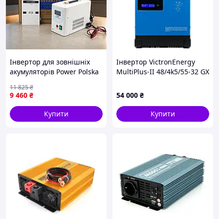
Інноваційна функція згладжування піків в
електромережі дозволяє активно збільшувати вихідну
потужність, що може бути особливо корисним у
моменти пік попиту на електрику. Крім того, цей
інвертор має інтелектуальну систему моніторингу, яка
дозволяє відслідковувати рівень заряду батареї, стан
мережі та роботу всіх систем в режимі реального часу.
Інвертор для зовнішніх
Інвертор VictronEnergy
акумуляторів Power Polska
MultiPlus-II 48/4k5/55-32 GX
Deye SUN-16K-SG01LP1-EU – це надійний,
1500 VA 1200 Вт 24 В із
230V однофазний чиста
функціональний інвертор, який дозволяє користувачам
11 825
₴
зарядним пристроєм 15 А
синусоїда
максимально використовувати сонячну енергію для
9 460
₴
54 000
₴
й холодним запуском для
своїх потреб. Його інноваційні функції, такі як
дому
згладжування піків в електромережі та розумне
Купити
Купити
навантаження, роблять його одним з найкращих
виборів для тих, хто хоче заощадити на електроенергії
та знизити свій вплив на навколишнє середовище.
Основні функції і можливості гібридного інвертора Deye
SUN-16K-SG01LP1-EU 16KW,48V, IP65
Самоспоживання та продаж електроенергії до мережі.
Самоспоживання електроенергії означає використання
електроенергії, яка виробляється сонячними панелями,
для власних потреб в будинку чи підприємстві. Завдяки