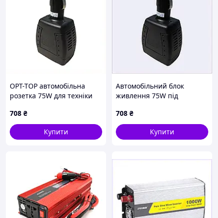
Стратегія заряджання літій-іонної батареї
Самоадаптація до BMS
Вхідні дані рядка PV
Макс. Вхідна потужність постійного струму (Вт) 15600
18200 20800
Макс. Вхідна напруга постійного струму (В)
500
Початкова напруга (В)
125
OPT-TOP автомобільна
Автомобільний блок
Діапазон MPPT (V) 150~425
розетка 75W для техніки
живлення 75W під
Номінальна вхідна напруга постійного струму (В)
220 вольт 8M51T4743X
євровилку, 851B47M43
370
708
₴
708
₴
Вхідний струм PV (A) 26+26+26
Макс. PV ISC (A) 44+44+44
Купити
Купити
Кількість трекерів MPPT 3
Кількість рядків на трекер MPPT 2+2+2
Вихідні дані змінного струму
Номінальна вихідна активна потужність змінного
струму (Вт)
12000 14000 16000
Максимальна вихідна активна потужність змінного
струму (Вт)