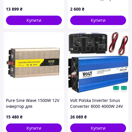
12В MPPT 30400 В
авто 12В 9T0A29105
мережі. Це функція, яка дозволяє користувачеві
13 899
₴
2 600
₴
задавати пріоритет для того, що буде
використовуватися для живлення під час роботи
Купити
Купити
системи. Зокрема, ця функція дозволяє вибирати, чи
буде використовуватися енергія з батареї, чи з мережі,
або в яких пропорціях вони будуть використовуватися.
Це дозволяє забезпечити оптимальне використання
ресурсів і максимальну економію енергії. Наприклад,
якщо батарея є досить зарядженою, система може
використовувати енергію з батареї, а не з мережі, що
дозволить заощадити на вартості електроенергії.
Програмовані режими роботи в інверторі Deye SUN-
16K-SG01LP1-EU означають наявність можливості
налаштувати його роботу у різних режимах залежно від
потреб користувача. Зокрема, інвертор може
працювати в режимі підключення до мережі, коли
електроенергія з головної мережі використовується для
Pure Sine Wave 1500W 12V
Volt Polska Inverter Sinus
живлення споживачів, а також для зарядки батарей.
інвертор для
Converter 8000 4000W 24V
Інвертор також може працювати в режимі
безперебійного живлення
230V
відключення від мережі, коли споживачі живляться
15 480
₴
26 089
₴
9014872PB
виключно з батарей, і в режимі безперебійного
Купити
Купити
живлення, коли живлення переключається з мережі на