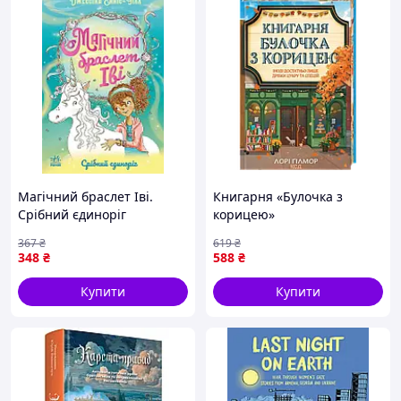
Магічний браслет Іві.
Книгарня «Булочка з
Срібний єдиноріг
корицею»
367
₴
619
₴
348
₴
588
₴
Купити
Купити