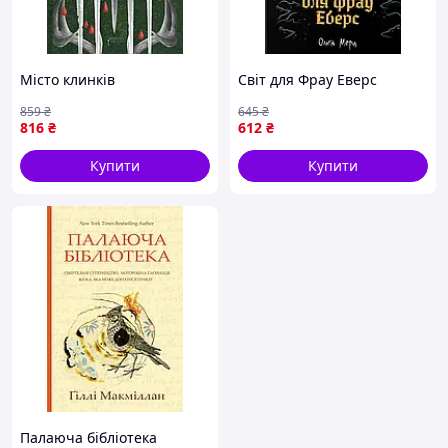
Місто клинків
Світ для Фрау Еверс
859
₴
645
₴
816
₴
612
₴
Купити
Купити
Палаюча бібліотека