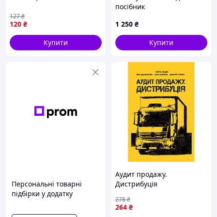
посібник
127
₴
120
₴
1 250
₴
Купити
Купити
Аудит продажу.
Персональні товарні
Дистрибуція
підбірки у додатку
278
₴
264
₴