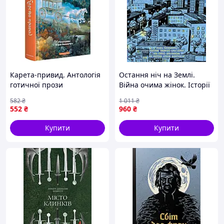
Карета-привид. Антологія
Остання ніч на Землі.
готичної прози
Війна очима жінок. Історії
британських та
з Вірменії, Грузії та
582
₴
1 011
₴
американських
України
552
₴
960
₴
письменниць
Купити
Купити