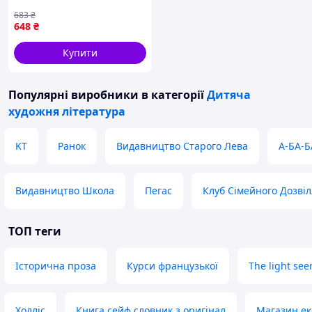
683
₴
648
₴
Купити
Популярні виробники
в категорії
Дитяча
художня література
KT
Ранок
Видавництво Старого Лева
А-БА-Б
Видавництво Школа
Пегас
Клуб Сімейного Дозві
ТОП теги
Історична проза
Курси французької
The light seer
Холліс
Книга сейф словник з оригінал
Магазин ек