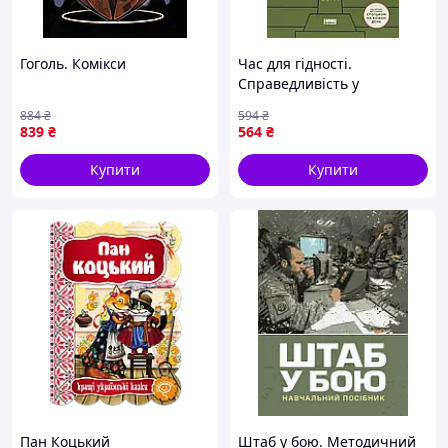
Гоголь. Комікси
Час для гідності.
Справедливість у
несправедливому світі
884
₴
594
₴
839
₴
564
₴
Купити
Купити
Пан Коцький
Штаб у бою. Методичний