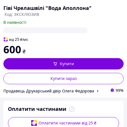
Гіві Чрелашвілі "Вода Аполлона"
Код: ЭКСКЛЮЗИВ
В наявності
25
від
₴
/міс
600
₴
Купити
Купити зараз
99%
Продавець Друкарський двір Олега Федорова
Оплатити частинами
Оплатити частинами від 25 ₴