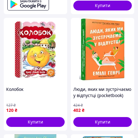
Купити
Колобок
Люди, яких ми зустрічаємо
у відпустці (pocketbook)
127
₴
424
₴
120
₴
402
₴
Купити
Купити