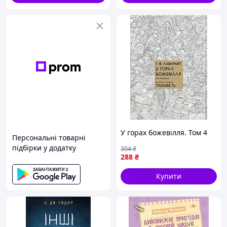
У горах божевілля. Том 4
Персональні товарні
підбірки у додатку
304
₴
288
₴
Купити