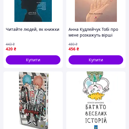
Читайте людей, як книжки
Анна Кудлейчук Тобі про
мене розкажуть вірші
443
₴
480
₴
420
₴
456
₴
Купити
Купити