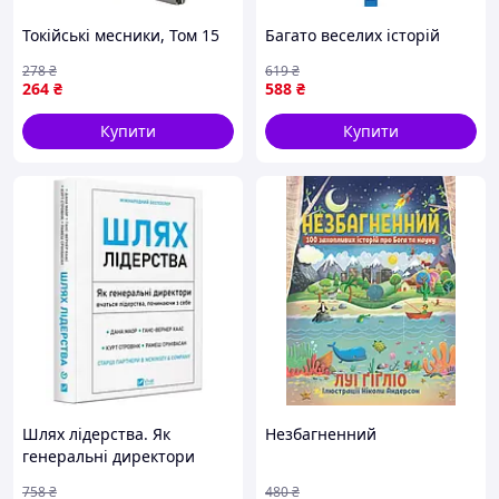
Токійські месники, Том 15
Багато веселих історій
278
₴
619
₴
264
₴
588
₴
Купити
Купити
Шлях лідерства. Як
Незбагненний
генеральні директори
вчаться лідерства,
758
₴
480
₴