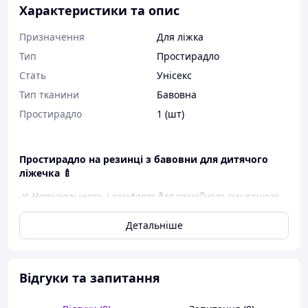
Характеристики та опис
Призначення
Для ліжка
Тип
Простирадло
Стать
Унісекс
Тип тканини
Бавовна
Простирадло
1 (шт)
Простирадло на резинці з бавовни для дитячого
ліжечка 🍼
🌿
Натуральність і комфорт для спокійного сну вашого
малюка
Детальніше
Зручне
простирадло на резинці з 100% бавовни
стане незамінним елементом постільного комплекту
для новонародженого. Воно м’яке, дихаюче, приємне
на дотик і ідеально підходить для ніжної дитячої шкіри.
Відгуки та запитання
Завдяки резинці простирадло надійно фіксується на
матраці і не зсовується під час сну.