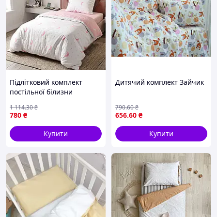
Підлітковий комплект
Дитячий комплект Зайчик
постільної білизни
ранфорс 143x210 рожевий
1 114
.30
₴
790
.60
₴
постіль для підлітків з
780
₴
656
.60
₴
принтом 50х70
Купити
Купити