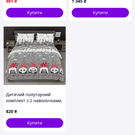
981
₴
1 345
₴
Купити
Купити
Дитячий полуторний
комплект з 2 наволочками,
принт: Різдвяні гноми
820
₴
Купити