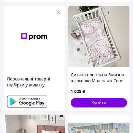
Дитяча постільна білизна
Персональні товарні
в ліжечко Маленька Соня
підбірки у додатку
Happy night Метелики
1 025
₴
Рожевий 03107222
Купити