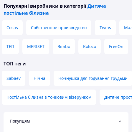
Популярні виробники
в категорії
Дитяча
постільна білизна
Cosas
Собственное производство
Twins
Мал
ТЕП
MERISET
Bimbo
Koloco
FreeOn
ТОП теги
Sabaev
Нічна
Ночнушка для годування грудьми
Постільна білизна з точковим візерунком
Дитяче прос
Покупцям