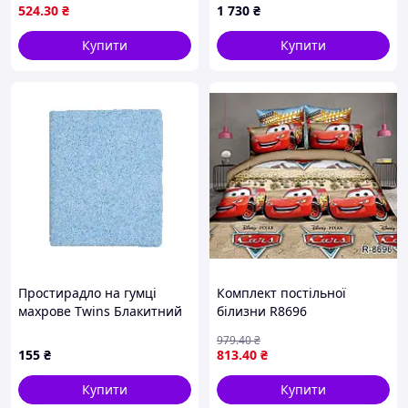
524
.30
₴
1 730
₴
Купити
Купити
Простирадло на гумці
Комплект постільної
махрове Twins Блакитний
білизни R8696
120х60 см 6020-04
979
.40
₴
155
₴
813
.40
₴
Купити
Купити