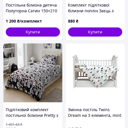
Постільна білизна дитяча
Комплект підліткової
Полуторна Сатин 150×210
білизни поплін Заєць з
см
півоніями
1 200
₴/комплект
880
₴
(підковдра+наволочка)
Купити
Купити
Підлітковий комплект
Змінна постіль Twins
постільної білизни Pretty з
Dream на 3 елемента, mint
ранфорсу / Ранфорс /
1 401
.43
₴
Полуторний розмір