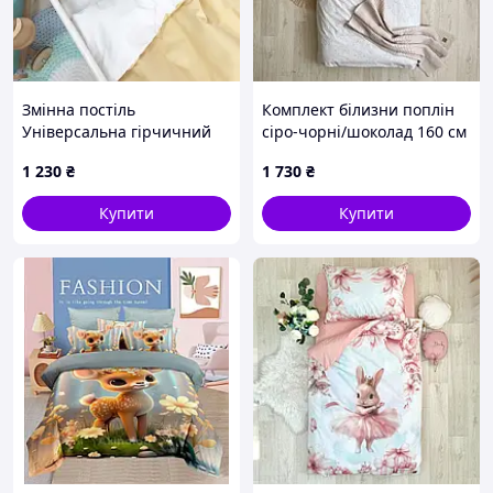
Змінна постіль
Комплект білизни поплін
Універсальна гірчичний
сіро-чорні/шоколад 160 см
1 230
₴
1 730
₴
Купити
Купити