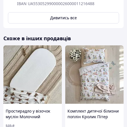
IBAN UA553052990000026000011216488
Дивитись все
Схоже в інших продавців
Простирадло у візочок
Комплект дитячої білизни
муслін Молочний
поплін Кролик Пітер
535
₴