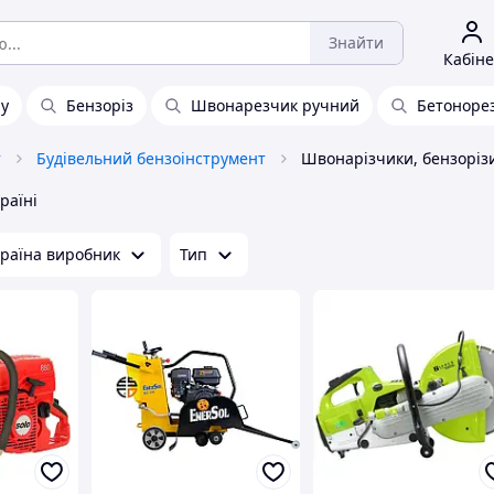
Знайти
Кабіне
ну
Бензоріз
Швонарезчик ручний
Бетоноре
т
Будівельний бензоінструмент
раїні
раїна виробник
Тип