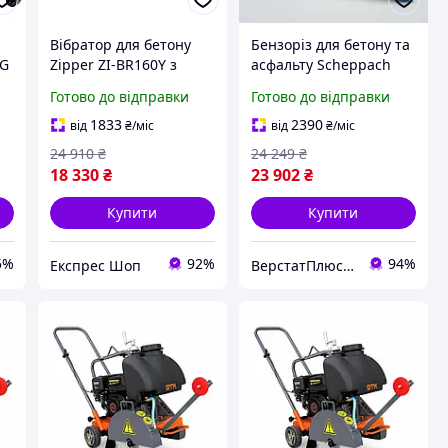
Вібратор для бетону
Бензоріз для бетону та
BG
Zipper ZI-BR160Y з
асфальту Scheppach
потужністю 4.1 кВт
PTS400, Euro V, 13.1 кг
Готово до відправки
Готово до відправки
довжина вала 6 м
діаметр наконечника
1833
2390
від
₴
/міс
від
₴
/міс
38 мм
24 910
₴
24 249
₴
18 330
₴
23 902
₴
Купити
Купити
5%
92%
94%
Експрес Шоп
ВерстатПлюс — верстати та обладнання