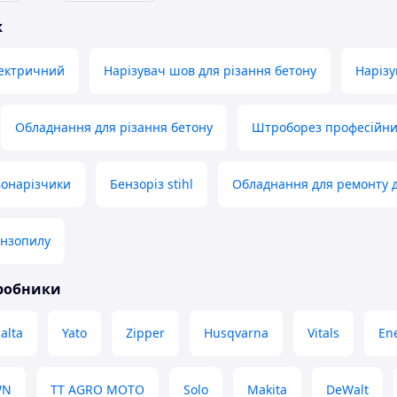
ж
ектричний
Нарізувач шов для різання бетону
Нарізу
Обладнання для різання бетону
Штроборез професійн
вонарізчики
Бензоріз stihl
Обладнання для ремонту д
ензопилу
иробники
alta
Yato
Zipper
Husqvarna
Vitals
En
WN
TT AGRO MOTO
Solo
Makita
DeWalt