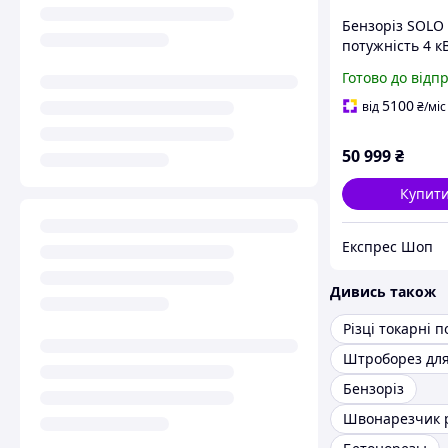
Бензоріз SOLO 
потужність 4 к
діаметр диска 
Готово до відп
мм/14 вага 10.2
потужність 4 к
5100
від
₴
/міс
максимальна
швидкість 4450 
50 999
₴
Купит
Експрес Шоп
Дивись також
Різці токарні п
Бензоріз
Швонарезчик 