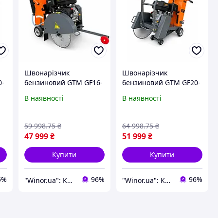
Швонарізчик
Швонарізчик
0-
бензиновий GTM GF16-
бензиновий GTM GF20-
LC, диск 400 мм,
LC, диск 500 мм,
В наявності
В наявності
13
глибина різу 140 мм, 13
глибина різу 190 мм, 13
к. с.
к. с.
59 998
.75
₴
64 998
.75
₴
47 999
₴
51 999
₴
Купити
Купити
5%
96%
96%
"Winor.ua": Комфортний шопінг 24/7!
"Winor.ua": Комфортний шопінг 24/7!