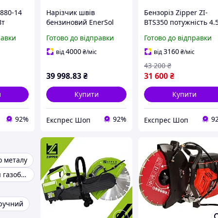
880-14
Нарізчик швів
Бензоріз Zipper ZI-
Вт
бензиновий EnerSol
BTS350 потужність 4.
350
ECC-110L потужність 6
к.с. алмазний диск 35
равки
Готово до відправки
Готово до відправки
 кг
кВт глибина різу до 110
мм швидкість
Вт
мм вага 70 кг
обертання 4850 об/хв
4000
3160
від
₴
/міс
від
₴
/міс
максимальний діаметр
43 200
₴
об./хв.
диска 350 мм
39 998
.83
₴
31 600
₴
и
Купити
Купити
92%
92%
9
Експрес Шоп
Експрес Шоп
о металу
Штроборез для газобетону
ручний