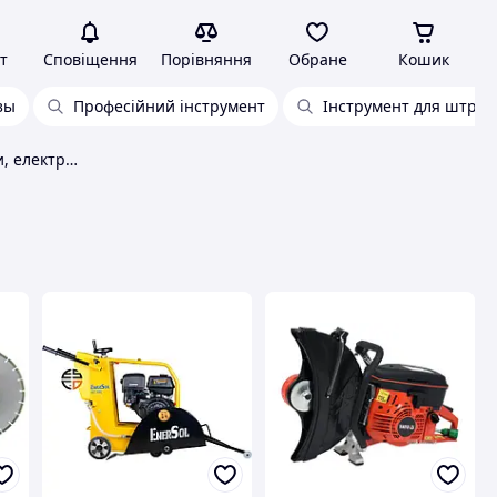
т
Сповіщення
Порівняння
Обране
Кошик
зы
Професійний інструмент
Інструмент для штро
Швонарізчики, бензорізи, електроріз