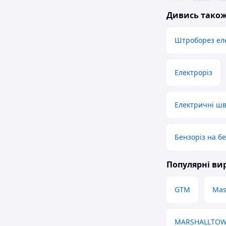
Дивись тако
Штроборез ел
Електроріз
Електричні ш
Бензоріз на б
Популярні в
GTM
Mas
MARSHALLTO