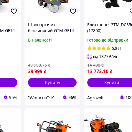
Швонарізчик
Електроріз GTM DC35
M GF14-
бензиновий GTM GF14-
(17800)
,
LC, диск 350 мм,
В наявності
Готово до відправки
10 мм,
глибина різу 110 мм,
6,5 к. с.
5.0
(1)
1377
від
₴
/міс
49 998
.75
₴
14 498
₴
39 999
₴
13 773
.10
₴
и
Купити
Купити
95%
96%
10
"Winor.ua": Комфортний шопінг 24/7!
Agrovolt