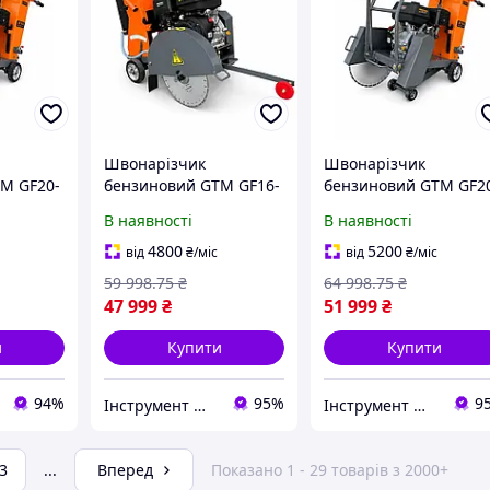
Швонарізчик
Швонарізчик
M GF20-
бензиновий GTM GF16-
бензиновий GTM GF2
,
LC, диск 400 мм,
LC, диск 500 мм,
В наявності
В наявності
90 мм, 13
глибина різу 140 мм, 13
глибина різу 190 мм, 
к. с.
к. с.
4800
5200
від
₴
/міс
від
₴
/міс
59 998
.75
₴
64 998
.75
₴
47 999
₴
51 999
₴
и
Купити
Купити
94%
95%
9
Інструмент Маркет 777
Інструмент Маркет 777
3
...
Вперед
Показано 1 - 29 товарів з 2000+