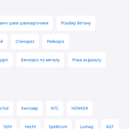
вачі швів швонарізчики
Різьбяр бетону
ий
Стенорез
Рейкоріз
оріг
Бензоріз по металу
Різка асфальту
erSol
Кентавр
NTC
HONKER
Stihl
Hecht
Spektrum
Lumag
AGT