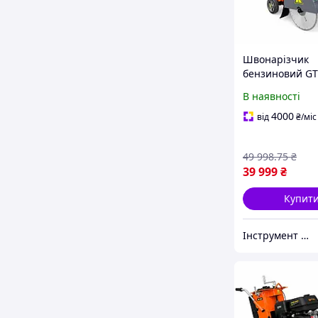
Швонарізчик
бензиновий GT
LC, диск 350 мм
В наявності
глибина різу 1
6,5 к. с.
4000
від
₴
/міс
49 998
.75
₴
39 999
₴
Купит
Інструмент Маркет 777