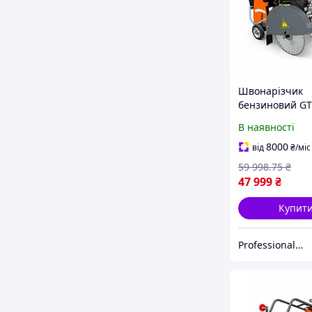
Швонарізчик
бензиновий GT
LC, диск 400 мм
В наявності
глибина різу 1
к. с.
8000
від
₴
/міс
59 998
.75
₴
47 999
₴
Купит
Professional_TOOLS