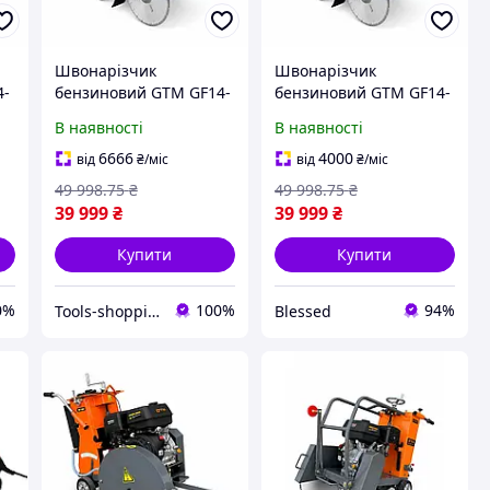
Швонарізчик
Швонарізчик
4-
бензиновий GTM GF14-
бензиновий GTM GF14-
LC, диск 350 мм,
LC, диск 350 мм,
В наявності
В наявності
глибина різу 110 мм,
глибина різу 110 мм,
6,5 к. с.
6,5 к. с.
6666
4000
від
₴
/міс
від
₴
/міс
49 998
.75
₴
49 998
.75
₴
39 999
₴
39 999
₴
Купити
Купити
0%
100%
94%
Tools-shopping
Blessed