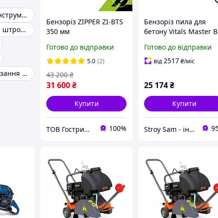
Професійний інструмент
Бензоріз ZIPPER ZI-BTS
Бензоріз пила для
Інструмент для штроблення
350 мм
бетону Vitals Master 
7435wt
Готово до відправки
Готово до відправки
2517
5.0
(2)
від
₴
/міс
Машина для різання асфальту
43 200
₴
31 600
₴
25 174
₴
Купити
Купити
100%
9
ТОВ Гострий Кут
Stroy Sam - інтернет магазин інструментів