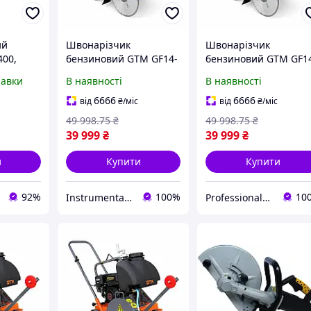
ий
Швонарізчик
Швонарізчик
400,
бензиновий GTM GF14-
бензиновий GTM GF1
25 мм,
LC, диск 350 мм,
LC, диск 350 мм,
равки
В наявності
В наявності
глибина різу 110 мм,
глибина різу 110 мм,
6,5 к. с.
6,5 к. с.
6666
6666
від
₴
/міс
від
₴
/міс
49 998
.75
₴
49 998
.75
₴
39 999
₴
39 999
₴
и
Купити
Купити
92%
100%
10
Instrumental_Store
Professional_TOOLS