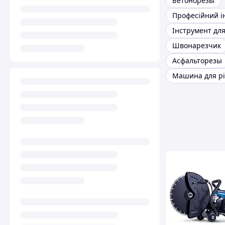
Бетонорезы
Швонарезчик
Асфальторезы