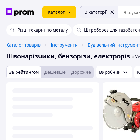
Каталог
В категорії
Різці токарні по металу
Штроборез для газобето
Каталог товарів
Інструменти
Будівельний інструмен
Швонарізчики, бензорізи, електроріз
в Ук
За рейтингом
Дешевше
Дорожче
Виробник
К