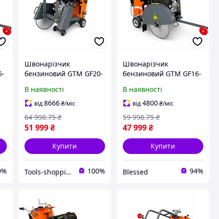
Швонарізчик
Швонарізчик
6-
бензиновий GTM GF20-
бензиновий GTM GF16-
LC, диск 500 мм,
LC, диск 400 мм,
В наявності
В наявності
13
глибина різу 190 мм, 13
глибина різу 140 мм, 13
к. с.
к. с.
8666
4800
від
₴
/міс
від
₴
/міс
64 998
.75
₴
59 998
.75
₴
51 999
₴
47 999
₴
Купити
Купити
0%
100%
94%
Tools-shopping
Blessed