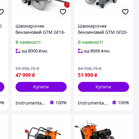
0
Швонарізчик
Швонарізчик
бензиновий GTM GF16-
бензиновий GTM GF20-
LC, диск 400 мм,
LC, диск 500 мм,
В наявності
В наявності
глибина різу 140 мм, 13
глибина різу 190 мм, 13
к. с.
к. с.
8000
8666
від
₴
/міс
від
₴
/міс
59 998
.75
₴
64 998
.75
₴
47 999
₴
51 999
₴
Купити
Купити
0%
100%
100%
Instrumental_Store
Instrumental_Store