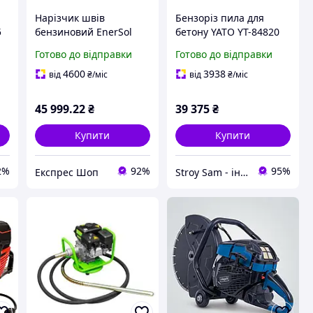
Нарізчик швів
Бензоріз пила для
5
бензиновий EnerSol
бетону YATO YT-84820
0
ECC-180L потужність
Готово до відправки
Готово до відправки
9.6 кВт вага 125 кг
максимальний діаметр
4600
3938
від
₴
/міс
від
₴
/міс
диска 500 мм макс.
глибина різу 180
45 999
.22
₴
39 375
₴
Купити
Купити
2%
92%
95%
Експрес Шоп
Stroy Sam - інтернет магазин інструментів