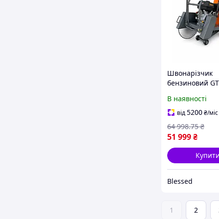
Швонарізчик
бензиновий GT
LC, диск 500 мм
В наявності
глибина різу 1
к. с.
5200
від
₴
/міс
64 998
.75
₴
51 999
₴
Купит
Blessed
1
2