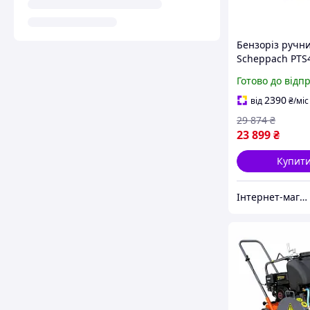
Бензоріз ручн
Scheppach PTS
глибина різу 1
Готово до відп
9500 об/хв
2390
від
₴
/міс
29 874
₴
23 899
₴
Купит
Інтернет-магазин ЕлектроХаус