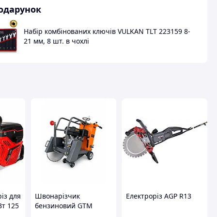
одарунок
Набір комбінованих ключів VULKAN TLT 223159 8-
21 мм, 8 шт. в чохлі
із для
Швонарізчик
Електроріз AGP R13
Вт 125
бензиновий GTM
 BG
GF20-LC, диск 500 мм,