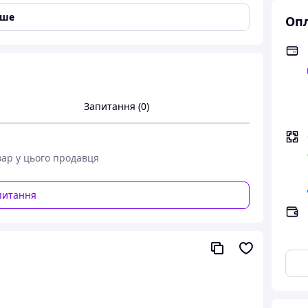
іше
Опл
 різання усадкових, деформаційних, ізоляційних,
Запитання (0)
ня крайок блоків, демонтажу невеликих
зовнішньої системи водяного охолодження.
вар у цього продавця
питання
n
осадковим отвором 25.4 мм або 20 мм
жевий фільтр і паперовий касетний фільтр,