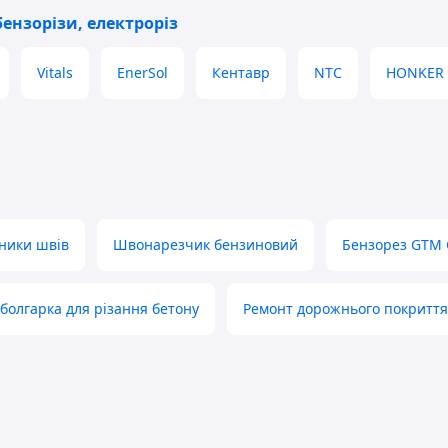
ензорізи, електроріз
. Ми
дь-
Vitals
EnerSol
Кентавр
NTC
HONKER
и
вари.
авжди
ставку
і.
ьники швів
Швонарезчик бензиновий
Бензорез GTM 
упками і повертаються знову і знову. Це —
болгарка для різання бетону
Ремонт дорожнього покриття
нера, відмінну якість та першокласне