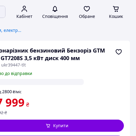
Кабінет
Сповіщення
Обране
Кошик
Швонарізчики, бензорізи, електроріз
нарізник бензиновий Бензоріз GTM
 GT7208S 3,5 кВт диск 400 мм
 ukr39447-tlt
во до відправки
2800
д
₴
/міс
7 999
₴
92
₴
Купити