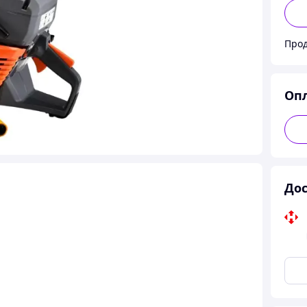
Прод
Оп
Дос