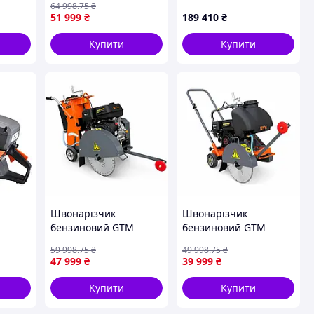
64 998
.75
₴
ний
глибина різу 190 мм,
51 999
₴
189 410
₴
рожніх
13 к. с.
Купити
Купити
Швонарізчик
Швонарізчик
бензиновий GTM
бензиновий GTM
зоріз
GF16-LC, диск 400 мм,
GF14-LC, диск 350 мм,
59 998
.75
₴
49 998
.75
₴
5 кВт,
глибина різу 140 мм,
глибина різу 110 мм,
47 999
₴
39 999
₴
0мм
13 к. с.
6,5 к. с.
Купити
Купити