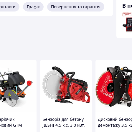
В п
онтакти
Графік
Повернення та гарантія
з GTM GT7208S 3,5 кВт диск 400 мм
.3 кг
0 мм
0 мм
дяне
різчик
Бензоріз для бетону
Дисковий бензор
новий GTM
JIESHI 4,5 к.с. 3,0 кВт,
демонтажу 3,5 к
0 л
C, диск 350 мм,
4200 об/хв бензиновий
мм Vitals Master