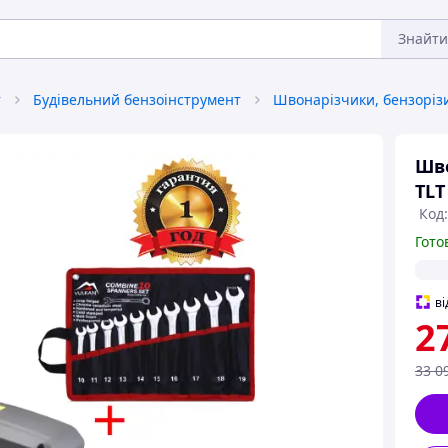
Знайти
т
Будівельний бензоінструмент
Шво
TLT
Код:
Гото
ві
2
33 0