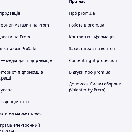
Про нас
 продавців
Про prom.ua
тернет-магазин
на Prom
Робота в prom.ua
авати на Prom
Контактна інформація
 каталозі ProSale
Захист прав на контент
 — медіа для підприємців
Content right protection
інтернет-підприємців
Відгуки про prom.ua
Кращі
Допомога Силам оборони
тувача
(Volonter by Prom)
нфіденційності
оти на маркетплейсі
ограма електронний
с PROM