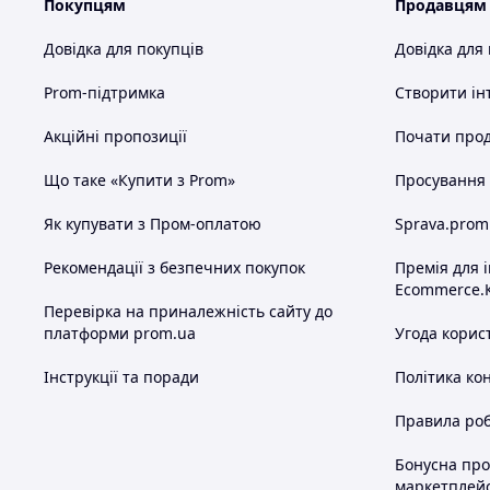
Покупцям
Продавцям
Довідка для покупців
Довідка для
Prom-підтримка
Створити ін
Акційні пропозиції
Почати прод
Що таке «Купити з Prom»
Просування в
Як купувати з Пром-оплатою
Sprava.prom
Рекомендації з безпечних покупок
Премія для 
Ecommerce.
Перевірка на приналежність сайту до
платформи prom.ua
Угода корис
Інструкції та поради
Політика ко
Правила роб
Бонусна пр
маркетплей