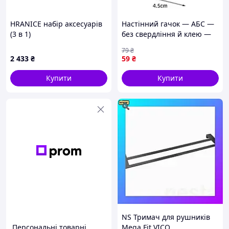
HRANICE набір аксесуарів
Настінний гачок — AБС —
(3 в 1)
без свердління й клею —
BLACK. Гачок для ванної
79
₴
кухні.
2 433
₴
59
₴
Купити
Купити
NS Тримач для рушників
Персональні товарні
Mega Fit VICO