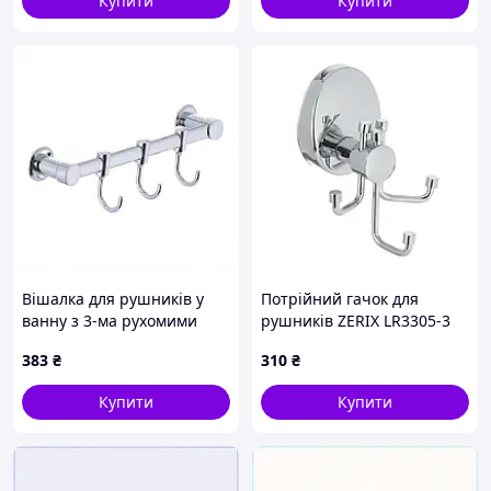
Купити
Купити
Вішалка для рушників у
Потрійний гачок для
ванну з 3-ма рухомими
рушників ZERIX LR3305-3
гачками ZERIX LR205-3
(LL1432)
383
₴
310
₴
(LL1417) 3A54A2227H
Купити
Купити