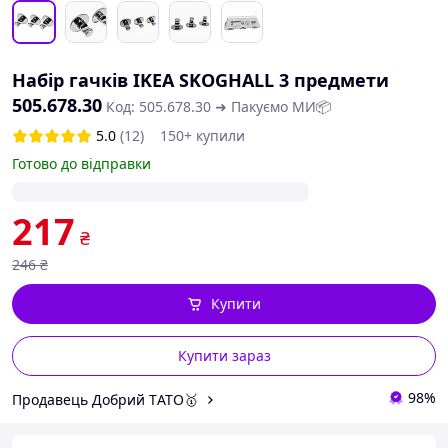
Набір гачків IKEA SKOGHALL 3 предмети
505.678.30
Код: 505.678.30 ➜ Пакуємо МИ📦
5.0
(12)
150+ купили
Готово до відправки
217
₴
246
₴
Купити
Купити зараз
98%
Продавець Добрий TАТО🥇