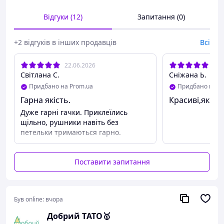
матеріал. Гачки ретельно зроблені. Максимальне
Відгуки (12)
Запитання (0)
навантаження: 2 кг. Легко утримувати у чистоті.
Функціональні у використанні. Легка установка, не
+2 відгуків в інших продавців
Всі
потрібно свердлити. Швидко кріпляться завдяки
самоклеючій стрічці. На гладкій матовій плитці вони
добре тримаються і з них не падають рушники або
22.06.2026
21.
ганчірки.
Світлана С.
Сніжана Ь.
Придбано на Prom.ua
Придбано на P
Тут стілець для годування
IKEA ANTILOP
| Тут офісний
стілець
IKEA ALEFJALL
Гарна якість.
Красиві,якісні
Дуже гарні гачки. Приклеїлись
щільно, рушники навіть без
петельки тримаються гарно.
Поставити запитання
Був online:
вчора
Добрий TАТО🥇