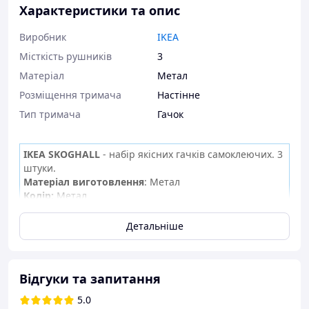
Характеристики та опис
Виробник
IKEA
Місткість рушників
3
Матеріал
Метал
Розміщення тримача
Настінне
Тип тримача
Гачок
IKEA SKOGHALL
- набір якісних гачків самоклеючих. 3
штуки.
Матеріал виготовлення
: Метал
Колір
:
Метал
Розмір і вага упаковки
:
Ширина: 5 см. Висота: 4 см.
Довжина: 14 см
Детальніше
Корисний та практичний набір гачків. Простий
мінімалістичний дизайн. Базовий колір. Виглядають
дуже красиво та стильно. Підійдуть під багато
Відгуки та запитання
інтер'єрів ванних кімнат.
5.0
Висока якість виготовлення. Міцний та надійний