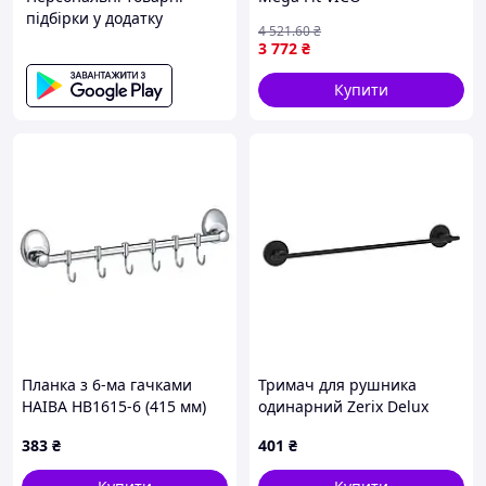
підбірки у додатку
600×140×27мм подвійний
4 521
.60
₴
CORSO (B) (9681301)
3 772
₴
Nes22/Q
Купити
Планка з 6-ма гачками
Тримач для рушника
HAIBA HB1615-6 (415 мм)
одинарний Zerix Delux
(HB0460)
M1301A Black (465 мм)
383
₴
401
₴
(ZX4649)