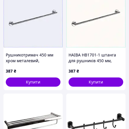
Рушникотримач 450 мм
HAIBA HB1701-1 штанга
хром металевий,
для рушників 450 мм,
4321A4CM40
4321CC440H
387
₴
387
₴
Купити
Купити