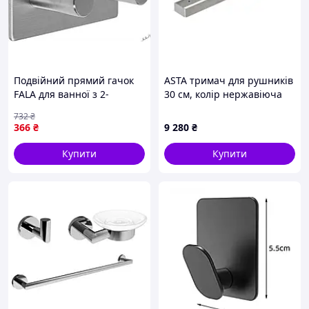
Подвійний прямий гачок
ASTA тримач для рушників
FALA для ванної з 2-
30 см, колір нержавіюча
стороннім скотчем 3М
сталь
732
₴
розміром 45х90х25 мм
366
₴
9 280
₴
Купити
Купити