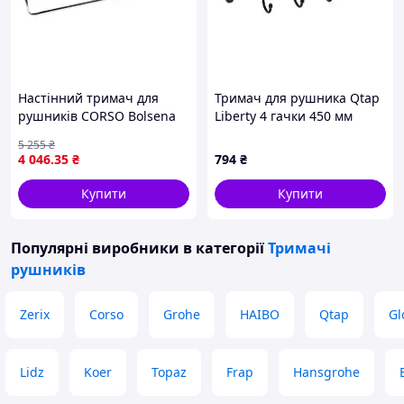
Настінний тримач для
Тримач для рушника Qtap
рушників CORSO Bolsena
Liberty 4 гачки 450 мм
(600×213×126 мм, полиця)
QTLIBBLM1154-4 Black
5 255
₴
4 046
.35
₴
794
₴
Купити
Купити
Популярні виробники
в категорії
Тримачі
рушників
Zerix
Corso
Grohe
HAIBO
Qtap
Gl
Lidz
Koer
Topaz
Frap
Hansgrohe