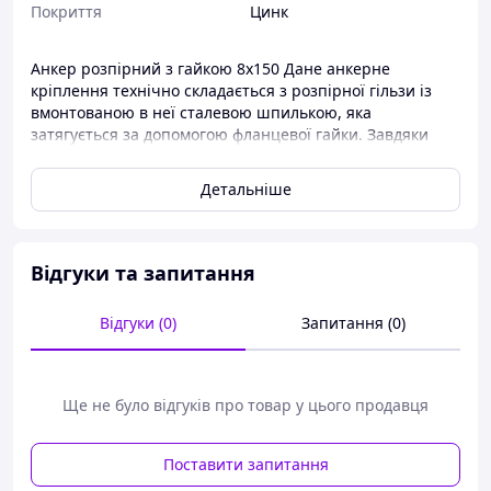
Покриття
Цинк
Анкер розпірний з гайкою 8х150 Дане анкерне
кріплення технічно складається з розпірної гільзи із
вмонтованою в неї сталевою шпилькою, яка
затягується за допомогою фланцевої гайки. Завдяки
фланцевій гайці компенсується тиск на розпірну
частину. Однорозпірні анкери застосовуються для
Детальніше
монтажу важких та масивних конструкцій з металу та
дерева до повнотілих матеріалів: бетону, природного
каменю, силікатної цегли.
Вони широко використовуються не тільки в процесі
Відгуки та запитання
будівництва будівель, а й у побуті, коли до цегляних
перекриття необхідно прикріпити полиці, і т.д.
Відгуки (0)
Запитання (0)
Ще не було відгуків про товар у цього продавця
Поставити запитання