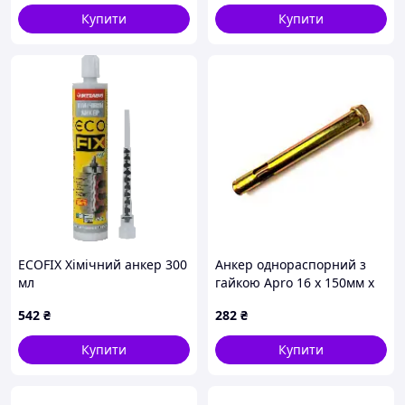
Купити
Купити
ECOFIX Хімічний анкер 300
Анкер однораспорний з
мл
гайкою Apro 16 х 150мм x
М12 (5шт) (SRTR1216150)
542
₴
282
₴
Купити
Купити