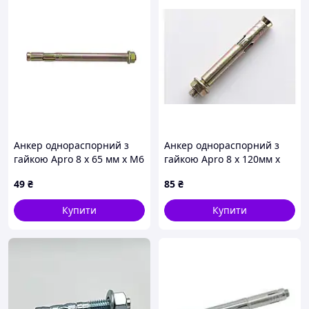
Анкер однораспорний з
Анкер однораспорний з
гайкою Apro 8 х 65 мм x М6
гайкою Apro 8 х 120мм x
(10 шт.) (SRTR0608065)
М6 (10шт) (SRTR0608120)
49
₴
85
₴
Купити
Купити