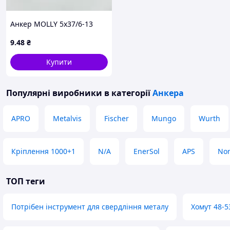
Анкер MOLLY 5х37/6-13
9
.48
₴
Купити
Популярні виробники
в категорії
Анкера
APRO
Metalvis
Fischer
Mungo
Wurth
Кріплення 1000+1
N/A
EnerSol
APS
No
ТОП теги
Потрібен інструмент для свердління металу
Хомут 48-5