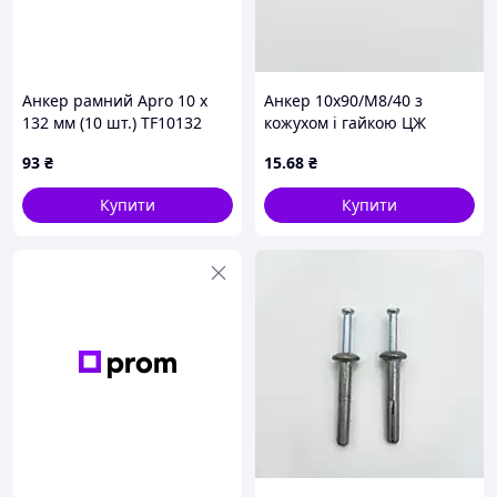
Анкер рамний Apro 10 x
Анкер 10х90/М8/40 з
132 мм (10 шт.) TF10132
кожухом і гайкою ЦЖ
(TF10132)
93
₴
15
.68
₴
Купити
Купити