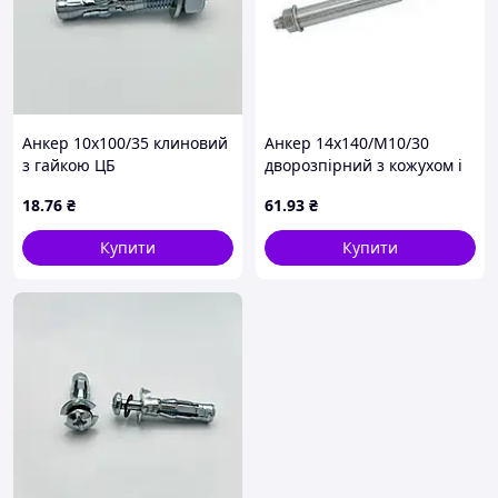
Анкер 10х100/35 клиновий
Анкер 14х140/М10/30
з гайкою ЦБ
дворозпірний з кожухом і
гайкою ЦБ/ЦЖ
18
.76
₴
61
.93
₴
Купити
Купити