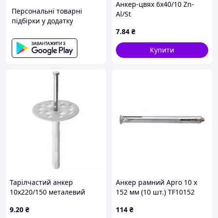
Анкер-цвях 6х40/10 Zn-
Персональні товарні
Al/St
підбірки у додатку
7
.84
₴
Купити
Тарілчастий анкер
Анкер рамний Apro 10 x
10х220/150 металевий
152 мм (10 шт.) TF10152
цвях
(TF10152)
9
.20
₴
114
₴