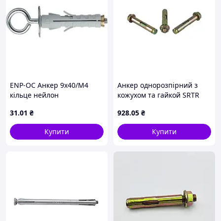
ENP-OC Анкер 9х40/М4
Анкер однорозпірний з
кільце нейлон
кожухом та гайкой SRTR
M10/12 х 120 (35шт/уп.) ТМ
31
.01
₴
928
.05
₴
КРЕПТЕХ
Купити
Купити