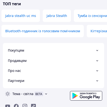
ТОП теги
Jabra stealth uc ms
Jabra Stealth
Тумба із сенсорн
Bluetooth-годинник із голосовим помічником
Кігтерізк
Покупцям
Продавцям
Про нас
Партнери
Тема
-
світла
BETA