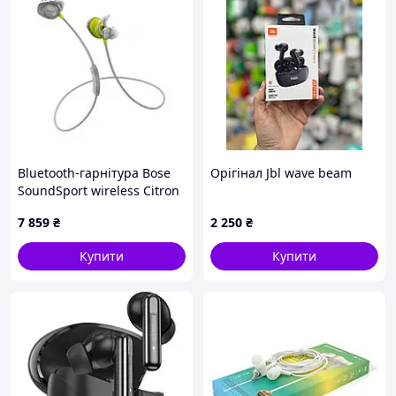
німецька,
російська
(за
замовчуванням),
французька,
японськ
а.
Язык помощника можно сменить в приложении Jabra
Assist для iOS или в приложении Jabra Direct для ПК из
списка доступных
Bluetooth-гарнітура Bose
Орігінал Jbl wave beam
SoundSport wireless Citron
761529-0030
7 859
₴
2 250
₴
Купити
Купити