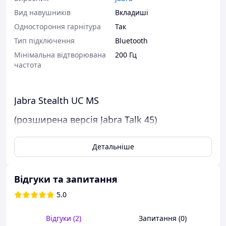
Вид навушників
Вкладиші
Одностороння гарнітура
Так
Тип підключення
Bluetooth
Мінімальна відтворювана
200 Гц
частота
Jabra Stealth UC MS
(розширена версія Jabra Talk 45)
Непомітна гарнітура з HD voice
Детальніше
Зручна Bluetooth гарнітура з автономністю до 6 годин
роботи. Легко підключайтеся до смартфонів із
підтримкою NFC, просто торкнувшись обох пристроїв.
Відгуки та запитання
Активуйте Siri або Google Now безпосередньо з
гарнітури. Насолоджуйтеся чіткими дзвінками зі звуком
5.0
високої чіткості.
Відгуки (2)
Запитання (0)
Технологія HD sound з фільтацією шумів