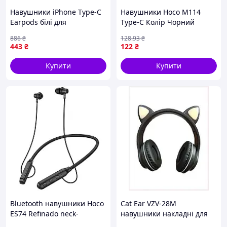
Навушники iPhone Type-C
Навушники Hoco M114
Earpods білі для
Type-C Колір Чорний
комфортного
886
₴
128
.93
₴
прослуховування музики
443
₴
122
₴
та дзвінків ТМ Gerlax
Купити
Купити
Особливості:
Вбудована технологія шумозаглушення
Автоматичне регулювання гучності під час
прийому звукового сигналу
Технологія Noise BlackoutTM з двоканальними
мікрофонами
Bluetooth навушники Hoco
Cat Ear VZV-28M
Підтримка широкосмугового аудиодиапазон HD
ES74 Refinado neck-
навушники накладні для
Voice
mounted Black
смартфона, 8E136BX533