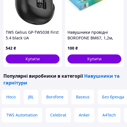
TWS Gelius GP-TWS038 First
Навушники провідні
5.4 black UA
BOROFONE BM67, 1,2м,
White, Box
542
₴
100
₴
Купити
Купити
Популярні виробники
в категорії
Навушники та
гарнітури
Hoco
JBL
Borofone
Baseus
Без бренда
TWS Automation
Celebrat
Anker
A4Tech