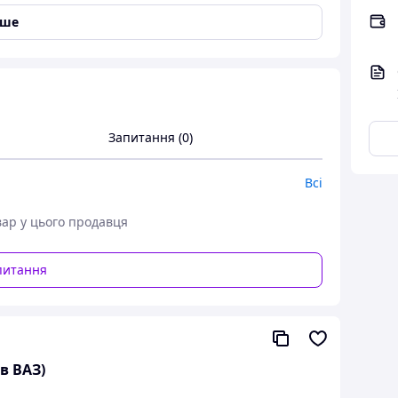
іше
Запитання (0)
Всі
 2109 1987-2011, ВАЗ 21099 1990-2011, ВАЗ 2113
1-2013
вар у цього продавця
ластикові).з вітрини.
питання
в ВАЗ)