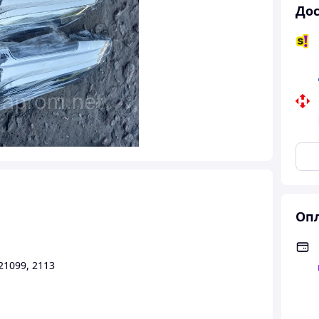
Дос
Опл
21099
,
2113