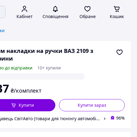
Кабінет
Сповіщення
Обране
Кошик
ки
м накладки на ручки ВАЗ 2109 з
рини
во до відправки
10+ купили
37
₴/комплект
Купити
Купити зараз
96%
Продавець СвітАвто (товари для тюнінгу автомобілів ВАЗ)