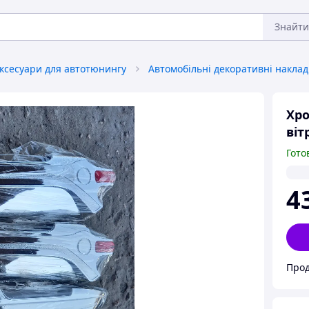
Знайти
ксесуари для автотюнингу
Автомобільні декоративні наклад
Хро
віт
Гото
4