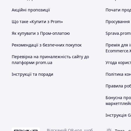
Акційні пропозиції
Почати прод
Що таке «Купити з Prom»
Просування в
Як купувати з Пром-оплатою
Sprava.prom
Рекомендації з безпечних покупок
Премія для 
Ecommerce.
Перевірка на приналежність сайту до
платформи prom.ua
Угода корис
Інструкції та поради
Політика ко
Правила роб
Бонусна пр
маркетплей
Інструкція G
Відскануй QR-код, щоб
Тема
-
с