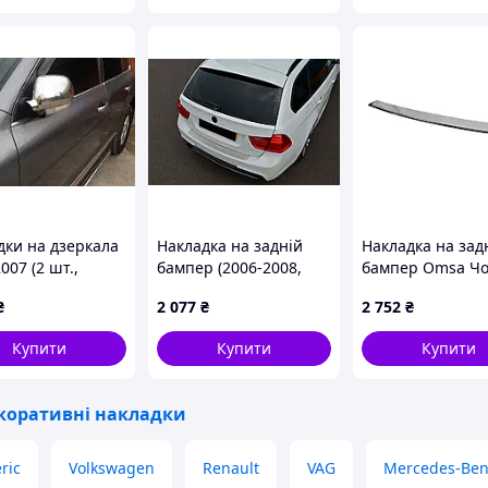
дки на дзеркала
Накладка на задній
Накладка на зад
007 (2 шт.,
бампер (2006-2008,
бампер Omsa Ч
 OmsaLine -
SW, нерж.) для BMW 3
хром (1 двері, н
₴
2 077
₴
2 752
₴
йська нержавійка
серія E90/E91 рр
для Volkswagen 
olkswagen
2015-2024 рр
Купити
Купити
Купити
eg рр
коративні накладки
ric
Volkswagen
Renault
VAG
Mercedes-Ben