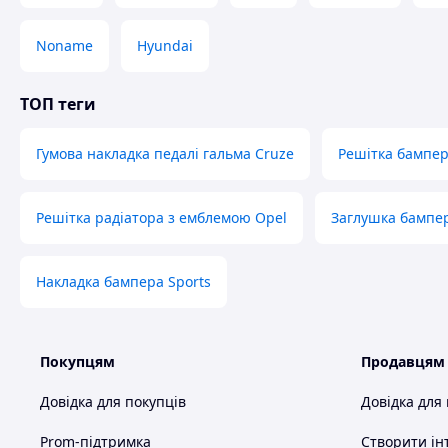
Noname
Hyundai
ТОП теги
Гумова накладка педалі гальма Cruze
Решітка бампера
Решітка радіатора з емблемою Opel
Заглушка бампе
Накладка бампера Sports
Покупцям
Продавцям
Довідка для покупців
Довідка для
Prom-підтримка
Створити ін