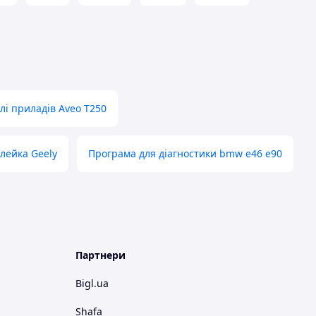
лі приладів Aveo T250
лейка Geely
Програма для діагностики bmw e46 e90
Партнери
Bigl.ua
Shafa