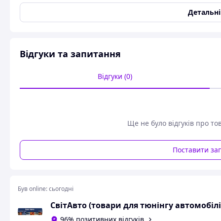
Матеріал
ABS-пластик
Детальн
Колір
Хром
Стан
Новий
Користувальницькі характеристики
Відгуки та запитання
Модель
2109
Відгуки (0)
Марка
ВАЗ
Серія
2109 1987-2011
Сумісність з:
ВАЗ 2108 1984-2003, ВАЗ
2004-2013, ВАЗ 2114 200
Ще не було відгуків про то
Накладки на ручки на ВАЗ 2109 у хрому, відмінної якості (п
У комплекті 4 штуки.
Поставити за
Схожі товари за характеристиками
Був online:
сьогодні
СвітАвто (товари для тюнінгу автомобілі
96% позитивних відгуків