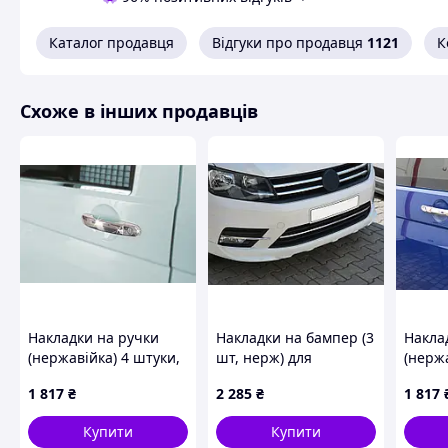
Каталог продавця
Відгуки про продавця
1121
К
Схоже в інших продавців
Накладки на ручки
Накладки на бампер (3
Накла
(нержавійка) 4 штуки,
шт, нерж) для
(нержа
OmsaLine - Італійська
Volkswagen Caddy
OmsaLi
1 817
₴
2 285
₴
1 817
нержавійка для
2015-2020 рр
нержа
Volkswagen Caddy
Volks
Купити
Купити
2004-2010 рр
2015 