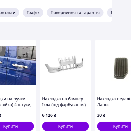
онтакти
Графік
Повернення та гарантія
Про прод
дки на ручки
Накладка на бампер
Накладка педалі 
війка) 4 штуки,
Ікла (під фарбування)
Ланос
ne - Італійська
для Fiat Doblo I 2001-
₴
6 126
₴
30
₴
війка для
2005 рр
wagen T5 2010-
Купити
Купити
Купити
рр