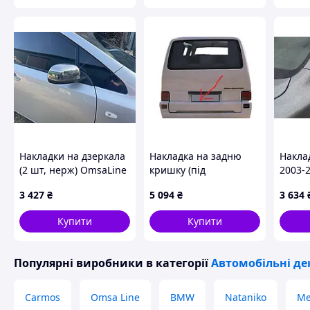
Накладки на дзеркала
Накладка на задню
Накла
(2 шт, нерж) OmsaLine
кришку (під
2003-2
- Італійська
фарбування) для
нерж)
3 427
₴
5 094
₴
3 634
нержавіюча сталь для
Volkswagen T4
Італі
Nissan Leaf 2010-2017
Caravelle/Multivan
для V
Купити
Купити
рр
1990-2003 рр
Touar
Популярні виробники
в категорії
Автомобільні де
Carmos
Omsa Line
BMW
Nataniko
Me