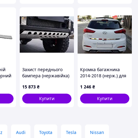
ній
Захист переднього
Кромка багажника
орний
бампера (нержавійка)
2014-2018 (нерж.) для
ерж)
для Mercedes G сlass
Hyundai I-20 рр
15 873
₴
1 246
₴
T6
W463 1990-2018 рр
Купити
Купити
z
Audi
Toyota
Tesla
Nissan