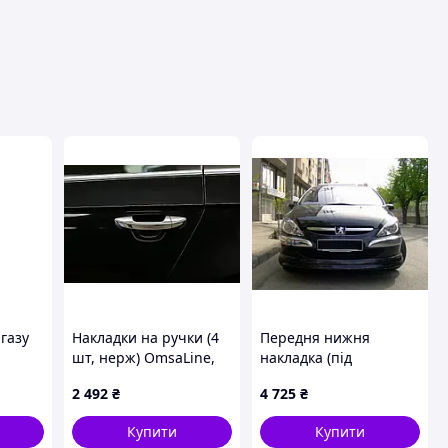
авця
газу
Накладки на ручки (4
Передня нижня
шт, нерж) OmsaLine,
накладка (під
Італійська нержавійка
фарбування) для
2 492
₴
4 725
₴
для Volkswagen Passat
Peugeot 307 2001-2008
СС 2008-2017 рр
рр
Купити
Купити