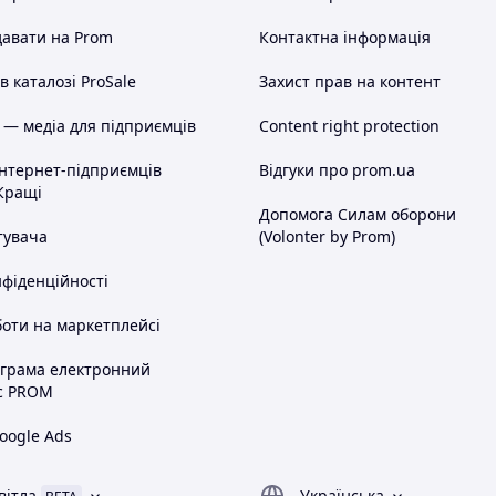
авати на Prom
Контактна інформація
 каталозі ProSale
Захист прав на контент
 — медіа для підприємців
Content right protection
інтернет-підприємців
Відгуки про prom.ua
Кращі
Допомога Силам оборони
тувача
(Volonter by Prom)
нфіденційності
оти на маркетплейсі
ограма електронний
с PROM
oogle Ads
вітла
Українська