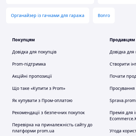
Стелаж Bonro B-233 — 1 шт
Комплект коліс
Органайзер із гачками для гаража
Bonro
Кріпильні елементи
Інструкція
Схожі товари за характеристиками
Покупцям
Продавцям
Довідка для покупців
Довідка для
Prom-підтримка
Створити ін
Акційні пропозиції
Почати прод
Що таке «Купити з Prom»
Просування в
Як купувати з Пром-оплатою
Sprava.prom
Рекомендації з безпечних покупок
Премія для 
Ecommerce.
Перевірка на приналежність сайту до
платформи prom.ua
Угода корис