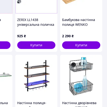
а
ZERIX LL1438
Бамбукова настінна
універсальна поличка
полиця WENKO
45506
з планкою для
довжиною 40 см,
рушника 37174H29H
коричнева
925
₴
2 290
₴
Купити
Купити
альна
Настінна полиця-
Настінна дворівнева