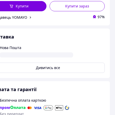
Купити
Купити зараз
97%
давець YOMAYO
тавка
Нова Пошта
Дивитись все
ата та гарантії
Безпечна оплата карткою
Без переплат