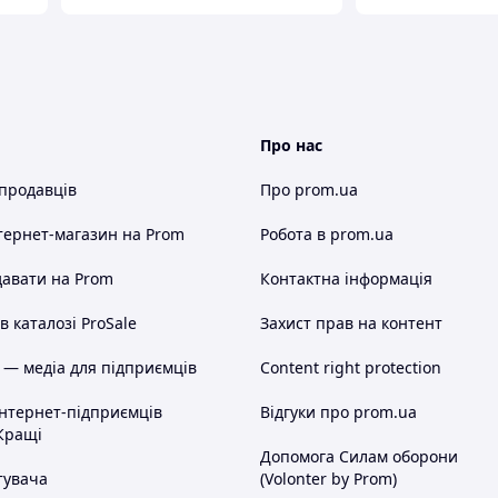
Про нас
 продавців
Про prom.ua
тернет-магазин
на Prom
Робота в prom.ua
авати на Prom
Контактна інформація
 каталозі ProSale
Захист прав на контент
 — медіа для підприємців
Content right protection
інтернет-підприємців
Відгуки про prom.ua
Кращі
Допомога Силам оборони
тувача
(Volonter by Prom)