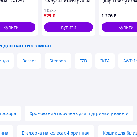
рна (9A125)
3-ярусна етажерка на
Qtap Liberty скл
колесах для кухні та
600 мм QTLIBCR
 квартир
1 058
₴
ванної кімнати
Chrome
них зонах
529
₴
1 276
₴
ристання
Купити
Купити
Купити
и для ванних кімнат
енда
Besser
Stenson
FZB
IKEA
AWD In
 прозора
Хромований поручень для підтримки у ванній
інна
Етажерка на колесах 4 оригінал
Кошик для біли