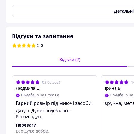
Кількість ярусів (полиць)
3
Детальн
Кількість ніжок
4 шт.
Основний колір
Чорний
Колір покриття
Чорний
Відгуки та запитання
Виробник
Bonro
5.0
Стан
Новий
Габаритні розміри
Відгуки (2)
Ширина
450 мм
Глибина
300 мм
03.06.2026
1
Висота
770 мм
Людмила Ц.
Ірина Б.
Придбано на Prom.ua
Придбано на 
Матеріал виготовлення
Гарний розмір під миючі засоби.
зручна, мет
Корпус (каркас)
метал
Дякую. Дуже сподобалась.
Полиці
метал
Рекомендую.
Переваги
Металевий стелаж-етажерка з полицями на коле
Все дуже добре.