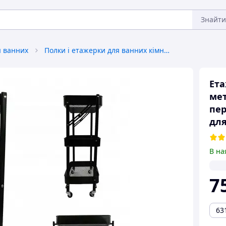
Знайти
я ванних
Полки і етажерки для ванних кімнат
Ета
мет
пер
для
В на
7
63