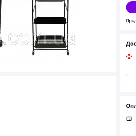
Про
Дос
Опл