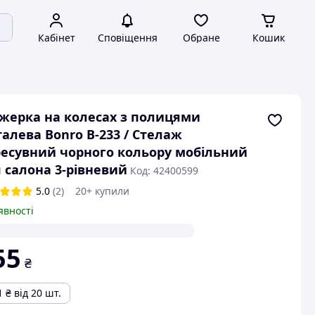
Кабінет
Сповіщення
Обране
Кошик
жерка на колесах з полицями
алева Bonro B-233 / Стелаж
есувний чорного кольору мобільний
 салона 3-рівневий
Код: 42400599
5.0
(2)
20+ купили
явності
55
₴
1
₴
від 20 шт.