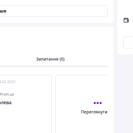
іше
Запитання (0)
4.02.2025
Prom.ua
алева
Переглянути всі
сах Bonro B-233