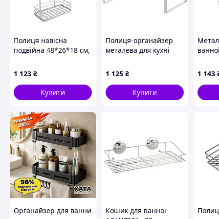
Полиця навісна
Полиця-органайзер
Метал
подвійна 48*26*18 см,
металева для кухні
ванно
хром
ванної кімнати біла
підвіс
нековзна для
HP-46
1 123
₴
1 125
₴
1 143
зберігання речей
Купити
Купити
Переваги
Три просторі полиці з високими бортами для безпечн
Органайзер для ванни
Кошик для ванної
Полиц
Міцний металевий каркас із покриттям, стійким до 