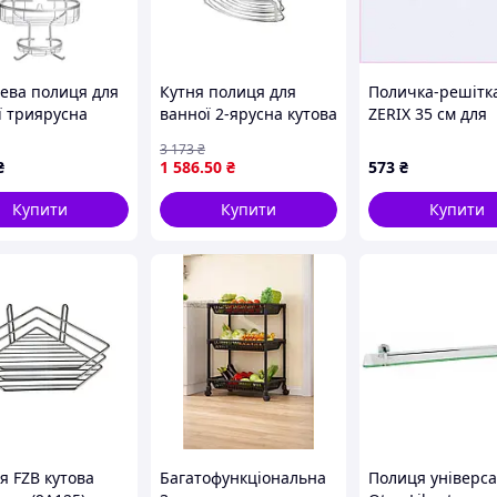
ева полиця для
Кутня полиця для
Поличка-решітк
ї триярусна
ванної 2-ярусна кутова
ZERIX 35 см для
на 28х13х63 см
для зберігання
шампунів, XM51
3 173
₴
-1
аксесуарів і косметики
₴
1 586
.50
₴
573
₴
ТМ VOLVER
Купити
Купити
Купити
ого зберігання
я FZB кутова
Багатофункціональна
Полиця універс
подряпин