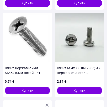
Купити
Купити
Гвинт нержавіючий
Гвинт М 4х30 DIN 7985; А2
М2.5х10мм потай. PH
нержавіюча сталь
нерж. 304
0
.74
₴
2
.81
₴
Купити
Купити