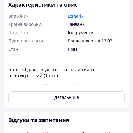
Характеристики та опис
Виробник
Lemarix
Країна виробник
Тайвань
Позначка
Інструменти
Підтип позначки
Кріплення різні 13.02
Стан
Нове
Болт B4 для регулювання фари гвинт
шестигранний (1 шт.)
Регулювальний болт
– це необхідний елемент для
точного коригування зазорів між основними деталями
Детальніше
передньої частини автомобіля, такими як фари, капот,
бампер і крила. Завдяки правильному налаштуванню
забезпечується естетичний вигляд авто та його
коректна геометрія. Болт вкручується у спеціально
Відгуки та запитання
передбачений отвір у корпусі фари, дозволяючи точно
встановити її у потрібне положення.