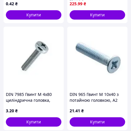
0
.42
₴
225
.99
₴
Купити
Купити
DIN 7985 Гвинт М 4х80
DIN 965 Гвинт М 10х40 з
циліндрична головка,
потайною головкою, А2
кл.міц. 4.8, оцинкований
нержавіюча сталь
3
.20
₴
21
.41
₴
Купити
Купити