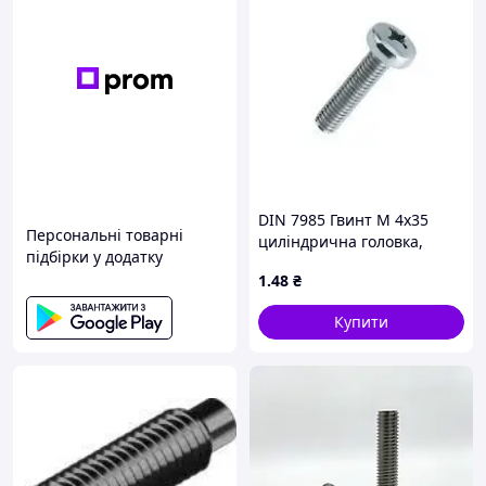
DIN 7985 Гвинт М 4х35
Персональні товарні
циліндрична головка,
підбірки у додатку
кл.міц. 4.8, оцинкований
1
.48
₴
Купити