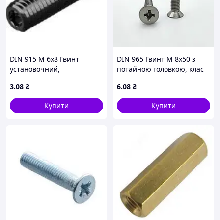
DIN 915 М 6х8 Гвинт
DIN 965 Гвинт М 8х50 з
установочний,
потайною головкою, клас
циліндричний кінець
міцності 4.8, оцинкований
3
.08
₴
6
.08
₴
(цапфа), без покриття
Купити
Купити