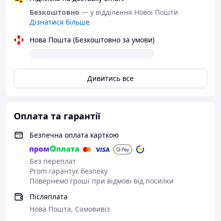
для роботи з автомобільною оптикою: біксенонові
лінзи, силіконові трубки, регулювальні болти,
Безкоштовно
— у відділення Нової Пошти
герметики та багато іншого. Замовляючи у нас, ви
Дізнатися більше
отримуєте швидку доставку, професійні консультації та
ретельно упаковану продукцію для безпечного
Нова Пошта (Безкоштовно за умови)
транспортування.
Умови відправлення
Дивитись все
Увага:
автозапчастини відправляємо по передоплаті
300 грн або самовивіз.
Оплата та гарантії
Безпечна оплата карткою
Без переплат
Prom гарантує безпеку
Повернемо гроші при відмові від посилки
Післяплата
Нова Пошта, Самовивіз