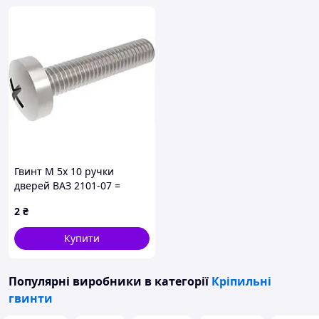
Гвинт М 5х 10 ручки
дверей ВАЗ 2101-07 =
Белебей = коло. гол.
2
₴
Купити
Популярні виробники
в категорії
Кріпильні
гвинти