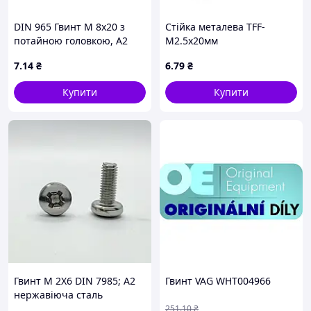
DIN 965 Гвинт М 8х20 з
Стійка металева TFF-
потайною головкою, А2
M2.5x20мм
нержавіюча сталь
7
.14
₴
6
.79
₴
Купити
Купити
Гвинт М 2Х6 DIN 7985; А2
Гвинт VAG WHT004966
нержавіюча сталь
251
.10
₴