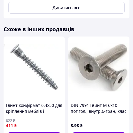
Дивитись все
Схоже в інших продавців
Гвинт конфірмат 6,4х50 для
DIN 7991 Гвинт М 6х10
кріплення меблів і
пот.гол., внутр.6-гран, клас
конструкцій надійний
міцності 10.9,
822
₴
кріплення елемент
оцинкований
411
₴
3
.98
₴