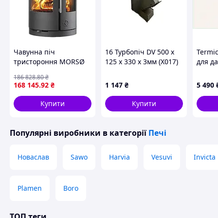
Чавунна піч
16 Турбопіч DV 500 x
Termic
тристороння MORSØ
125 x 330 x 3мм (Х017)
для да
7470 настінна
госпо
186 828
.80
₴
7KC62
168 145
.92
₴
1 147
₴
5 490
Купити
Купити
Популярні виробники
в категорії
Печі
Новаслав
Sawo
Harvia
Vesuvi
Invicta
Гарантія 2 роки
Plamen
Boro
Технічні характеристик
№
Найменування хар
ТОП теги
1
Теплова потужність, 