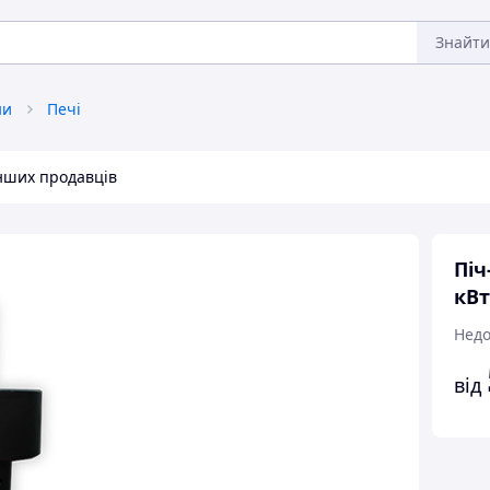
Знайти
ни
Печі
інших продавців
Піч
кВт
Недо
від