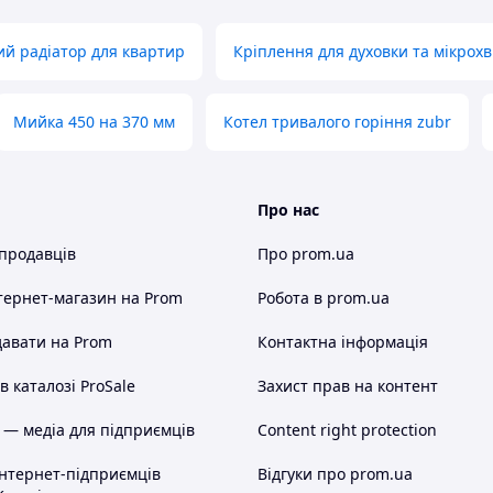
го режиму
до 10
й радіатор для квартир
Кріплення для духовки та мікрохв
3
, дм
(л), не
5
Мийка 450 на 370 мм
Котел тривалого горіння zubr
м, не менш
114
имоходу
ого краю труби
4
Про нас
 продавців
Про prom.ua
д
від 0,5 до 1,5
м, не більш ніж
тернет-магазин
на Prom
Робота в prom.ua
900
авати на Prom
Контактна інформація
амери
310
380
 каталозі ProSale
Захист прав на контент
27
 — медіа для підприємців
Content right protection
м для опалення приміщень, з використанням як
інтернет-підприємців
Відгуки про prom.ua