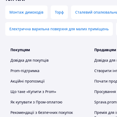
Період безперервно
2
роботи, година
Монтаж димоходів
Торф
Сталевий опалювальни
Об'єм паливного бака
3
більш ніж
Електрична варильна поверхня для малих приміщень
Діаметр димоходу, м
4
ніж
Мінімальна висота д
5
(відстань від верхнь
Покупцям
Продавцям
до рівня землі), м
Довідка для покупців
Довідка для
6
Витрата палива, л/го
Габаритні розміри, м
Prom-підтримка
Створити ін
- висота
7
Акційні пропозиції
Почати прод
- діаметр топкової к
- довжина
Що таке «Купити з Prom»
Просування в
8
Маса, кг
Як купувати з Пром-оплатою
Sprava.prom
Піч прямого нагрівання повітря є приладом, призначени
Рекомендації з безпечних покупок
Премія для 
палива моторних, індустріальних олив