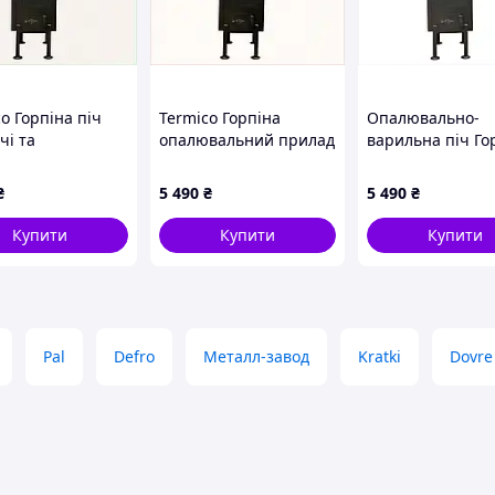
o Горпіна піч
Termico Горпіна
Опалювально-
чі та
опалювальний прилад
варильна піч Го
дарства,
на дровах, 7621311TE
для дачі, B76X2
1311
₴
5 490
₴
5 490
₴
Купити
Купити
Купити
Pal
Defro
Металл-завод
Kratki
Dovre
и печі "теплушки"
актеристики
Значення
кВт
от 8 до 15