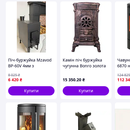
Піч-буржуйка Mzavod
Камін піч буржуйка
Чавун
BP-60V 4мм з
чугунна Bonro золота
6870 
варильною
подвійна стінка 9кВт
8 025
₴
124 82
поверхнею
висока тепловіддача
6 420
₴
15 350
.20
₴
112 3
макс площа обігріву
Піч має низку переваг:
90м²
Купити
Купити
- дешеве (безплатне) паливо — відпрацьована олива
- не коптит ані всередині, ані зовні,
- працює без електрики,
- долговечна.
Додаткові плюси: можливість нагрівання води та приготув