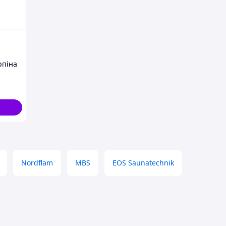
рпіна
131K1
Nordflam
MBS
EOS Saunatechnik