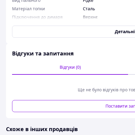
Вид пального
Рідке
Матеріал топки
Сталь
Підключення до димаря
Верхнє
Гарантійний термін
24 міс
Детальн
Піч — теплушка на відпрацьованій олії 8- 15 кВт
Відгуки та запитання
Відгуки (0)
АКЦІЯ
Піч «Теплушка» на відпрацьованій олії — дешево рішення
промислових будівель, гаражів, автомайстерень, теплиць,
Ще не було відгуків про то
Принцип роботи полягає в економічному бездимному згор
Поставити за
Схоже в інших продавців