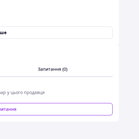
іше
. - 1990 грн
Запитання (0)
 для швидкого й ефективного обігрівання
 садових будиночків.
вар у цього продавця
янні парів відпрацьованої оливи.
питання