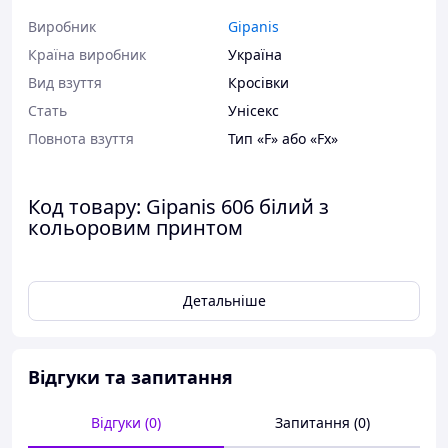
Виробник
Gipanis
Країна виробник
Україна
Вид взуття
Кросівки
Стать
Унісекс
Повнота взуття
Тип «F» або «Fx»
Код товару: Gipanis 606 білий з
кольоровим принтом
Розміри в наявності: 38, 40.
Детальніше
Відповідність розміру до
довжини устілки:
розмір 38 - 24,5
Відгуки та запитання
сантиметра;
розмір 40 - 26 сантиметров.
Відгуки (0)
Запитання (0)