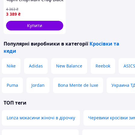
Seli
В наявності великий асортимент взуття.
4 363
₴
Літо, весна, осінь, зима, починаючи від
3 389
₴
шльопанців і закінчуючи зимовими
Купити
чоботами.
Пишіть, телефонуйте, відповім на всі
питання.
Популярні виробники
в категорії
Кросівки та
кеди
Nike
Adidas
New Balance
Reebok
ASIC
Puma
Jordan
Bona Mente de luxe
Украина Т
ТОП теги
Lonza мокасини жіночі в дірочку
Черевики кросівки зим