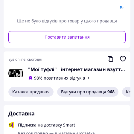
Можлива похибка вимірювань +/- 2мм.
Всі
При оформленні замовлення
необхідний розмір вказуйте в
Ще не було відгуків про товар у цього продавця
коментарях.
Вам сподобалася модель
Поставити запитання
і Ви вирішили купити?
Зателефонуйте 067-9272731 / 050-
Був online:
сьогодні
9336271 і уточніть наявність
"Мої туфлі" - інтернет магазин взуття на всі випадки життя.
необхідного Вам розміру.
98% позитивних відгуків
Або задайте запитання на
simashkevichr@ukr.net
Каталог продавця
Відгуки про продавця
968
Кон
Всі товари магазину -->
Необхідний розмір
Доставка
визначається за довжиною
устілки
Підписка на доставку Smart
Безкоштовно
— в магазини Rozetka