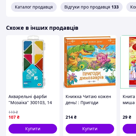
століття.
Каталог продавця
Відгуки про продавця
133
Ко
Видання 1990 року становить інтерес для поціновувачів Сріб
Схоже в інших продавців
Схожі товари за характеристиками
Акварельні фарби
Книжка Читаю кожен
Книга 
"Мозаїка" 300103, 14
день! : Пригоди
миша 
кольорів
динозаврів (укр)
форма
119
₴
крейд
107
₴
214
₴
29
₴
кольо
ілюст
Купити
Купити