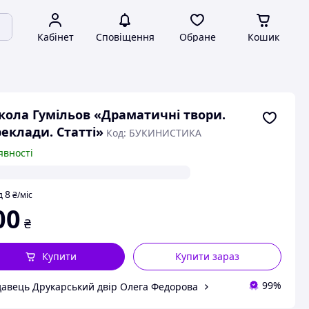
Кабінет
Сповіщення
Обране
Кошик
ола Гумільов «Драматичні твори.
еклади. Статті»
Код: БУКИНИСТИКА
явності
8
д
₴
/міс
00
₴
Купити
Купити зараз
99%
авець Друкарський двір Олега Федорова