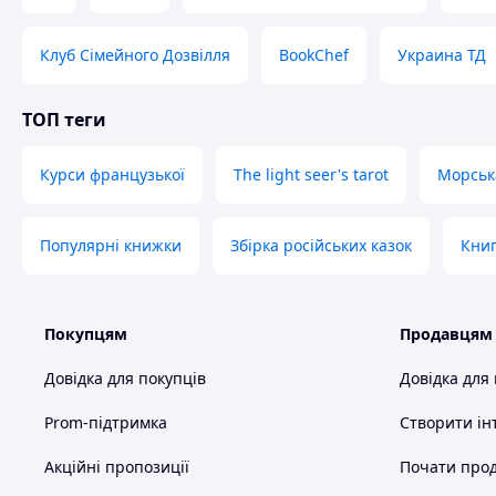
Клуб Сімейного Дозвілля
BookChef
Украина ТД
ТОП теги
Курси французької
The light seer's tarot
Морськ
Популярні книжки
Збірка російських казок
Кни
Покупцям
Продавцям
Довідка для покупців
Довідка для
Prom-підтримка
Створити ін
Акційні пропозиції
Почати прод