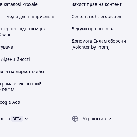
 каталозі ProSale
Захист прав на контент
 — медіа для підприємців
Content right protection
інтернет-підприємців
Відгуки про prom.ua
Кращі
Допомога Силам оборони
тувача
(Volonter by Prom)
нфіденційності
оти на маркетплейсі
ограма електронний
с PROM
oogle Ads
вітла
Українська
BETA