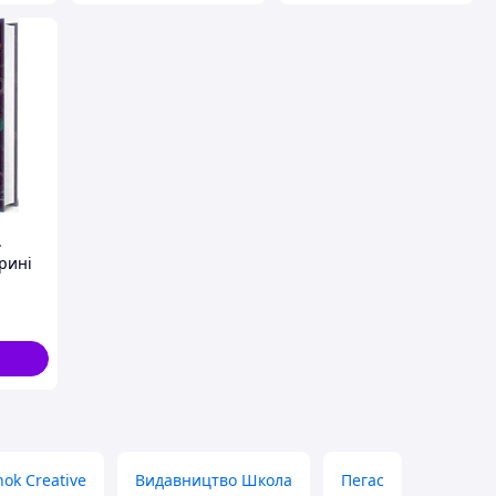
.
рині
ok Creative
Видавництво Школа
Пегас