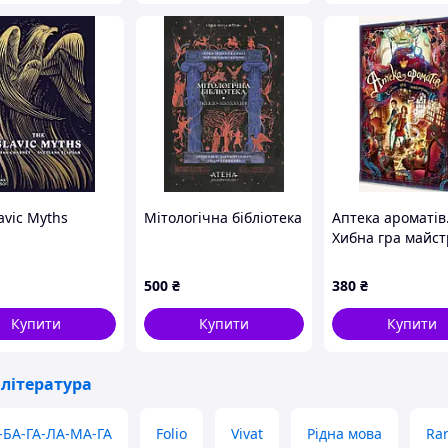
avic Myths
Мітологічна бібліотека
Аптека ароматів
Хибна гра майст
Том 3
500
₴
380
₴
Купити
Купити
Купити
література
-БА-ГА-ЛА-МА-ГА
Folio
Vivat
Рідна мова
Ran