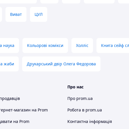
Виват
ЦУЛ
а наука
Кольорові комікси
Холліс
Книга сейф сл
га жаби
Друкарський двір Олега Федорова
Про нас
 продавців
Про prom.ua
тернет-магазин
на Prom
Робота в prom.ua
авати на Prom
Контактна інформація