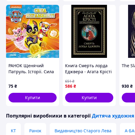
РАНОК Щенячий
Книга Смерть лорда
The Sl
Патруль. Історії. Сила
Еджвера - Агата Крісті
мегащенят
КСД (9786171513747)
651
₴
75
₴
586
₴
930
₴
Купити
Купити
Популярні виробники
в категорії
Дитяча художня 
KT
Ранок
Видавництво Старого Лева
А-БА