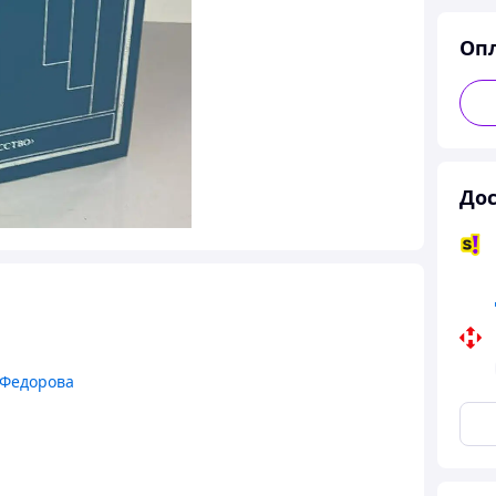
Оп
Дос
 Федорова