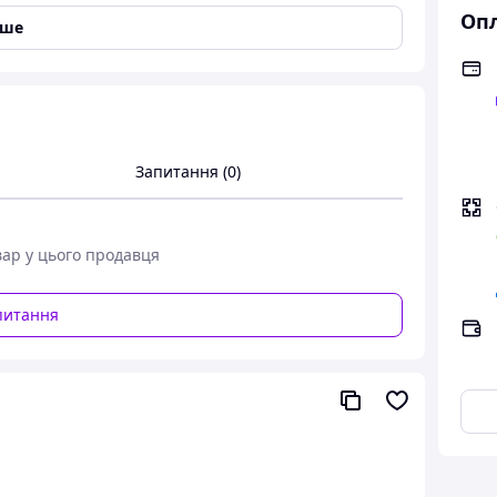
Опл
іше
Запитання (0)
атті»
вар у цього продавця
питання
йно важливу грань творчості Миколи Гумільова —
 мислителя. До книги увійшли драматичні твори,
інтелектуал: драматург із яскравим художнім
кливий літературний критик. Його тексти
исокою естетичною вимогливістю.
тора та атмосферу літературного життя початку ХХ