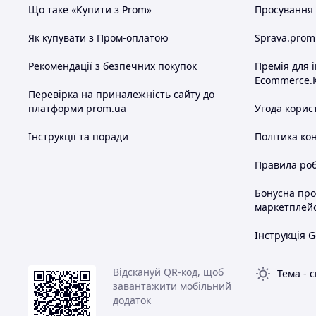
Що таке «Купити з Prom»
Просування в
Як купувати з Пром-оплатою
Sprava.prom
Рекомендації з безпечних покупок
Премія для 
Ecommerce.
Перевірка на приналежність сайту до
платформи prom.ua
Угода корис
Інструкції та поради
Політика ко
Правила роб
Бонусна пр
маркетплей
Інструкція G
Відскануй QR-код, щоб
Тема
-
с
завантажити мобільний
додаток