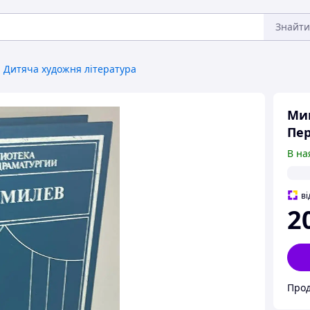
Знайти
Дитяча художня література
Мик
Пер
В на
ві
2
Прод