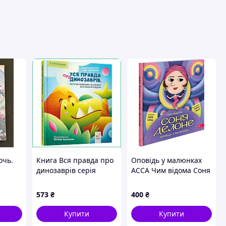
вця
очь.
Книга Вся правда про
Оповідь у малюнках
динозаврів серія
АССА Чим відома Соня
Дітям повчальна казка
Делоне. Андрій
про корисні звички
Корнєв
573
₴
400
₴
тверда обкладинка
Купити
Купити