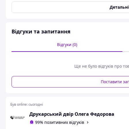
Колір
Блакитний
Детальн
Стан
Вживаний
Рік видання
1990
Вид палітурки
Твердий
Відгуки та запитання
Формат
Відгуки (0)
Ширина
150 мм
Довжина
210 мм
Микола Гумільов — «Драматичні твори. Переклади. Ст
Ще не було відгуків про то
Видавництво «Искусство», 1990 рік
Короткий опис:
Поставити за
Цінне видання, що відкриває менш відому, але надзвича
поета Срібної доби, засновника акмеїзму, перекладача та
переклади та літературно-критичні статті автора.
Був online:
сьогодні
Гумільов постає тут не лише як поет, а як багатогранний 
Друкарський двір Олега Федорова
мисленням, тонкий перекладач світової класики та прони
вирізняються культурною широтою, точністю стилю та в
99% позитивних відгуків
Збірка дозволяє глибше зрозуміти творчу лабораторію ав