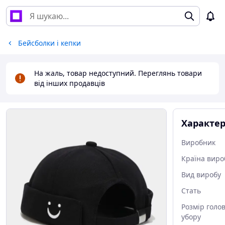
Бейсболки і кепки
На жаль, товар недоступний. Переглянь товари
від інших продавців
Характе
Виробник
Країна виро
Вид виробу
Стать
Розмір голо
убору