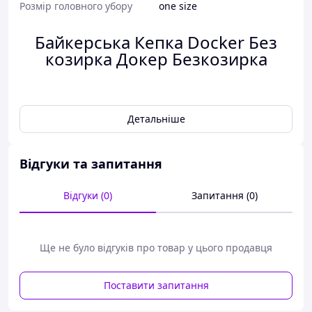
Розмір головного убору
one size
Байкерська Кепка Docker Без
козирка Докер Безкозирка
Детальніше
Характеристики:
Розмір:
One Size 54-60
Відгуки та запитання
Глибина:
11 см
Матеріал:
Тканина
Відгуки (0)
Запитання (0)
Склад:
Бавовна 100%
Сезон:
Весна/Літо/Осінь
Цвет:
Бежевий
Ще не було відгуків про товар у цього продавця
Поставити запитання
Модна кепка докер підійде для будь-якого віку.