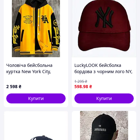
Чоловіча бейсбольна
LuckyLOOK бейсболка
куртка New York City,
бордова з чорним лого NY,
повсякденна на ґудзиках, з
X68858P01
1 295
₴
невеликим стрейчем,
2 598
₴
598
.98
₴
стандартного крою,
бейсбольний комір,
Купити
Купити