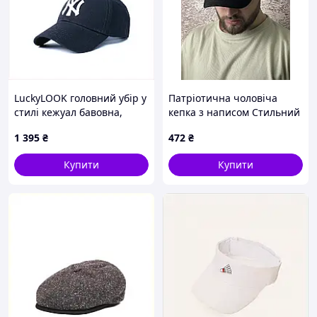
LuckyLOOK головний убір у
Патріотична чоловіча
стилі кежуал бавовна,
кепка з написом Стильний
7X9EM55670
літній головний убір з
1 395
₴
472
₴
принтом зручна модель
time2813IJK
Купити
Купити