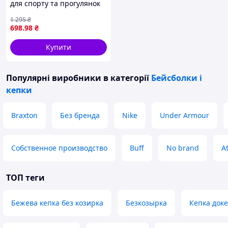
для спорту та прогулянок
80745A4A8
1 295
₴
698
.98
₴
Купити
Популярні виробники
в категорії
Бейсболки і
кепки
Braxton
Без бренда
Nike
Under Armour
Собственное производство
Buff
No brand
At
ТОП теги
Бежева кепка без козирка
Безкозырка
Кепка док