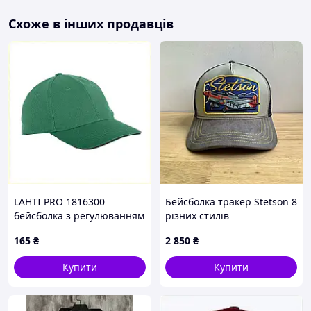
Особливою популярністю модель має в молоді. Дизайн
Схоже в інших продавців
головного убору являє собою виріб круглої форми з
підігнутим краєм, що не має козирку. Крій моделі дає
змогу носити кепку докерку вище лінії вух. Матеріал
виготовлення докерки має сприяти захисту від холоду
та вітру в зимову пору року, а в літню — створювати
комфорт і перешкоджати впливу ультрафіолетових
променів.
LAHTI PRO 1816300
Бейсболка тракер Stetson 8
бейсболка з регулюванням
різних стилів
розміру 846B837X1
165
₴
2 850
₴
Купити
Купити