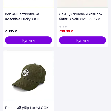
Кепка-шестиклинка
ЛакіЛук жіночий козирок
чоловіча LuckyLOOK
білий Комін 8M936357M
Леонід 58 Сіро-
995
₴
коричневий (985-308),
2 395
₴
798
.98
₴
90310EHB32
Купити
Купити
Головний убір LuckyLOOK